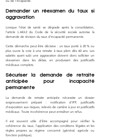
ou de l’incapacité.
Demander un réexamen du taux si 
aggravation
Lorsque l’état de santé se dégrade après la consolidation, 
l’article L.443-2 du Code de la sécurité sociale autorise la 
demande de révision du taux d’incapacité permanente. 
Cette démarche peut être décisive : un taux porté à 20 % ou 
plus ouvre la voie à une retraite à taux plein dès 60 ans. Les 
salariés ayant subi une aggravation doivent donc solliciter un 
réexamen dans les délais, en produisant des justificatifs 
médicaux complets.
Sécuriser la demande de retraite 
anticipée pour incapacité 
permanente
La demande de retraite anticipée nécessite un dossier 
soigneusement préparé : notification d’IPP, justificatifs 
d’exposition aux risques, relevés de carrière à jour et justificatifs 
médicaux. Toute incohérence peut entraîner un refus. 
Il est souvent utile d’être accompagné pour vérifier la 
cohérence du taux, l’application des conditions légales et les 
règles propres au régime concerné (général, agricole ou 
fonction publique).