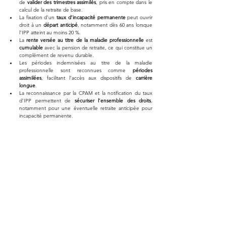
de 
valider des trimestres assimilés
, pris en compte dans le 
calcul de la retraite de base.
La fixation d’un 
taux d’incapacité permanente
 peut ouvrir 
droit à un 
départ anticipé
, notamment dès 60 ans lorsque 
l’IPP atteint au moins 20 %.
La 
rente versée au titre de la maladie professionnelle
 est 
cumulable
 avec la pension de retraite, ce qui constitue un 
complément de revenu durable.
Les périodes indemnisées au titre de la maladie 
professionnelle sont reconnues comme 
périodes 
assimilées
, facilitant l’accès aux dispositifs de 
carrière 
longue
.
La reconnaissance par la CPAM et la notification du taux 
d’IPP permettent de 
sécuriser l’ensemble des droits
, 
notamment pour une éventuelle retraite anticipée pour 
incapacité permanente.