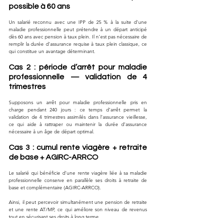
possible à 60 ans
Un salarié reconnu avec une IPP de 25 % à la suite d’une 
maladie professionnelle peut prétendre à un départ anticipé 
dès 60 ans avec pension à taux plein. Il n’est pas nécessaire de 
remplir la durée d’assurance requise à taux plein classique, ce 
qui constitue un avantage déterminant.
Cas 2 : période d’arrêt pour maladie 
professionnelle — validation de 4 
trimestres
Supposons un arrêt pour maladie professionnelle pris en 
charge pendant 240 jours : ce temps d’arrêt permet la 
validation de 4 trimestres assimilés dans l’assurance vieillesse, 
ce qui aide à rattraper ou maintenir la durée d’assurance 
nécessaire à un âge de départ optimal.
Cas 3 : cumul rente viagère + retraite 
de base + AGIRC-ARRCO
Le salarié qui bénéficie d’une rente viagère liée à sa maladie 
professionnelle conserve en parallèle ses droits à retraite de 
base et complémentaire (AGIRC-ARRCO). 
Ainsi, il peut percevoir simultanément une pension de retraite 
et une rente AT/MP, ce qui améliore son niveau de revenus 
tout en sécurisant ses droits à long terme.