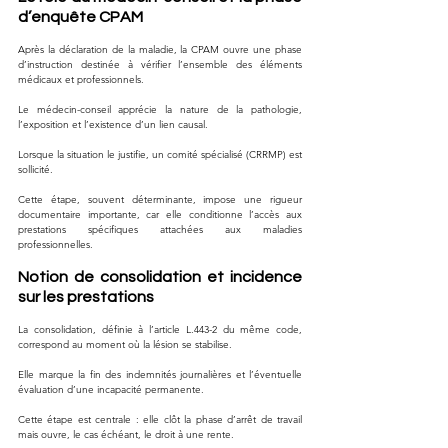
d’enquête CPAM
Après la déclaration de la maladie, la CPAM ouvre une phase 
d’instruction destinée à vérifier l’ensemble des éléments 
médicaux et professionnels. 
Le médecin-conseil apprécie la nature de la pathologie, 
l’exposition et l’existence d’un lien causal.
Lorsque la situation le justifie, un comité spécialisé (CRRMP) est 
sollicité. 
Cette étape, souvent déterminante, impose une rigueur 
documentaire importante, car elle conditionne l’accès aux 
prestations spécifiques attachées aux maladies 
professionnelles.
Notion de consolidation et incidence 
sur les prestations
La consolidation, définie à l’article L.443-2 du même code, 
correspond au moment où la lésion se stabilise. 
Elle marque la fin des indemnités journalières et l’éventuelle 
évaluation d’une incapacité permanente. 
Cette étape est centrale : elle clôt la phase d’arrêt de travail 
mais ouvre, le cas échéant, le droit à une rente. 