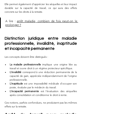
Elle permet également d’apprécier les séquelles et leur impact 
durable sur la capacité de travail, ce qui aura des effets 
concrets sur les droits à la retraite.
A lire : 
arrêt maladie, combien de fois peut-on le 
prolonger ?
Distinction juridique entre maladie 
professionnelle, invalidité, inaptitude 
et incapacité permanente
Les concepts doivent être distingués :
La maladie professionnelle
 implique une origine liée au 
travail et ouvre droit à un régime protecteur spécifique.
L’invalidité
 correspond à une réduction permanente de la 
capacité de gain, appréciée indépendamment de l’origine 
professionnelle.
L’inaptitude
 est une impossibilité médicale d’occuper son 
poste, évaluée par le médecin du travail.
L’incapacité permanente
 est l’évaluation des séquelles 
après consolidation et conditionne le droit à rente.
Ces notions, parfois confondues, ne produisent pas les mêmes 
effets sur la retraite.