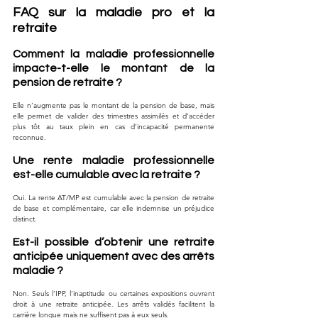
FAQ sur la maladie pro et la 
retraite
Comment la maladie professionnelle 
impacte-t-elle le montant de la 
pension de retraite ?
Elle n’augmente pas le montant de la pension de base, mais 
elle permet de valider des trimestres assimilés et d’accéder 
plus tôt au taux plein en cas d’incapacité permanente 
reconnue.
Une rente maladie professionnelle 
est-elle cumulable avec la retraite ?
Oui. La rente AT/MP est cumulable avec la pension de retraite 
de base et complémentaire, car elle indemnise un préjudice 
distinct.
Est-il possible d’obtenir une retraite 
anticipée uniquement avec des arrêts 
maladie ?
Non. Seuls l’IPP, l’inaptitude ou certaines expositions ouvrent 
droit à une retraite anticipée. Les arrêts validés facilitent la 
carrière longue mais ne suffisent pas à eux seuls.