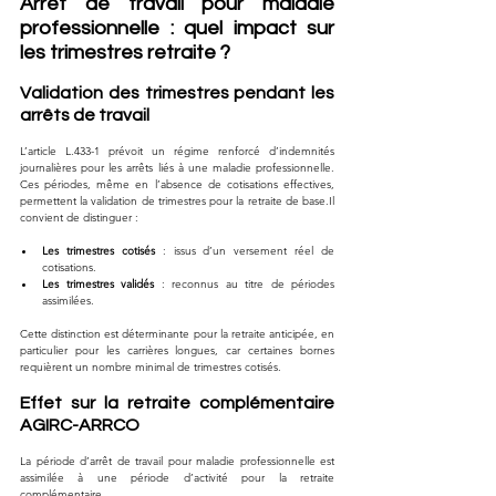
Arrêt de travail pour maladie 
professionnelle : quel impact sur 
les trimestres retraite ?
Validation des trimestres pendant les 
arrêts de travail
L’article L.433-1 prévoit un régime renforcé d’indemnités 
journalières pour les arrêts liés à une maladie professionnelle. 
Ces périodes, même en l’absence de cotisations effectives, 
permettent la validation de trimestres pour la retraite de 
base.Il
convient de distinguer :
Les trimestres cotisés
 : issus d’un versement réel de 
cotisations.
Les trimestres validés
 : reconnus au titre de périodes 
assimilées.
Cette distinction est déterminante pour la retraite anticipée, en 
particulier pour les carrières longues, car certaines bornes 
requièrent un nombre minimal de trimestres cotisés.
Effet sur la retraite complémentaire 
AGIRC-ARRCO
La période d’arrêt de travail pour maladie professionnelle est 
assimilée à une période d’activité pour la retraite 
complémentaire. 