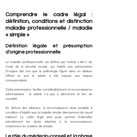
Comprendre le cadre légal : 
définition, conditions et distinction 
maladie professionnelle / maladie 
« simple »
Définition légale et présomption 
d’origine professionnelle
La maladie professionnelle est définie par l’article L.461-1 du 
Code de la sécurité sociale, qui établit une présomption 
d’origine dès lors que la pathologie figure dans un tableau 
officiel et que le salarié a été exposé aux risques 
correspondants. 
Cette présomption facilite considérablement la reconnaissance 
administrative : le salarié n’a pas à démontrer le lien de 
causalité.
En dehors des tableaux, la reconnaissance reste possible à 
condition d’établir que la maladie résulte directement du travail 
habituel. Le cadre légal ainsi posé permet d’identifier 
précisément les droits attachés à la reconnaissance, 
notamment en matière de retraite.
Le rôle du médecin-conseil et la phase 