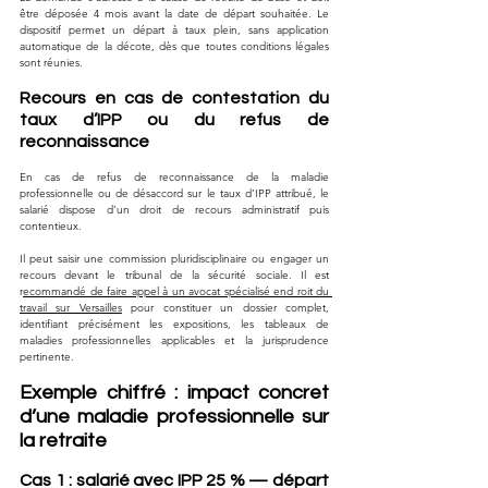
être déposée 4 mois avant la date de départ souhaitée. Le 
dispositif permet un départ à taux plein, sans application 
automatique de la décote, dès que toutes conditions légales 
sont réunies.
Recours en cas de contestation du 
taux d’IPP ou du refus de 
reconnaissance
En cas de refus de reconnaissance de la maladie 
professionnelle ou de désaccord sur le taux d’IPP attribué, le 
salarié dispose d’un droit de recours administratif puis 
contentieux. 
Il peut saisir une commission pluridisciplinaire ou engager un 
recours devant le tribunal de la sécurité sociale. Il est 
r
ecommandé de faire appel à un avocat spécialisé end roit du 
travail sur Versailles
 pour constituer un dossier complet, 
identifiant précisément les expositions, les tableaux de 
maladies professionnelles applicables et la jurisprudence 
pertinente.
Exemple chiffré : impact concret 
d’une maladie professionnelle sur 
la retraite
Cas 1 : salarié avec IPP 25 % — départ 