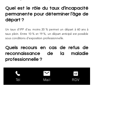
Quel est le rôle du taux d’incapacité 
permanente pour déterminer l’âge de 
départ ?
Un taux d’IPP d’au moins 20 % permet un départ à 60 ans à 
taux plein. Entre 10 % et 19 %, un départ anticipé est possible 
sous conditions d’exposition professionnelle.
Quels recours en cas de refus de 
reconnaissance de la maladie 
professionnelle ?
Le salarié peut former un recours administratif devant la 
commission de recours amiable, puis saisir le pôle social du 
tribunal judiciaire. Une contestation du taux d’IPP est 
Tél
Mail
RDV
également possible dans les délais légaux.
Peut-on obtenir une retraite anticipée 
pour maladie ?
La retraite anticipée fondée sur une maladie professionnelle 
repose sur un régime spécifique qui diffère de la simple 
retraite pour inaptitude. Pour en bénéficier, le salarié doit 
d’abord être atteint d’une maladie reconnue d’origine 
professionnelle, soit au titre d’un tableau, soit après expertise 
démontrant un lien direct avec l’activité exercée. Ensuite, 