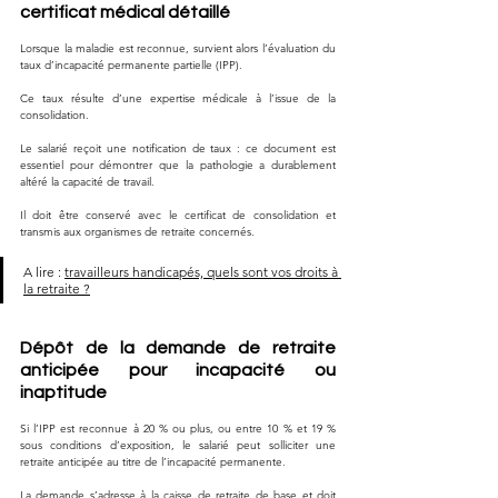
certificat médical détaillé
Lorsque la maladie est reconnue, survient alors l’évaluation du 
taux d’incapacité permanente partielle (IPP). 
Ce taux résulte d’une expertise médicale à l’issue de la 
consolidation. 
Le salarié reçoit une notification de taux : ce document est 
essentiel pour démontrer que la pathologie a durablement 
altéré la capacité de travail. 
Il doit être conservé avec le certificat de consolidation et 
transmis aux organismes de retraite concernés.
A lire : 
travailleurs handicapés, quels sont vos droits à 
la retraite ?
Dépôt de la demande de retraite 
anticipée pour incapacité ou 
inaptitude
Si l’IPP est reconnue à 20 % ou plus, ou entre 10 % et 19 % 
sous conditions d’exposition, le salarié peut solliciter une 
retraite anticipée au titre de l’incapacité permanente. 
La demande s’adresse à la caisse de retraite de base et doit 