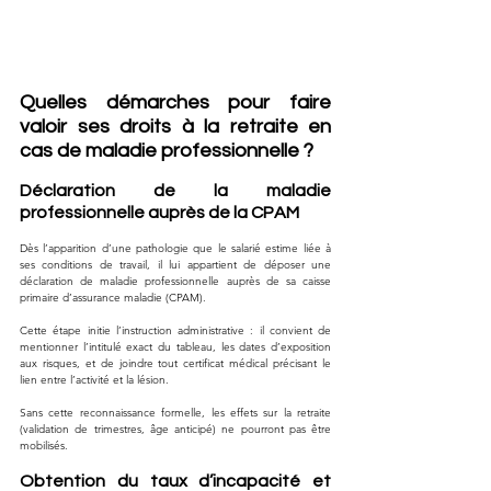
Quelles démarches pour faire 
valoir ses droits à la retraite en 
cas de maladie professionnelle ?
Déclaration de la maladie 
professionnelle auprès de la CPAM
Dès l’apparition d’une pathologie que le salarié estime liée à 
ses conditions de travail, il lui appartient de déposer une 
déclaration de maladie professionnelle auprès de sa caisse 
primaire d’assurance maladie (CPAM). 
Cette étape initie l’instruction administrative : il convient de 
mentionner l’intitulé exact du tableau, les dates d’exposition 
aux risques, et de joindre tout certificat médical précisant le 
lien entre l’activité et la lésion. 
Sans cette reconnaissance formelle, les effets sur la retraite 
(validation de trimestres, âge anticipé) ne pourront pas être 
mobilisés.
Obtention du taux d’incapacité et 