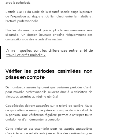
avec la pathologie. 
L’article L.461-1 du Code de la sécurité sociale exige la preuve 
de l’exposition au risque et du lien direct entre la maladie et 
l’activité professionnelle. 
Plus les documents sont précis, plus la reconnaissance sera 
sécurisée. Un dossier lacunaire entraîne fréquemment des 
contestations ou des retards d’instruction.
A lire : 
quelles sont les différences entre arrêt de 
travail et arrêt maladie ?
Vérifier les périodes assimilées non 
prises en compte
De nombreux assurés ignorent que certaines périodes d’arrêt 
pour maladie professionnelle ouvrent droit à la validation de 
trimestres assimilés au régime général. 
Ces périodes doivent apparaître sur le relevé de carrière, faute 
de quoi elles ne seront pas prises en compte dans le calcul de 
la pension. Une vérification régulière permet d’anticiper toute 
omission et d’en demander la correction. 
Cette vigilance est essentielle pour les assurés susceptibles 
d’accéder à une retraite anticipée au titre des carrières longues 