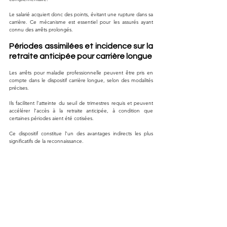
Le salarié acquiert donc des points, évitant une rupture dans sa 
carrière. Ce mécanisme est essentiel pour les assurés ayant 
connu des arrêts prolongés.
Périodes assimilées et incidence sur la 
retraite anticipée pour carrière longue
Les arrêts pour maladie professionnelle peuvent être pris en 
compte dans le dispositif carrière longue, selon des modalités 
précises. 
Ils facilitent l’atteinte du seuil de trimestres requis et peuvent 
accélérer l’accès à la retraite anticipée, à condition que 
certaines périodes aient été cotisées. 
Ce dispositif constitue l’un des avantages indirects les plus 
significatifs de la reconnaissance.