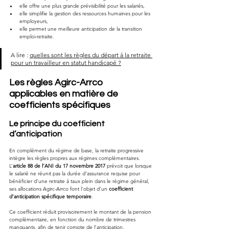
elle offre une plus grande prévisibilité pour les salariés,
elle simplifie la gestion des ressources humaines pour les 
employeurs,
elle permet une meilleure anticipation de la transition 
emploi-retraite.
A lire : 
quelles sont les règles du départ à la retraite 
pour un travailleur en statut handicapé ?
Les règles Agirc-Arrco 
applicables en matière de 
coefficients spécifiques
Le principe du coefficient 
d’anticipation
En complément du régime de base, la retraite progressive 
intègre les règles propres aux régimes complémentaires. 
L’
article 88 de l’ANI du 17 novembre 2017
 prévoit que lorsque 
le salarié ne réunit pas la durée d’assurance requise pour 
bénéficier d’une retraite à taux plein dans le régime général, 
ses allocations Agirc-Arrco font l’objet d’un 
coefficient  
d’anticipation spécifique temporaire
.
Ce coefficient réduit provisoirement le montant de la pension 
complémentaire, en fonction du nombre de trimestres 
manquants, afin de tenir compte de l’anticipation.