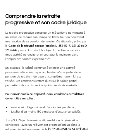
Comprendre la retraite 
progressive et son cadre juridique
La retraite progressive constitue un mécanisme permettant à 
un salarié de réduire son temps de travail tout en percevant 
une fraction de sa pension de retraite. Ce dispositif, prévu par 
le 
Code de la sécurité sociale (articles L. 351-15, R. 351-39 et D. 
161-2-24)
, poursuit un double objectif : faciliter la transition 
entre activité et retraite et encourager le maintien dans 
l’emploi des salariés expérimentés.
En pratique, le salarié continue à exercer une activité 
professionnelle à temps partiel, tandis qu’une partie de sa 
pension de retraite – de base et complémentaire – lui est 
versée. Les cotisations restant dues sur le salaire partiel 
permettent de continuer à acquérir des droits à retraite.
Pour ouvrir droit à ce dispositif, deux conditions cumulatives 
doivent être remplies :
avoir atteint l’âge minimal d’accès fixé par décret,
justifier d’au moins 150 trimestres d’assurance validés.
Jusqu’ici, l’âge d’ouverture dépendait de la génération 
concernée, avec un relèvement progressif prévu dans la 
réforme des retraites issue de la 
loi n° 2023-270 du 14 avril 2023
.