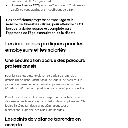
coefficient de 0,819 également.
Un assuré né en 1959
 partant à 65 ans avec 163 trimestres 
validés se verra appliquer un coefficient de 0,854.
Ces coefficients progressent avec l’âge et le 
nombre de trimestres validés, pour atteindre 1,000 
lorsque la durée requise est complète ou à 
l’approche de l’âge d’annulation de la décote.
Les incidences pratiques pour les 
employeurs et les salariés
Une sécurisation accrue des parcours 
professionnels
Pour les salariés, cette évolution se traduit par une plus 
grande liberté dans l’organisation de leur fin de carrière. Elle 
permet de préserver le lien social et professionnel tout en 
bénéficiant d’un revenu partiellement sécurisé par la pension.
Pour les employeurs, la retraite progressive constitue un outil 
de gestion des âges et de transmission des compétences. Elle 
facilite l’intégration des jeunes générations tout en 
maintenant l’expertise des plus expérimentés.
Les points de vigilance à prendre en 
compte