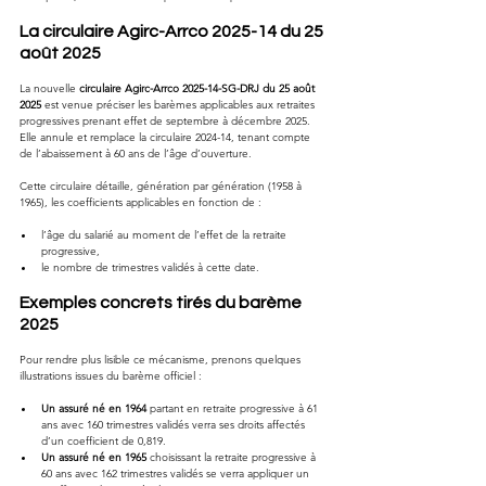
La circulaire Agirc-Arrco 2025-14 du 25 
août 2025
La nouvelle 
circulaire Agirc-Arrco 2025-14-SG-DRJ du 25 août 
2025
 est venue préciser les barèmes applicables aux retraites 
progressives prenant effet de septembre à décembre 2025. 
Elle annule et remplace la circulaire 2024-14, tenant compte 
de l’abaissement à 60 ans de l’âge d’ouverture.
Cette circulaire détaille, génération par génération (1958 à 
1965), les coefficients applicables en fonction de :
l’âge du salarié au moment de l’effet de la retraite 
progressive,
le nombre de trimestres validés à cette date.
Exemples concrets tirés du barème 
2025
Pour rendre plus lisible ce mécanisme, prenons quelques 
illustrations issues du barème officiel :
Un assuré né en 1964
 partant en retraite progressive à 61 
ans avec 160 trimestres validés verra ses droits affectés 
d’un coefficient de 0,819.
Un assuré né en 1965
 choisissant la retraite progressive à 
60 ans avec 162 trimestres validés se verra appliquer un 