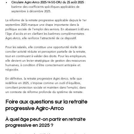
Circulaire Agirc-Arrco 2025-14-SG-DRJ du 25 août 2025
 : 
barème des coefficients spécifiques applicables de 
septembre à décembre 2025.
La réforme de la retraite progressive applicable depuis le 1er 
septembre 2025 marque une étape importante dans la 
politique sociale de l’emploi des seniors. En abaissant à 60 ans 
l’âge d’accès et en clarifiant les barèmes complémentaires 
Agirc-Arrco, elle renforce l’attractivité de ce dispositif.
Pour les salariés, elle constitue une opportunité réelle de 
concilier activité réduite et perception partielle de la retraite, 
tout en continuant à valider des droits. Pour les employeurs, 
elle devient un levier stratégique de gestion des ressources 
humaines, à condition d’être correctement anticipée et 
négociée.
En définitive, la retraite progressive Agirc-Arrco, telle que 
redéfinie en 2025, s’impose comme un outil d’équilibre, 
conciliant protection sociale et maintien dans l’emploi, dans 
un contexte de réforme profonde du système de retraite.
Foire aux questions sur la retraite 
progressive Agirc-Arrco
À quel âge peut-on partir en retraite 
progressive en 2025 ?