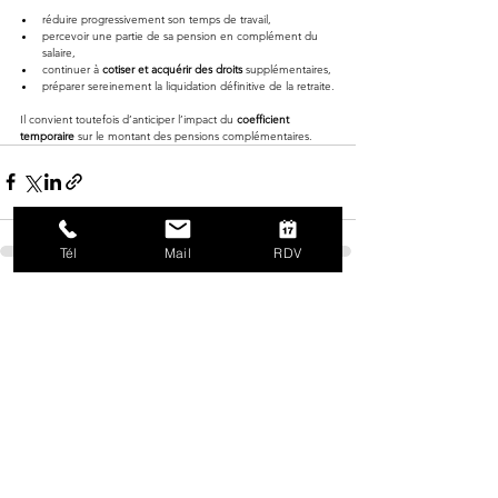
réduire progressivement son temps de travail,
percevoir une partie de sa pension en complément du 
salaire,
continuer à 
cotiser et acquérir des droits
 supplémentaires,
préparer sereinement la liquidation définitive de la retraite.
Il convient toutefois d’anticiper l’impact du 
coefficient 
temporaire
 sur le montant des pensions complémentaires.
Tél
Mail
RDV
Voir tout
Posts récents