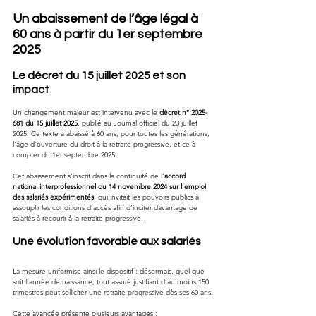
Un abaissement de l’âge légal à 
60 ans à partir du 1er septembre 
2025
Le décret du 15 juillet 2025 et son 
impact
Un changement majeur est intervenu avec le 
décret n° 2025-
681 du 15 juillet 2025
, publié au Journal officiel du 23 juillet 
2025. Ce texte a abaissé à 60 ans, pour toutes les générations, 
l’âge d’ouverture du droit à la retraite progressive, et ce à 
compter du 1er septembre 2025.
Cet abaissement s’inscrit dans la continuité de l’
accord 
national interprofessionnel du 14 novembre 2024 sur l’emploi 
des salariés expérimentés
, qui invitait les pouvoirs publics à 
assouplir les conditions d’accès afin d’inciter davantage de 
salariés à recourir à la retraite progressive.
Une évolution favorable aux salariés
La mesure uniformise ainsi le dispositif : désormais, quel que 
soit l’année de naissance, tout assuré justifiant d’au moins 150 
trimestres peut solliciter une retraite progressive dès ses 60 ans.
Cette avancée présente plusieurs avantages :