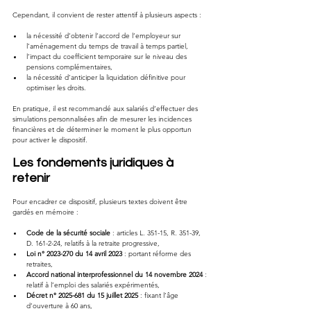
Cependant, il convient de rester attentif à plusieurs aspects :
la nécessité d’obtenir l’accord de l’employeur sur 
l’aménagement du temps de travail à temps partiel,
l’impact du coefficient temporaire sur le niveau des 
pensions complémentaires,
la nécessité d’anticiper la liquidation définitive pour 
optimiser les droits.
En pratique, il est recommandé aux salariés d’effectuer des 
simulations personnalisées afin de mesurer les incidences 
financières et de déterminer le moment le plus opportun 
pour activer le dispositif.
Les fondements juridiques à 
retenir
Pour encadrer ce dispositif, plusieurs textes doivent être 
gardés en mémoire :
Code de la sécurité sociale
 : articles L. 351-15, R. 351-39, 
D. 161-2-24, relatifs à la retraite progressive,
Loi n° 2023-270 du 14 avril 2023
 : portant réforme des 
retraites,
Accord national interprofessionnel du 14 novembre 2024
 : 
relatif à l’emploi des salariés expérimentés,
Décret n° 2025-681 du 15 juillet 2025
 : fixant l’âge 
d’ouverture à 60 ans,