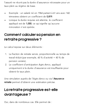
l’assuré ne réunit pas la durée d’assurance nécessaire pour un 
taux plein au régime de base.
Exemple : un salarié né en 1964 partant à 61 ans avec 160 
trimestres obtient un coefficient de 
0,819
.
Lorsque la durée requise est atteinte, le coefficient 
appliqué est de 
1,000
, ce qui signifie qu’aucune 
minoration n’est opérée.
Comment calculer sa pension en 
retraite progressive ?
Le calcul repose sur deux éléments :
La fraction de retraite servie, proportionnelle au temps de 
travail réduit (par exemple, 60 % d’activité = 40 % de 
pension versée).
Le coefficient d’anticipation Agirc-Arrco, appliqué 
uniquement si la durée d’assurance est insuffisante pour 
obtenir le taux plein.
Une simulation auprès de l’Agirc-Arrco ou via l’
Assurance 
retraite
 permet d’obtenir une estimation précise.
La retraite progressive est-elle 
avantageuse ?
Oui, dans de nombreux cas. Elle permet de :