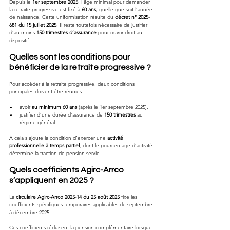
Depuis le 
1er septembre 2025
, l’âge minimal pour demander 
la retraite progressive est fixé à 
60 ans
, quelle que soit l’année 
de naissance. Cette uniformisation résulte du 
décret n° 2025-
681 du 15 juillet 2025
. Il reste toutefois nécessaire de justifier 
d’au moins 
150 trimestres d’assurance
 pour ouvrir droit au 
dispositif.
Quelles sont les conditions pour 
bénéficier de la retraite progressive ?
Pour accéder à la retraite progressive, deux conditions 
principales doivent être réunies :
avoir 
au minimum 60 ans
 (après le 1er septembre 2025),
justifier d’une durée d’assurance de 
150 trimestres
 au 
régime général.
À cela s’ajoute la condition d’exercer une 
activité 
professionnelle à temps partiel
, dont le pourcentage d’activité 
détermine la fraction de pension servie.
Quels coefficients Agirc-Arrco 
s’appliquent en 2025 ?
La 
circulaire Agirc-Arrco 2025-14 du 25 août 2025
 fixe les 
coefficients spécifiques temporaires applicables de septembre 
à décembre 2025. 
Ces coefficients réduisent la pension complémentaire lorsque 