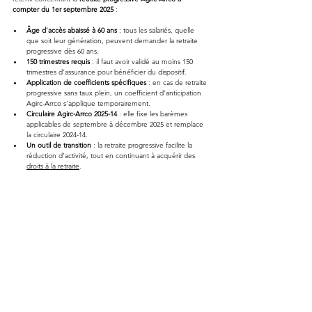
compter du 1er septembre 2025
 :
Âge d’accès abaissé à 60 ans
 : tous les salariés, quelle 
que soit leur génération, peuvent demander la retraite 
progressive dès 60 ans.
150 trimestres requis
 : il faut avoir validé au moins 150 
trimestres d’assurance pour bénéficier du dispositif.
Application de coefficients spécifiques
 : en cas de retraite 
progressive sans taux plein, un coefficient d’anticipation 
Agirc-Arrco s’applique temporairement.
Circulaire Agirc-Arrco 2025-14
 : elle fixe les barèmes 
applicables de septembre à décembre 2025 et remplace 
la circulaire 2024-14.
Un outil de transition
 : la retraite progressive facilite la 
réduction d’activité, tout en continuant à acquérir des 
droits à la retraite
.