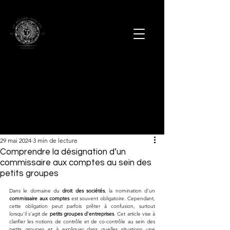
29 mai 2024
3 min de lecture
Comprendre la désignation d’un
commissaire aux comptes au sein des
petits groupes
Dans le domaine du 
droit des sociétés
, la nomination d'un 
commissaire aux comptes
 est souvent obligatoire. Cependant, 
cette obligation peut parfois prêter à confusion, surtout 
lorsqu'il s'agit de 
petits groupes d'entreprises
. Cet article vise à 
clarifier les notions de contrôle et de co-contrôle au sein des 
petits groupes et à expliquer dans quelles situations une 