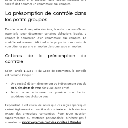
société doit nommer un commissaire aux comptes.
La présomption de contrôle dans 
les petits groupes
Dans le cadre d’une petite structure, la notion de contrôle est 
essentielle pour déterminer certaines obligations légales, y 
compris la nomination d’un commissaire aux comptes. Le 
contrôle est souvent défini selon la proportion des droits de 
vote détenus par une entreprise dans une autre entreprise.
Critères de la présomption de 
contrôle
Selon l'article L 233-3 III du Code de commerce, le contrôle 
est présumé lorsque :
Une société détient directement ou indirectement plus de 
40 % des droits de vote
 dans une autre entité.
Aucun autre actionnaire ne possède une fraction 
supérieure des droits de vote.
Cependant, il est crucial de noter que ces règles spécifiques 
varient légèrement en fonction du contexte et de la structure 
exacte des entreprises concernées. Pour toute question 
supplémentaire ou assistance personnalisée, n’hésitez pas à 
consulter un 
avocat expert en droit des sociétés à Versailles
.