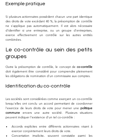
Exemple pratique
Si plusieurs actionnaires possèdent chacun une part identique 
des droits de vote excédant 40 %, la présomption de contrôle 
ne s'applique pas automatiquement. Il est alors nécessaire 
d'identifier si une entreprise, ou un groupe d’entreprises, 
exerce effectivement un contrôle sur les autres entités 
combinées.
Le co-contrôle au sein des petits 
groupes
Outre la présomption de contrôle, le concept de 
co-contrôle
doit également être considéré pour comprendre pleinement 
les obligations de nomination d'un commissaire aux comptes.
Identification du co-contrôle
Les sociétés sont considérées comme exerçant un co-contrôle 
lorsqu'elles ont conclu un accord permettant de coordonner 
l'exercice de leurs droits de vote pour mener une 
politique 
commune
 envers une autre société. Plusieurs situations 
peuvent indiquer l’existence d'un tel co-contrôle :
Accords explicites entre différents actionnaires visant à 
exercer conjointement leurs droits de vote.
Concertation implicite, souvent constatée parmi les 