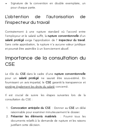
Signature de la convention en double exemplaire, un 
pour chaque partie.
L’obtention de l’autorisation de 
l’inspecteur du travail
Contrairement à une rupture standard où l’accord entre 
l’employeur et le salarié suffit, la 
rupture conventionnelle
 d’un 
salarié protégé
 exige l’approbation de l’ 
inspecteur du travail
. 
Sans cette approbation, la rupture n’a aucune valeur juridique 
et pourrait être assimilée à un licenciement abusif.
Importance de la consultation du 
CSE
Le rôle du 
CSE
 dans le cadre d'une 
rupture conventionnelle
pour un 
salarié protégé
 ne saurait être sous-estimé. En 
fournissant un avis impartial, le 
CSE
 garantit la transparence et 
protège également les droits du salarié
 concerné.
Il est crucial de suivre les étapes suivantes lors de la 
consultation du CSE :
Convocation anticipée du CSE
  : Donner au 
CSE
 un délai 
raisonnable pour examiner minutieusement le dossier.
Présenter les éléments matériels
  : Fournir tous les 
documents relatifs à la demande de rupture et les raisons 
justifiant cette décision.