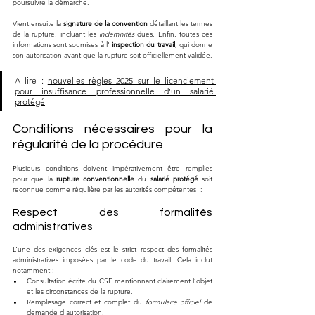
poursuivre la démarche. 
Vient ensuite la 
signature de la convention
 détaillant les termes 
de la rupture, incluant les 
indemnités
 dues. Enfin, toutes ces 
informations sont soumises à l' 
inspection du travail
, qui donne 
son autorisation avant que la rupture soit officiellement validée.
A lire : 
nouvelles règles 2025 sur le licenciement 
pour insuffisance professionnelle d’un salarié 
protégé
Conditions nécessaires pour la 
régularité de la procédure
Plusieurs conditions doivent impérativement être remplies 
pour que la 
rupture conventionnelle
 du 
salarié protégé
 soit 
reconnue comme régulière par les autorités compétentes  :
Respect des formalités 
administratives
L’une des exigences clés est le strict respect des formalités 
administratives imposées par le code du travail. Cela inclut 
notamment :
Consultation écrite du CSE mentionnant clairement l’objet 
et les circonstances de la rupture.
Remplissage correct et complet du 
formulaire officiel
 de 
demande d'autorisation.