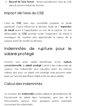
Recueil de l’avis formel
  : Noter précisément l’avis du CSE 
dans le procès-verbal de réunion.
Impact de l’avis du CSE
L’avis du 
CSE
, bien que consultatif, possède un poids 
significatif. Il peut influencer la décision finale de l' 
inspection 
du travail
 quant à l’approbation ou non de la rupture. Un avis 
défavorable du 
CSE
 pourrait inciter l'inspecteur du travail à 
investiguer de manière plus approfondie la nature de la 
rupture avant de rendre sa décision.
Indemnités de rupture pour le 
salarié protégé
Comme tout autre salarié bénéficiaire d’une 
rupture 
conventionnelle
, le 
salarié protégé
 a droit à des 
indemnités de 
rupture
. Ces indemnités sont calculées selon les mêmes 
critères que pour un salarié non protégé mais peuvent varier 
basé sur l'accord spécifique établi entre les deux parties.
Calcul des indemnités
Le montant des 
indemnités
 versées dépend généralement de 
l’ancienneté du salarié dans l’entreprise, ainsi que de la 
rémunération perçue. Voici quelques points essentiels 
concernant les indemnités :