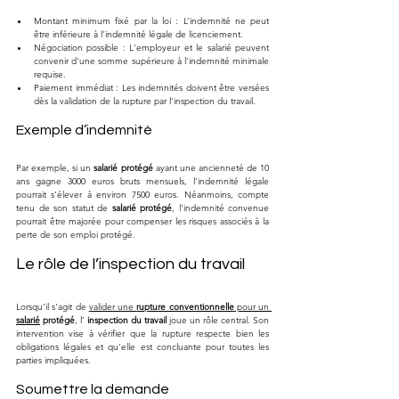
Montant minimum fixé par la loi : L’indemnité ne peut 
être inférieure à l’indemnité légale de licenciement.
Négociation possible : L'employeur et le salarié peuvent 
convenir d'une somme supérieure à l’indemnité minimale 
requise.
Paiement immédiat : Les indemnités doivent être versées 
dès la validation de la rupture par l’inspection du travail.
Exemple d’indemnité
Par exemple, si un 
salarié protégé
 ayant une ancienneté de 10 
ans gagne 3000 euros bruts mensuels, l’indemnité légale 
pourrait s'élever à environ 7500 euros. Néanmoins, compte 
tenu de son statut de 
salarié protégé
, l’indemnité convenue 
pourrait être majorée pour compenser les risques associés à la 
perte de son emploi protégé.
Le rôle de l’inspection du travail
Lorsqu’il s'agit de 
valider une 
rupture conventionnelle
 pour un 
salarié
 protégé
, l’ 
inspection du travail
 joue un rôle central. Son 
intervention vise à vérifier que la rupture respecte bien les 
obligations légales et qu’elle est concluante pour toutes les 
parties impliquées.
Soumettre la demande