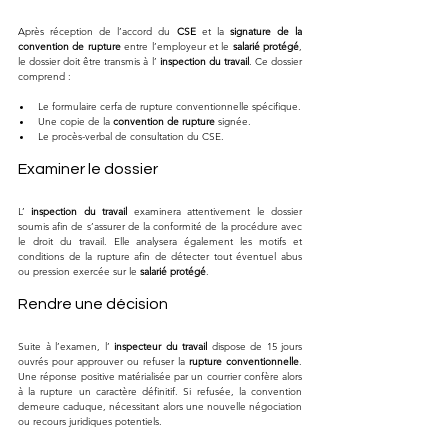
Après réception de l’accord du 
CSE
 et la 
signature de la 
convention de rupture
 entre l’employeur et le 
salarié protégé
, 
le dossier doit être transmis à l’ 
inspection du travail
. Ce dossier 
comprend :
Le formulaire cerfa de rupture conventionnelle spécifique.
Une copie de la 
convention de rupture
 signée.
Le procès-verbal de consultation du CSE.
Examiner le dossier
L’ 
inspection du travail
 examinera attentivement le dossier 
soumis afin de s’assurer de la conformité de la procédure avec 
le droit du travail. Elle analysera également les motifs et 
conditions de la rupture afin de détecter tout éventuel abus 
ou pression exercée sur le 
salarié protégé
.
Rendre une décision
Suite à l’examen, l’ 
inspecteur du travail
 dispose de 15 jours 
ouvrés pour approuver ou refuser la 
rupture conventionnelle
. 
Une réponse positive matérialisée par un courrier confère alors 
à la rupture un caractère définitif. Si refusée, la convention 
demeure caduque, nécessitant alors une nouvelle négociation 
ou recours juridiques potentiels.