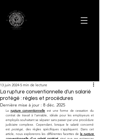
13 juin 2024
5 min de lecture
La rupture conventionnelle d'un salarié
protégé : règles et procédures
Dernière mise à jour :
8 déc. 2025
La 
rupture conventionnelle
 est une forme de cessation du 
contrat de travail à l’amiable, idéale pour les employeurs et 
employés souhaitant se séparer sans passer par une procédure 
judiciaire complexe. Cependant, lorsque le salarié concerné 
est 
protégé
, des règles spécifiques s'appliquent. Dans cet 
article, nous explorerons les différentes facettes de 
la 
rupture 
conventionnelle d’un salarié protégé
, ainsi que ses exigences 