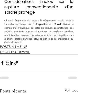
Considérations finales sur la 
rupture conventionnelle d'un 
salarié protégé
Chaque étape opérée depuis la négociation initiale jusqu’à 
l’autorisation finale de l’ 
Inspection du Travail
 illustre la 
complexité intrinsèque de cette procédure. La protection des 
salariés protégés
 impose davantage de vigilance juridico-
administrative, assurant simultanément le bon équilibre des 
relations professionnelles étayées par le socle inaltérable du 
Code du Travail.
POSTS À LA UNE
DROIT DU TRAVAIL
Voir tout
Posts récents