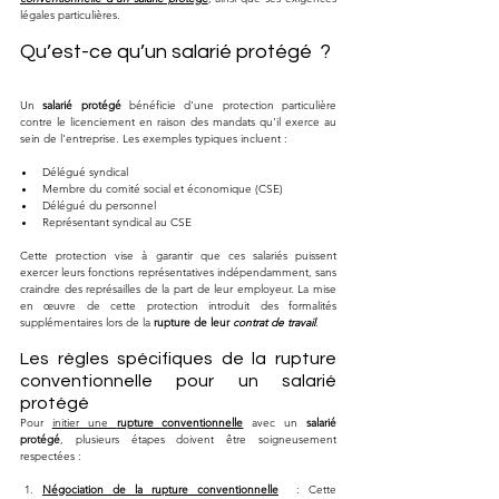
légales particulières.
Qu’est-ce qu’un salarié protégé  ?
Un 
salarié protégé
 bénéficie d'une protection particulière 
contre le licenciement en raison des mandats qu'il exerce au 
sein de l'entreprise. Les exemples typiques incluent :
Délégué syndical
Membre du comité social et économique (CSE)
Délégué du personnel
Représentant syndical au CSE
Cette protection vise à garantir que ces salariés puissent 
exercer leurs fonctions représentatives indépendamment, sans 
craindre des représailles de la part de leur employeur. La mise 
en œuvre de cette protection introduit des formalités 
supplémentaires lors de la 
rupture de leur 
contrat de travail
.
Les règles spécifiques de la rupture 
conventionnelle pour un salarié 
protégé
Pour 
initier une 
rupture conventionnelle
 avec un 
salarié 
protégé
, plusieurs étapes doivent être soigneusement 
respectées :
Négociation de la rupture conventionnelle
  : Cette 