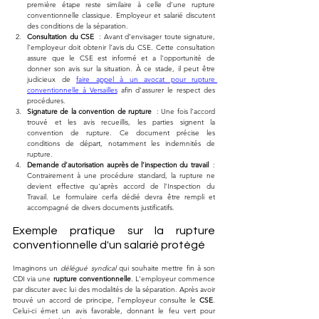
première étape reste similaire à celle d’une rupture 
conventionnelle classique. Employeur et salarié discutent 
des conditions de la séparation.
Consultation du CSE
  : Avant d’envisager toute signature, 
l’employeur doit obtenir l’avis du CSE. Cette consultation 
assure que le CSE est informé et a l'opportunité de 
donner son avis sur la situation. À ce stade, il peut être 
judicieux de 
faire appel à un avocat pour rupture 
conventionnelle à Versailles
 afin d'assurer le respect des 
procédures.
Signature de la convention de rupture
  : Une fois l’accord 
trouvé et les avis recueillis, les parties signent la 
convention de rupture. Ce document précise les 
conditions de départ, notamment les indemnités de 
rupture.
Demande d’autorisation auprès de l’inspection du travail
  : 
Contrairement à une procédure standard, la rupture ne 
devient effective qu'après accord de l’Inspection du 
Travail. Le formulaire cerfa dédié devra être rempli et 
accompagné de divers documents justificatifs.
Exemple pratique sur la rupture 
conventionnelle d'un salarié protégé
Imaginons un 
délégué syndical
 qui souhaite mettre fin à son 
CDI via une 
rupture conventionnelle
. L'employeur commence 
par discuter avec lui des modalités de la séparation. Après avoir 
trouvé un accord de principe, l’employeur consulte le 
CSE
. 
Celui-ci émet un avis favorable, donnant le feu vert pour 