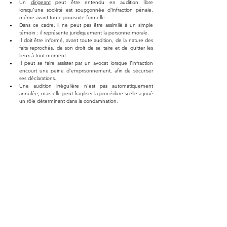
Un 
dirigeant
 peut être entendu en audition libre 
lorsqu’une société est soupçonnée d’infraction pénale, 
même avant toute poursuite formelle.
Dans ce cadre, il ne peut pas être assimilé à un simple 
témoin : il représente juridiquement la personne morale.
Il doit être informé, avant toute audition, de la nature des 
faits reprochés, de son droit de se taire et de quitter les 
lieux à tout moment.
Il peut se faire assister par un avocat lorsque l’infraction 
encourt une peine d’emprisonnement, afin de sécuriser 
ses déclarations.
Une audition irrégulière n’est pas automatiquement 
annulée, mais elle peut fragiliser la procédure si elle a joué 
un rôle déterminant dans la condamnation.