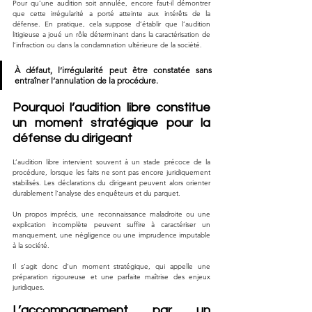
Pour qu’une audition soit annulée, encore faut-il démontrer 
que cette irrégularité a porté atteinte aux intérêts de la 
défense. En pratique, cela suppose d’établir que l’audition 
litigieuse a joué un rôle déterminant dans la caractérisation de 
l’infraction ou dans la condamnation ultérieure de la société.
À défaut, l’irrégularité peut être constatée sans 
entraîner l’annulation de la procédure.
Pourquoi l’audition libre constitue 
un moment stratégique pour la 
défense du dirigeant
L’audition libre intervient souvent à un stade précoce de la 
procédure, lorsque les faits ne sont pas encore juridiquement 
stabilisés. Les déclarations du dirigeant peuvent alors orienter 
durablement l’analyse des enquêteurs et du parquet.
Un propos imprécis, une reconnaissance maladroite ou une 
explication incomplète peuvent suffire à caractériser un 
manquement, une négligence ou une imprudence imputable 
à la société.
Il s’agit donc d’un moment stratégique, qui appelle une 
préparation rigoureuse et une parfaite maîtrise des enjeux 
juridiques.
L’accompagnement par un 