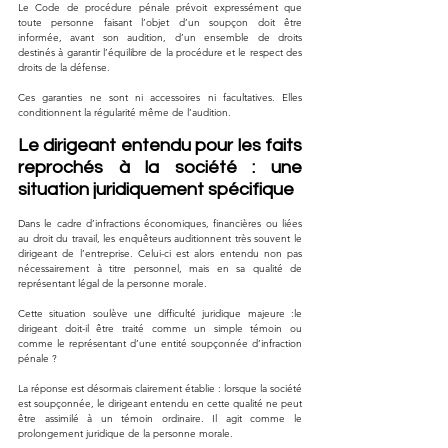
Le Code de procédure pénale prévoit expressément que 
toute personne faisant l’objet d’un soupçon doit être 
informée, avant son audition, d’un ensemble de droits 
destinés à garantir l’équilibre de la procédure et le respect des 
droits de la défense.
Ces garanties ne sont ni accessoires ni facultatives. Elles 
conditionnent la régularité même de l’audition.
Le dirigeant entendu pour les faits 
reprochés à la société : une 
situation juridiquement spécifique
Dans le cadre d’infractions économiques, financières ou liées 
au droit du travail, les enquêteurs auditionnent très souvent le 
dirigeant de l’entreprise. Celui-ci est alors entendu non pas 
nécessairement à titre personnel, mais en sa qualité de 
représentant légal de la personne morale.
Cette situation soulève une difficulté juridique majeure :le 
dirigeant doit-il être traité comme un simple témoin ou 
comme le représentant d’une entité soupçonnée d’infraction 
pénale ?
La réponse est désormais clairement établie : lorsque la société 
est soupçonnée, le dirigeant entendu en cette qualité ne peut 
être assimilé à un témoin ordinaire. Il agit comme le 
prolongement juridique de la personne morale.