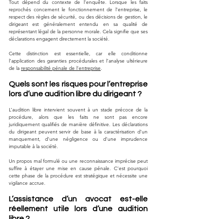
Tout dépend du contexte de l’enquête. Lorsque les faits 
reprochés concernent le fonctionnement de l’entreprise, le 
respect des règles de sécurité, ou des décisions de gestion, le 
dirigeant est généralement entendu en sa qualité de 
représentant légal de la personne morale. Cela signifie que ses 
déclarations engagent directement la société. 
Cette distinction est essentielle, car elle conditionne 
l’application des garanties procédurales et l’analyse ultérieure 
de la 
responsabilité pénale de l’entreprise
.
Quels sont les risques pour l’entreprise 
lors d’une audition libre du dirigeant ?
L’audition libre intervient souvent à un stade précoce de la 
procédure, alors que les faits ne sont pas encore 
juridiquement qualifiés de manière définitive. Les déclarations 
du dirigeant peuvent servir de base à la caractérisation d’un 
manquement, d’une négligence ou d’une imprudence 
imputable à la société. 
Un propos mal formulé ou une reconnaissance imprécise peut 
suffire à étayer une mise en cause pénale. C’est pourquoi 
cette phase de la procédure est stratégique et nécessite une 
vigilance accrue.
L’assistance d’un avocat est-elle 
réellement utile lors d’une audition 
libre ?