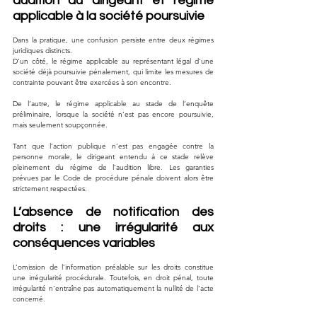
audition du dirigeant et régime 
applicable à la société poursuivie
Dans la pratique, une confusion persiste entre deux régimes 
juridiques distincts.
D’un côté, le régime applicable au représentant légal d’une 
société déjà poursuivie pénalement, qui limite les mesures de 
contrainte pouvant être exercées à son encontre.
De l’autre, le régime applicable au stade de l’enquête 
préliminaire, lorsque la société n’est pas encore poursuivie, 
mais seulement soupçonnée.
Tant que l’action publique n’est pas engagée contre la 
personne morale, le dirigeant entendu à ce stade relève 
pleinement du régime de l’audition libre. Les garanties 
prévues par le Code de procédure pénale doivent alors être 
strictement respectées.
L’absence de notification des 
droits : une irrégularité aux 
conséquences variables
L’omission de l’information préalable sur les droits constitue 
une irrégularité procédurale. Toutefois, en droit pénal, toute 
irrégularité n’entraîne pas automatiquement la nullité de l’acte 
concerné.