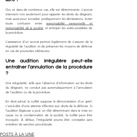
Oui, et dans de nombreux cas, elle est déterminante. L’avocat 
intervient non seulement pour rappeler les droits du dirigeant, 
mais aussi pour encadrer juridiquement les déclarations, éviter 
toute confusion entre 
responsabilité personnelle et 
responsabilité de la société
, et anticiper les suites possibles de 
la procédure. 
L’assistance d’un avocat permet également de s’assurer de la 
régularité de l’audition et de préserver les moyens de défense 
en cas de poursuites ultérieures.
Une audition irrégulière peut-elle 
entraîner l’annulation de la procédure 
?
Une irrégularité, telle que l’absence d’information sur les droits 
du dirigeant, ne conduit pas automatiquement à l’annulation 
de l’audition ou de la procédure. 
En droit pénal, la nullité suppose la démonstration d’un grief, 
c’est-à-dire d’une atteinte effective aux droits de la défense. Si 
l’audition litigieuse a joué un rôle déterminant dans la mise en 
cause ou la condamnation de la société, la nullité peut être 
invoquée. À défaut, l’irrégularité pourra être constatée sans 
entraîner de sanction procédurale.
POSTS À LA UNE