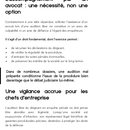
avocat : une nécessité, non une 
option
Contrairement à une idée répandue, solliciter l’assistance d’un 
avocat lors d’une audition libre ne constitue ni un aveu de 
culpabilité ni un acte de défiance à l’égard des enquêteurs.
Il s’agit d’un droit fondamental, dont l’exercice permet :
de sécuriser les déclarations du dirigeant,
de vérifier la régularité de la procédure,
d’anticiper les suites pénales éventuelles,
de préserver les intérêts de la société sur le long terme.
Dans de nombreux dossiers, une audition mal 
préparée conditionne l’issue de la procédure bien 
davantage que le débat judiciaire lui-même.
Une vigilance accrue pour les 
chefs d’entreprise
L’audition libre du dirigeant en enquête pénale ne doit jamais 
être abordée avec légèreté. Lorsqu’une société est 
soupçonnée d’infraction, son représentant légal bénéficie de 
garanties procédurales précises, destinées à protéger les droits 
de la défense.