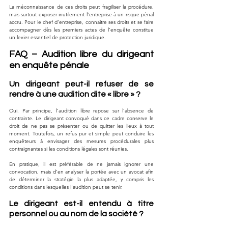
La méconnaissance de ces droits peut fragiliser la procédure, 
mais surtout exposer inutilement l’entreprise à un risque pénal 
accru. Pour le chef d’entreprise, connaître ses droits et se faire 
accompagner dès les premiers actes de l’enquête constitue 
un levier essentiel de protection juridique.
FAQ – Audition libre du dirigeant 
en enquête pénale
Un dirigeant peut-il refuser de se 
rendre à une audition dite « libre » ?
Oui. Par principe, l’audition libre repose sur l’absence de 
contrainte. Le dirigeant convoqué dans ce cadre conserve le 
droit de ne pas se présenter ou de quitter les lieux à tout 
moment. Toutefois, un refus pur et simple peut conduire les 
enquêteurs à envisager des mesures procédurales plus 
contraignantes si les conditions légales sont réunies. 
En pratique, il est préférable de ne jamais ignorer une 
convocation, mais d’en analyser la portée avec un avocat afin 
de déterminer la stratégie la plus adaptée, y compris les 
conditions dans lesquelles l’audition peut se tenir.
Le dirigeant est-il entendu à titre 
personnel ou au nom de la société ?