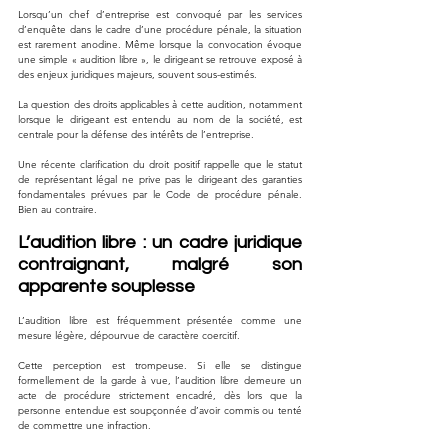
Lorsqu’un chef d’entreprise est convoqué par les services 
d’enquête dans le cadre d’une procédure pénale, la situation 
est rarement anodine. Même lorsque la convocation évoque 
une simple « audition libre », le dirigeant se retrouve exposé à 
des enjeux juridiques majeurs, souvent sous-estimés. 
La question des droits applicables à cette audition, notamment 
lorsque le dirigeant est entendu au nom de la société, est 
centrale pour la défense des intérêts de l’entreprise.
Une récente clarification du droit positif rappelle que le statut 
de représentant légal ne prive pas le dirigeant des garanties 
fondamentales prévues par le Code de procédure pénale. 
Bien au contraire.
L’audition libre : un cadre juridique 
contraignant, malgré son 
apparente souplesse
L’audition libre est fréquemment présentée comme une 
mesure légère, dépourvue de caractère coercitif. 
Cette perception est trompeuse. Si elle se distingue 
formellement de la garde à vue, l’audition libre demeure un 
acte de procédure strictement encadré, dès lors que la 
personne entendue est soupçonnée d’avoir commis ou tenté 
de commettre une infraction.