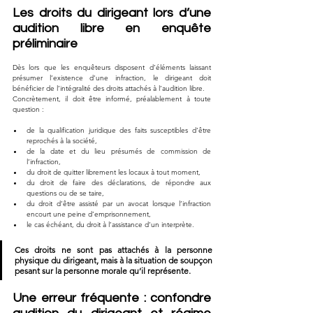
Les droits du dirigeant lors d’une 
audition libre en enquête 
préliminaire
Dès lors que les enquêteurs disposent d’éléments laissant 
présumer l’existence d’une infraction, le dirigeant doit 
bénéficier de l’intégralité des droits attachés à l’audition libre.
Concrètement, il doit être informé, préalablement à toute 
question :
de la qualification juridique des faits susceptibles d’être 
reprochés à la société,
de la date et du lieu présumés de commission de 
l’infraction,
du droit de quitter librement les locaux à tout moment,
du droit de faire des déclarations, de répondre aux 
questions ou de se taire,
du droit d’être assisté par un avocat lorsque l’infraction 
encourt une peine d’emprisonnement,
le cas échéant, du droit à l’assistance d’un interprète.
Ces droits ne sont pas attachés à la personne 
physique du dirigeant, mais à la situation de soupçon 
pesant sur la personne morale qu’il représente.
Une erreur fréquente : confondre 