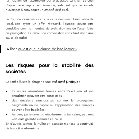
l’annulation de l’assemblée qui avait statué sans lui. La cour 
d’appel avait rejeté sa demande, estimant que la société 
n’avait pas à convoquer un associé déjà exclu.
La Cour de cassation a censuré cette décision : l’annulation de 
l’exclusion ayant un effet rétroactif, l’associé devait être 
considéré comme membre de plein droit lors de l’assemblée 
de prorogation. Le défaut de convocation constituait donc une 
cause de nullité.
A lire : 
qu'est que la clause de bad leaver ?
Les risques pour la stabilité des 
sociétés
Cet arrêt illustre le danger d’une 
insécurité juridique
 :
toutes les assemblées tenues entre l’exclusion et son 
annulation peuvent être contestées ;
des décisions structurantes comme la prorogation, 
l’augmentation de capital ou l’approbation des comptes 
peuvent être fragilisées ;
les tiers, partenaires ou établissements bancaires, peuvent 
voir leurs garanties remises en cause.
En d’autres termes, la nullité en cascade menace la continuité 
de la société elle-même.