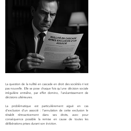
La question de la nullité en cascade en droit des sociétés n’est 
pas nouvelle. Elle se pose chaque fois qu’une décision sociale 
irrégulière entraîne, par effet domino, l’anéantissement de 
décisions ultérieures. 
La problématique est particulièrement aiguë en cas 
d’exclusion d’un associé : l’annulation de cette exclusion le 
rétablit rétroactivement dans ses droits, avec pour 
conséquence possible la remise en cause de toutes les 
délibérations prises durant son éviction.