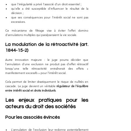
que l’irrégularité a privé l’associé d’un droit essentiel ;
qu’elle a été susceptible d’influencer le résultat de la 
décision ;
que ses conséquences pour l’intérêt social ne sont pas 
excessives.
Ce mécanisme de filtrage vise à éviter l’effet domino 
d’annulations multiples qui paralyseraient la vie sociale.
La modulation de la rétroactivité (art. 
1844-15-2)
Autre innovation majeure : le juge pourra décider que 
l’annulation d’une exclusion ne produit pas d’effet rétroactif 
lorsqu’une telle rétroactivité entraînerait des effets « 
manifestement excessifs » pour l’intérêt social.
Cela permet de limiter drastiquement le risque de nullités en 
cascade. Le juge devient un véritable 
régulateur de l’équilibre 
entre intérêt social et droits individuels
.
Les enjeux pratiques pour les 
acteurs du droit des sociétés
Pour les associés évincés
L’annulation de l’exclusion leur redonne potentiellement 