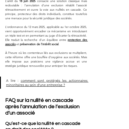
L’arrêt du 
18 juin 2025
 consacre une solution classique mais 
redoutable : l’annulation d’une exclusion rétablit l’associé 
rétroactivement et ouvre la voie aux nullités en cascade. Ce 
principe, protecteur des droits individuels, constitue toutefois 
une menace pour la sécurité juridique des sociétés.
L’ordonnance du 12 mars 2025, applicable au 1er octobre 2025, 
vient opportunément encadrer ce mécanisme en introduisant 
un triple test et en permettant au juge d’écarter la rétroactivité. 
Elle traduit la recherche d’un équilibre entre 
protection des 
associés
 et 
préservation de l’intérêt social
.
À l’heure où les contentieux liés aux exclusions se multiplient, 
cette réforme offre une bouffée d’oxygène aux sociétés. Mais 
elle impose aux praticiens une vigilance accrue et une 
stratégie juridique renouvelée pour anticiper les risques.
A lire : 
comment sont protégés les actionnaires 
minoritaires au sein d'une entreprise ?
FAQ sur la nullité en cascade 
après l’annulation de l’exclusion 
d’un associé
Qu’est-ce que la nullité en cascade 