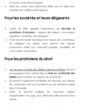
un levier contentieux puissant.
Mais leur action sera désormais filtrée par le triple test, 
réduisant les nullités automatiques.
Pour les sociétés et leurs dirigeants
L’arrêt de 2025 rappelle l’importance de 
sécuriser la 
procédure d’exclusion
 : respect des statuts, convocation 
régulière, motivation des décisions.
Il est recommandé d’anticiper les risques de contentieux 
en adaptant les statuts pour prévoir des clauses 
protectrices (effet non rétroactif possible, modalités de 
convocation renforcées).
Pour les praticiens du droit
Les avocats en droit des affaires dans les Yvelines
 doivent 
accompagner leurs clients dans la 
mise en conformité des 
statuts
 avant l’entrée en vigueur de la réforme.
Ils doivent également sensibiliser les associés aux risques 
de contentieux liés aux exclusions et aux décisions prises 
dans l’intervalle.
Enfin, ils devront maîtriser les nouveaux critères 
d’appréciation du juge pour défendre efficacement leurs 
clients.