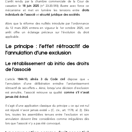
L’arrêt rendu par la chambre commerciale de la Cour de 
cassation le 
18 juin 2025
 (n° 23-20.593) illustre avec force ce 
mécanisme et met en lumière les tensions entre 
droits 
individuels de l’associé
 et 
sécurité juridique des sociétés
. 
Alors que la réforme des nullités introduite par l’ordonnance 
du 12 mars 2025 entrera en vigueur le 1er octobre 2025, cet 
arrêt offre un éclairage précieux sur l’évolution du droit 
applicable.
Le principe : l’effet rétroactif de 
l’annulation d’une exclusion
Le rétablissement ab initio des droits 
de l’associé
L’article 
1844-10, alinéa 3 du Code civil
 dispose que « 
l’annulation d’une délibération entraîne l’anéantissement 
rétroactif de ses effets ». Ainsi, lorsqu’une décision d’exclusion 
est annulée, l’associé retrouve sa qualité 
comme s’il n’avait 
jamais été évincé
.
Il s’agit d’une application classique du principe « ce qui est nul 
est réputé n’avoir jamais existé » (C. civ., art. 1178, al. 2). Dès 
lors, toutes les assemblées tenues entre l’exclusion et son 
annulation doivent être considérées comme irrégulières dès 
lors que l’associé n’y a pas été convoqué.