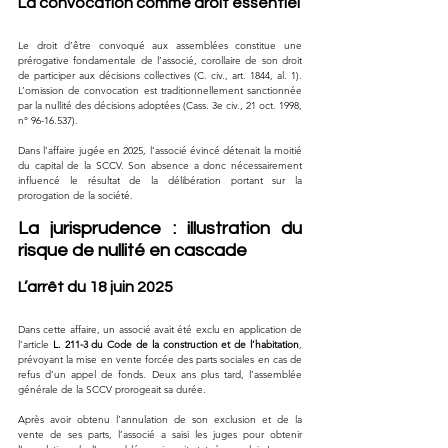
La convocation comme droit essentiel
Le droit d’être convoqué aux assemblées constitue une 
prérogative fondamentale de l’associé, corollaire de son droit 
de participer aux décisions collectives (C. civ., art. 1844, al. 1). 
L’omission de convocation est traditionnellement sanctionnée 
par la nullité des décisions adoptées (Cass. 3e civ., 21 oct. 1998, 
n° 96-16.537).
Dans l’affaire jugée en 2025, l’associé évincé détenait la moitié 
du capital de la SCCV. Son absence a donc nécessairement 
influencé le résultat de la délibération portant sur la 
prorogation de la société.
La jurisprudence : illustration du 
risque de nullité en cascade
L’arrêt du 18 juin 2025
Dans cette affaire, un associé avait été exclu en application de 
l’article 
L. 211-3 du Code de la construction et de l’habitation
, 
prévoyant la mise en vente forcée des parts sociales en cas de 
refus d’un appel de fonds. Deux ans plus tard, l’assemblée 
générale de la SCCV prorogeait sa durée.
Après avoir obtenu l’annulation de son exclusion et de la 
vente de ses parts, l’associé a saisi les juges pour obtenir 