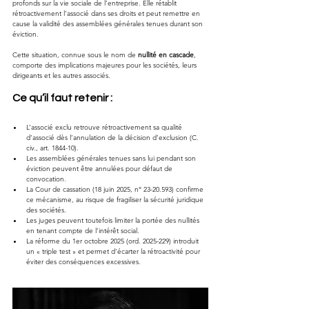
profonds sur la vie sociale de l’entreprise. Elle rétablit 
rétroactivement l’associé dans ses droits et peut remettre en 
cause la validité des assemblées générales tenues durant son 
éviction. 
Cette situation, connue sous le nom de 
nullité en cascade
, 
comporte des implications majeures pour les sociétés, leurs 
dirigeants et les autres associés.
Ce qu’il faut retenir :
L’associé exclu retrouve rétroactivement sa qualité 
d’associé dès l’annulation de la décision d’exclusion (C. 
civ., art. 1844-10).
Les assemblées générales tenues sans lui pendant son 
éviction peuvent être annulées pour défaut de 
convocation.
La Cour de cassation (18 juin 2025, n° 23-20.593) confirme 
ce mécanisme, au risque de fragiliser la sécurité juridique 
des sociétés.
Les juges peuvent toutefois limiter la portée des nullités 
en tenant compte de l’intérêt social.
La réforme du 1er octobre 2025 (ord. 2025-229) introduit 
un « triple test » et permet d’écarter la rétroactivité pour 
éviter des conséquences excessives.