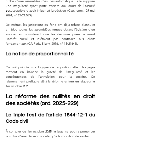
nullité d’une assemblée n’est pas automatique : elle suppose 
une irrégularité ayant porté atteinte aux droits de l’associé 
et
 susceptible d’avoir influencé la décision (Cass. com., 29 mai 
2024, n° 21-21.559).
De même, les juridictions du fond ont déjà refusé d’annuler 
en bloc toutes les assemblées tenues durant l’éviction d’un 
associé, en considérant que les décisions prises servaient 
l’intérêt social et n’étaient pas contraires aux droits 
fondamentaux (CA Paris, 5 janv. 2016, n° 14/21649).
La notion de proportionnalité
On voit poindre une logique de proportionnalité : les juges 
mettent en balance la gravité de l’irrégularité et les 
conséquences de l’annulation pour la société. Ce 
raisonnement préfigure déjà la réforme entrée en vigueur le 
1er octobre 2025.
La réforme des nullités en droit 
des sociétés (ord. 2025-229)
Le triple test de l’article 1844-12-1 du 
Code civil
À compter du 1er octobre 2025, le juge ne pourra prononcer 
la nullité d’une décision sociale qu’à la condition de vérifier :