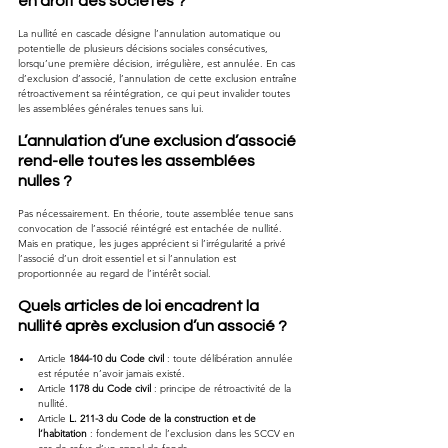
en droit des sociétés ?
La nullité en cascade désigne l’annulation automatique ou 
potentielle de plusieurs décisions sociales consécutives, 
lorsqu’une première décision, irrégulière, est annulée. En cas 
d’exclusion d’associé, l’annulation de cette exclusion entraîne 
rétroactivement sa réintégration, ce qui peut invalider toutes 
les assemblées générales tenues sans lui.
L’annulation d’une exclusion d’associé 
rend-elle toutes les assemblées 
nulles ?
Pas nécessairement. En théorie, toute assemblée tenue sans 
convocation de l’associé réintégré est entachée de nullité. 
Mais en pratique, les juges apprécient si l’irrégularité a privé 
l’associé d’un droit essentiel et si l’annulation est 
proportionnée au regard de l’intérêt social.
Quels articles de loi encadrent la 
nullité après exclusion d’un associé ?
Article 
1844-10 du Code civil
 : toute délibération annulée 
est réputée n’avoir jamais existé.
Article 
1178 du Code civil
 : principe de rétroactivité de la 
nullité.
Article 
L. 211-3 du Code de la construction et de 
l’habitation
 : fondement de l’exclusion dans les SCCV en 