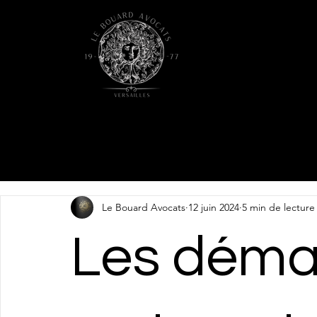
Le Bouard Avocats
12 juin 2024
5 min de lecture
Les déma