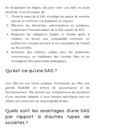
En récapitulant les étapes clés pour créer une SAS en toute 
simplicité, il est nécessaire de :
Choisir le statut de la SAS et rédiger les statuts de manière 
précise et conforme à la législation en vigueur.
Effectuer les démarches administratives et juridiques, 
notamment l'immatriculation de la SAS auprès du RCS.
Respecter les obligations légales et fiscales après la 
création, en tenant une comptabilité conforme, en 
publiant les comptes annuels et en s'acquittant de l'impôt 
sur les sociétés.
Entretenir des relations solides avec les partenaires 
commerciaux, en établissant des contrats clairs et en 
envisageant des partenariats stratégiques.
Qu'est-ce qu'une SAS ?
Une SAS est une forme juridique d'entreprise qui offre une 
grande flexibilité en termes de gouvernance et de 
fonctionnement. Elle permet aux entrepreneurs de bénéficier 
d'une structure adaptée à leurs besoins spécifiques tout en 
offrant une protection de responsabilité limitée.
Quels sont les avantages d'une SAS 
par rapport à d'autres types de 
sociétés ?