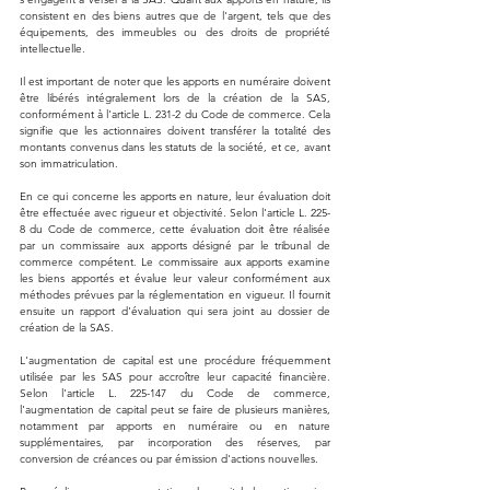
consistent en des biens autres que de l'argent, tels que des 
équipements, des immeubles ou des droits de propriété 
intellectuelle.
Il est important de noter que les apports en numéraire doivent 
être libérés intégralement lors de la création de la SAS, 
conformément à l'article L. 231-2 du Code de commerce. Cela 
signifie que les actionnaires doivent transférer la totalité des 
montants convenus dans les statuts de la société, et ce, avant 
son immatriculation.
En ce qui concerne les apports en nature, leur évaluation doit 
être effectuée avec rigueur et objectivité. Selon l'article L. 225-
8 du Code de commerce, cette évaluation doit être réalisée 
par un commissaire aux apports désigné par le tribunal de 
commerce compétent. Le commissaire aux apports examine 
les biens apportés et évalue leur valeur conformément aux 
méthodes prévues par la réglementation en vigueur. Il fournit 
ensuite un rapport d'évaluation qui sera joint au dossier de 
création de la SAS.
L'augmentation de capital est une procédure fréquemment 
utilisée par les SAS pour accroître leur capacité financière. 
Selon l'article L. 225-147 du Code de commerce, 
l'augmentation de capital peut se faire de plusieurs manières, 
notamment par apports en numéraire ou en nature 
supplémentaires, par incorporation des réserves, par 
conversion de créances ou par émission d'actions nouvelles.