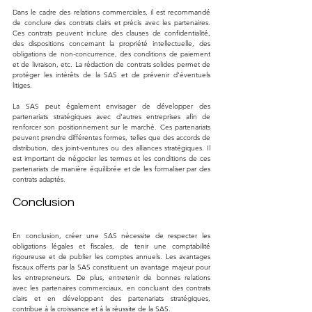
Dans le cadre des relations commerciales, il est recommandé 
de conclure des contrats clairs et précis avec les partenaires. 
Ces contrats peuvent inclure des clauses de confidentialité, 
des dispositions concernant la propriété intellectuelle, des 
obligations de non-concurrence, des conditions de paiement 
et de livraison, etc. La rédaction de contrats solides permet de 
protéger les intérêts de la SAS et de prévenir d'éventuels 
litiges.
La SAS peut également envisager de développer des 
partenariats stratégiques avec d'autres entreprises afin de 
renforcer son positionnement sur le marché. Ces partenariats 
peuvent prendre différentes formes, telles que des accords de 
distribution, des joint-ventures ou des alliances stratégiques. Il 
est important de négocier les termes et les conditions de ces 
partenariats de manière équilibrée et de les formaliser par des 
contrats adaptés.
Conclusion
En conclusion, créer une SAS nécessite de respecter les 
obligations légales et fiscales, de tenir une comptabilité 
rigoureuse et de publier les comptes annuels. Les avantages 
fiscaux offerts par la SAS constituent un avantage majeur pour 
les entrepreneurs. De plus, entretenir de bonnes relations 
avec les partenaires commerciaux, en concluant des contrats 
clairs et en développant des partenariats stratégiques, 
contribue à la croissance et à la réussite de la SAS.