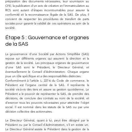
préparation des documents nécessaires, leur soumission au 
CFE, la publication d'un avis de création et l'immatriculation au 
RCS sont autant d'étapes incontournables pour assurer la 
conformité et la reconnaissance légale de la SAS. De plus, il 
convient de respecter les procédures de transfert de parts 
sociales pour garantir la validité de ces opérations au sein de la 
société.
Étape 5 : Gouvernance et organes 
de la SAS
La gouvernance d'une Société par Actions Simplifiée (SAS) 
repose sur différents organes qui assurent la direction et la 
gestion de la société. Les principaux organes de gouvernance 
d'une SAS sont le Président, le Directeur Général, et 
éventuellement le Conseil d'Administration. Chaque organe 
joue un rôle spécifique et a des responsabilités distinctes.
Conformément à l'article L. 227-6 du Code de commerce, le 
Président est l'organe central de la SAS. Il représente la 
société vis-à-vis des tiers et assure sa gestion quotidienne. Le 
Président a le pouvoir de représenter la SAS, de prendre des 
décisions, de conclure des contrats au nom de la société, et 
d'exercer tous les pouvoirs nécessaires pour atteindre l'objet 
social. Il est nommé dans les statuts de la SAS ou par une 
décision collective des actionnaires.
Le Directeur Général, quant à lui, peut être désigné par le 
Président ou par le Conseil d'Administration, s'il en existe un. 
Le Directeur Général assiste le Président dans la gestion de la 