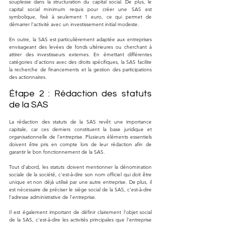
souplesse dans la structuration du capital social. De plus, le 
capital social minimum requis pour créer une SAS est 
symbolique, fixé à seulement 1 euro, ce qui permet de 
démarrer l'activité avec un investissement initial modeste.
En outre, la SAS est particulièrement adaptée aux entreprises 
envisageant des levées de fonds ultérieures ou cherchant à 
attirer des investisseurs externes. En émettant différentes 
catégories d'actions avec des droits spécifiques, la SAS facilite 
la recherche de financements et la gestion des participations 
des actionnaires.
Étape 2 : Rédaction des statuts 
de la SAS
La rédaction des statuts de la SAS revêt une importance 
capitale, car ces derniers constituent la base juridique et 
organisationnelle de l'entreprise. Plusieurs éléments essentiels 
doivent être pris en compte lors de leur rédaction afin de 
garantir le bon fonctionnement de la SAS.
Tout d'abord, les statuts doivent mentionner la dénomination 
sociale de la société, c'est-à-dire son nom officiel qui doit être 
unique et non déjà utilisé par une autre entreprise. De plus, il 
est nécessaire de préciser le siège social de la SAS, c'est-à-dire 
l'adresse administrative de l'entreprise.
Il est également important de définir clairement l'objet social 
de la SAS, c'est-à-dire les activités principales que l'entreprise 