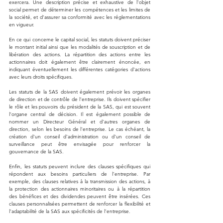
exercera. Une description précise et exhaustive de l'objet 
social permet de déterminer les compétences et les limites de 
la société, et d'assurer sa conformité avec les réglementations 
en vigueur.
En ce qui concerne le capital social, les statuts doivent préciser 
le montant initial ainsi que les modalités de souscription et de 
libération des actions. La répartition des actions entre les 
actionnaires doit également être clairement énoncée, en 
indiquant éventuellement les différentes catégories d'actions 
avec leurs droits spécifiques.
Les statuts de la SAS doivent également prévoir les organes 
de direction et de contrôle de l'entreprise. Ils doivent spécifier 
le rôle et les pouvoirs du président de la SAS, qui est souvent 
l'organe central de décision. Il est également possible de 
nommer un Directeur Général et d'autres organes de 
direction, selon les besoins de l'entreprise. Le cas échéant, la 
création d'un conseil d'administration ou d'un conseil de 
surveillance peut être envisagée pour renforcer la 
gouvernance de la SAS.
Enfin, les statuts peuvent inclure des clauses spécifiques qui 
répondent aux besoins particuliers de l'entreprise. Par 
exemple, des clauses relatives à la transmission des actions, à 
la protection des actionnaires minoritaires ou à la répartition 
des bénéfices et des dividendes peuvent être insérées. Ces 
clauses personnalisées permettent de renforcer la flexibilité et 
l'adaptabilité de la SAS aux spécificités de l'entreprise.