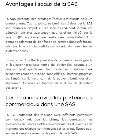
Avantages fiscaux de la SAS
La SAS présente des avantages fiscaux intéressants pour les 
entrepreneurs. Tout d'abord, les bénéfices réalisés par la SAS 
sont soumis à l'impôt sur les sociétés (IS) dont le taux est 
généralement plus avantageux que celui de l'impôt sur le 
revenu (IR) applicable aux entreprises individuelles. L'IS 
permet également de bénéficier de certains dispositifs fiscaux 
tels que le report des déficits ou la déduction des charges 
professionnelles.
En outre, la SAS offre la possibilité de rémunérer les dirigeants 
et les actionnaires sous forme de dividendes, soumis à un 
régime fiscal spécifique. Les dividendes distribués aux 
actionnaires sont en principe imposables au barème progressif 
de l'impôt sur le revenu, mais ils peuvent bénéficier d'un 
abattement forfaitaire en fonction de la durée de détention 
des actions.
Les relations avec les partenaires 
commerciaux dans une SAS
La SAS entretient des relations avec différents partenaires 
commerciaux tels que les clients, les fournisseurs, les 
prestataires de services et les investisseurs. Il est essentiel de 
maintenir des relations commerciales saines et équilibrées pour 
assurer le développement et la pérennité de la SAS.