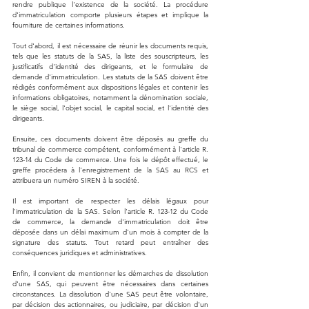
rendre publique l'existence de la société. La procédure 
d'immatriculation comporte plusieurs étapes et implique la 
fourniture de certaines informations.
Tout d'abord, il est nécessaire de réunir les documents requis, 
tels que les statuts de la SAS, la liste des souscripteurs, les 
justificatifs d'identité des dirigeants, et le formulaire de 
demande d'immatriculation. Les statuts de la SAS doivent être 
rédigés conformément aux dispositions légales et contenir les 
informations obligatoires, notamment la dénomination sociale, 
le siège social, l'objet social, le capital social, et l'identité des 
dirigeants.
Ensuite, ces documents doivent être déposés au greffe du 
tribunal de commerce compétent, conformément à l'article R. 
123-14 du Code de commerce. Une fois le dépôt effectué, le 
greffe procédera à l'enregistrement de la SAS au RCS et 
attribuera un numéro SIREN à la société.
Il est important de respecter les délais légaux pour 
l'immatriculation de la SAS. Selon l'article R. 123-12 du Code 
de commerce, la demande d'immatriculation doit être 
déposée dans un délai maximum d'un mois à compter de la 
signature des statuts. Tout retard peut entraîner des 
conséquences juridiques et administratives.
Enfin, il convient de mentionner les démarches de dissolution 
d'une SAS, qui peuvent être nécessaires dans certaines 
circonstances. La dissolution d'une SAS peut être volontaire, 
par décision des actionnaires, ou judiciaire, par décision d'un 