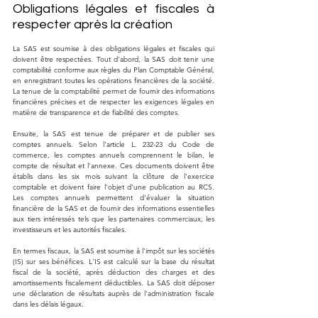
Obligations légales et fiscales à 
respecter après la création
La SAS est soumise à des obligations légales et fiscales qui 
doivent être respectées. Tout d'abord, la SAS doit tenir une 
comptabilité conforme aux règles du Plan Comptable Général, 
en enregistrant toutes les opérations financières de la société. 
La tenue de la comptabilité permet de fournir des informations 
financières précises et de respecter les exigences légales en 
matière de transparence et de fiabilité des comptes.
Ensuite, la SAS est tenue de préparer et de publier ses 
comptes annuels. Selon l'article L. 232-23 du Code de 
commerce, les comptes annuels comprennent le bilan, le 
compte de résultat et l'annexe. Ces documents doivent être 
établis dans les six mois suivant la clôture de l'exercice 
comptable et doivent faire l'objet d'une publication au RCS. 
Les comptes annuels permettent d'évaluer la situation 
financière de la SAS et de fournir des informations essentielles 
aux tiers intéressés tels que les partenaires commerciaux, les 
investisseurs et les autorités fiscales.
En termes fiscaux, la SAS est soumise à l'impôt sur les sociétés 
(IS) sur ses bénéfices. L'IS est calculé sur la base du résultat 
fiscal de la société, après déduction des charges et des 
amortissements fiscalement déductibles. La SAS doit déposer 
une déclaration de résultats auprès de l'administration fiscale 
dans les délais légaux.