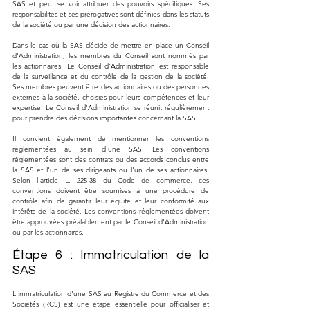
SAS et peut se voir attribuer des pouvoirs spécifiques. Ses 
responsabilités et ses prérogatives sont définies dans les statuts 
de la société ou par une décision des actionnaires.
Dans le cas où la SAS décide de mettre en place un Conseil 
d'Administration, les membres du Conseil sont nommés par 
les actionnaires. Le Conseil d'Administration est responsable 
de la surveillance et du contrôle de la gestion de la société. 
Ses membres peuvent être des actionnaires ou des personnes 
externes à la société, choisies pour leurs compétences et leur 
expertise. Le Conseil d'Administration se réunit régulièrement 
pour prendre des décisions importantes concernant la SAS.
Il convient également de mentionner les conventions 
réglementées au sein d'une SAS. Les conventions 
réglementées sont des contrats ou des accords conclus entre 
la SAS et l'un de ses dirigeants ou l'un de ses actionnaires. 
Selon l'article L. 225-38 du Code de commerce, ces 
conventions doivent être soumises à une procédure de 
contrôle afin de garantir leur équité et leur conformité aux 
intérêts de la société. Les conventions réglementées doivent 
être approuvées préalablement par le Conseil d'Administration 
ou par les actionnaires.
Étape 6 : Immatriculation de la 
SAS
L'immatriculation d'une SAS au Registre du Commerce et des 
Sociétés (RCS) est une étape essentielle pour officialiser et 