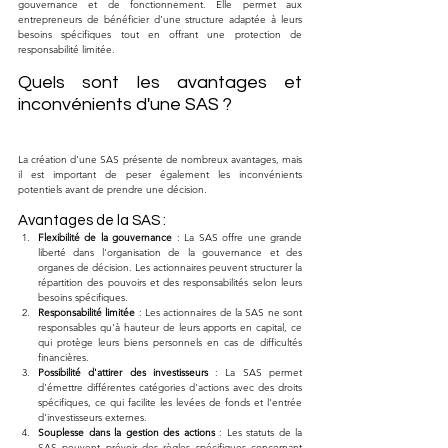
gouvernance et de fonctionnement. Elle permet aux 
entrepreneurs de bénéficier d'une structure adaptée à leurs 
besoins spécifiques tout en offrant une protection de 
responsabilité limitée.
Quels sont les avantages et 
inconvénients d'une SAS ?
La création d'une SAS présente de nombreux avantages, mais 
il est important de peser également les inconvénients 
potentiels avant de prendre une décision.
Avantages de la SAS :
Flexibilité de la gouvernance
 : La SAS offre une grande 
liberté dans l'organisation de la gouvernance et des 
organes de décision. Les actionnaires peuvent structurer la 
répartition des pouvoirs et des responsabilités selon leurs 
besoins spécifiques.
Responsabilité limitée
 : Les actionnaires de la SAS ne sont 
responsables qu'à hauteur de leurs apports en capital, ce 
qui protège leurs biens personnels en cas de difficultés 
financières.
Possibilité d'attirer des investisseurs
 : La SAS permet 
d'émettre différentes catégories d'actions avec des droits 
spécifiques, ce qui facilite les levées de fonds et l'entrée 
d'investisseurs externes.
Souplesse dans la gestion des actions
 : Les statuts de la 
SAS peuvent prévoir des règles spécifiques concernant 