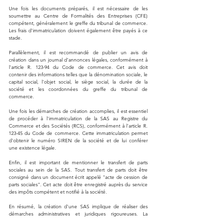
Une fois les documents préparés, il est nécessaire de les 
soumettre au Centre de Formalités des Entreprises (CFE) 
compétent, généralement le greffe du tribunal de commerce. 
Les frais d'immatriculation doivent également être payés à ce 
stade.
Parallèlement, il est recommandé de publier un avis de 
création dans un journal d'annonces légales, conformément à 
l'article R. 123-94 du Code de commerce. Cet avis doit 
contenir des informations telles que la dénomination sociale, le 
capital social, l'objet social, le siège social, la durée de la 
société et les coordonnées du greffe du tribunal de 
commerce.
Une fois les démarches de création accomplies, il est essentiel 
de procéder à l'immatriculation de la SAS au Registre du 
Commerce et des Sociétés (RCS), conformément à l'article R. 
123-45 du Code de commerce. Cette immatriculation permet 
d'obtenir le numéro SIREN de la société et de lui conférer 
une existence légale.
Enfin, il est important de mentionner le transfert de parts 
sociales au sein de la SAS. Tout transfert de parts doit être 
consigné dans un document écrit appelé "acte de cession de 
parts sociales". Cet acte doit être enregistré auprès du service 
des impôts compétent et notifié à la société.
En résumé, la création d'une SAS implique de réaliser des 
démarches administratives et juridiques rigoureuses. La 