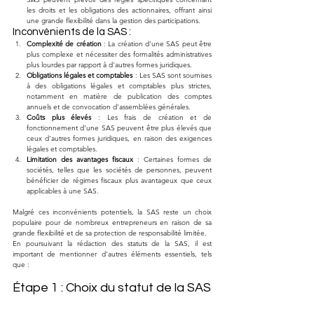
les droits et les obligations des actionnaires, offrant ainsi 
une grande flexibilité dans la gestion des participations.
Inconvénients de la SAS :
Complexité de création
 : La création d'une SAS peut être 
plus complexe et nécessiter des formalités administratives 
plus lourdes par rapport à d'autres formes juridiques.
Obligations légales et comptables
 : Les SAS sont soumises 
à des obligations légales et comptables plus strictes, 
notamment en matière de publication des comptes 
annuels et de convocation d'assemblées générales.
Coûts plus élevés
 : Les frais de création et de 
fonctionnement d'une SAS peuvent être plus élevés que 
ceux d'autres formes juridiques, en raison des exigences 
légales et comptables.
Limitation des avantages fiscaux
 : Certaines formes de 
sociétés, telles que les sociétés de personnes, peuvent 
bénéficier de régimes fiscaux plus avantageux que ceux 
applicables à une SAS.
Malgré ces inconvénients potentiels, la SAS reste un choix 
populaire pour de nombreux entrepreneurs en raison de sa 
grande flexibilité et de sa protection de responsabilité limitée.
En poursuivant la rédaction des statuts de la SAS, il est 
important de mentionner d'autres éléments essentiels, tels 
que :
Étape 1 : Choix du statut de la SAS