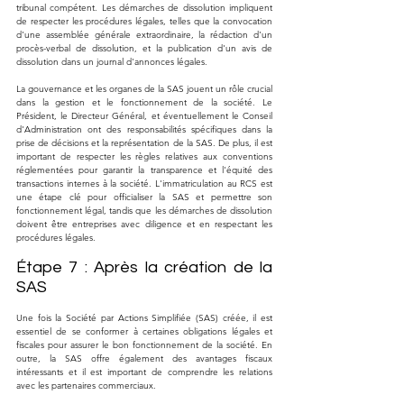
tribunal compétent. Les démarches de dissolution impliquent 
de respecter les procédures légales, telles que la convocation 
d'une assemblée générale extraordinaire, la rédaction d'un 
procès-verbal de dissolution, et la publication d'un avis de 
dissolution dans un journal d'annonces légales.
La gouvernance et les organes de la SAS jouent un rôle crucial 
dans la gestion et le fonctionnement de la société. Le 
Président, le Directeur Général, et éventuellement le Conseil 
d'Administration ont des responsabilités spécifiques dans la 
prise de décisions et la représentation de la SAS. De plus, il est 
important de respecter les règles relatives aux conventions 
réglementées pour garantir la transparence et l'équité des 
transactions internes à la société. L'immatriculation au RCS est 
une étape clé pour officialiser la SAS et permettre son 
fonctionnement légal, tandis que les démarches de dissolution 
doivent être entreprises avec diligence et en respectant les 
procédures légales.
Étape 7 : Après la création de la 
SAS
Une fois la Société par Actions Simplifiée (SAS) créée, il est 
essentiel de se conformer à certaines obligations légales et 
fiscales pour assurer le bon fonctionnement de la société. En 
outre, la SAS offre également des avantages fiscaux 
intéressants et il est important de comprendre les relations 
avec les partenaires commerciaux.