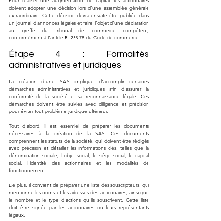
Pour réaliser une augmentation de capital, les actionnaires 
doivent adopter une décision lors d'une assemblée générale 
extraordinaire. Cette décision devra ensuite être publiée dans 
un journal d'annonces légales et faire l'objet d'une déclaration 
au greffe du tribunal de commerce compétent, 
conformément à l'article R. 225-78 du Code de commerce.
Étape 4 : Formalités 
administratives et juridiques
La création d'une SAS implique d'accomplir certaines 
démarches administratives et juridiques afin d'assurer la 
conformité de la société et sa reconnaissance légale. Ces 
démarches doivent être suivies avec diligence et précision 
pour éviter tout problème juridique ultérieur.
Tout d'abord, il est essentiel de préparer les documents 
nécessaires à la création de la SAS. Ces documents 
comprennent les statuts de la société, qui doivent être rédigés 
avec précision et détailler les informations clés, telles que la 
dénomination sociale, l'objet social, le siège social, le capital 
social, l'identité des actionnaires et les modalités de 
fonctionnement.
De plus, il convient de préparer une liste des souscripteurs, qui 
mentionne les noms et les adresses des actionnaires, ainsi que 
le nombre et le type d'actions qu'ils souscrivent. Cette liste 
doit être signée par les actionnaires ou leurs représentants 
légaux.