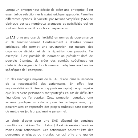
Lorsqu'un entrepreneur décide de créer une entreprise, il est 
essentiel de sélectionner le statut juridique approprié. Parmi les 
différentes options, la Société par Actions Simplifiée (SAS) se 
distingue par ses nombreux avantages et spécificités qui en 
font un choix attractif pour les entrepreneurs.
La SAS offre une grande flexibilité en termes de gouvernance 
et de fonctionnement. Contrairement à d'autres formes 
juridiques, elle permet une structuration sur mesure des 
organes de décision et de la répartition des pouvoirs. Par 
exemple, il est possible de nommer un président doté de 
pouvoirs étendus, de créer des comités spécifiques ou 
d'établir des règles de fonctionnement adaptées aux besoins 
spécifiques de l'entreprise.
Un des avantages majeurs de la SAS réside dans la limitation 
de la responsabilité des actionnaires. En effet, leur 
responsabilité est limitée aux apports en capital, ce qui signifie 
que leurs biens personnels sont protégés en cas de difficultés 
financières de l'entreprise. Cette protection constitue une 
sécurité juridique importante pour les entrepreneurs, qui 
peuvent ainsi entreprendre des projets ambitieux sans craindre 
de mettre en jeu leur patrimoine personnel.
Le choix d'opter pour une SAS dépend de certaines 
conditions et critères. Tout d'abord, il est nécessaire d'avoir au 
moins deux actionnaires. Ces actionnaires peuvent être des 
personnes physiques ou morales, ce qui offre une grande 