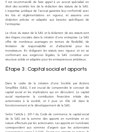
Il est recommandé de faire appel à un avocat spécialisé en 
droit des sociétés lors de la rédaction des statuts de la SAS. 
L'expertise juridique de l'avocat garantira leur conformité avec 
les lois et réglementations en vigueur, et assurera une 
rédaction précise et adaptée aux besoins spécifiques de 
l'entreprise.
Le choix du statut de la SAS et la rédaction de ses statuts sont 
des étapes cruciales dans la création d'une entreprise. La SAS 
offre de nombreux avantages en termes de flexibilité, de 
limitation de responsabilité et d'attractivité pour les 
investisseurs. En rédigeant les statuts avec rigueur et en se 
conformant aux exigences légales, la SAS constitue une 
structure solide et adaptée pour les entrepreneurs ambitieux.
Étape 3 : Capital social et apports
Dans le cadre de la création d'une Société par Actions 
Simplifiée (SAS), il est crucial de comprendre le concept de 
capital social et les implications qui en découlent. Le capital 
social représente la contribution financière initiale des 
actionnaires à la société, et il joue un rôle clé dans le 
fonctionnement et le développement de la SAS.
Selon l'article L. 231-1 du Code de commerce, le capital social 
de la SAS est la somme des apports en numéraire et en 
nature effectués par les actionnaires. Les apports en numéraire 
correspondent aux sommes d'argent que les actionnaires 
s'engagent à verser à la SAS. Quant aux apports en nature, ils 