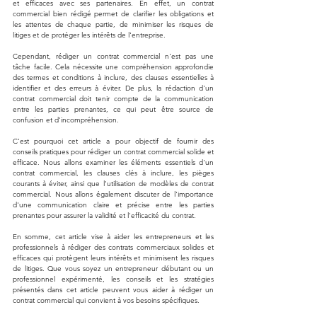
et efficaces avec ses partenaires. En effet, un contrat 
commercial bien rédigé permet de clarifier les obligations et 
les attentes de chaque partie, de minimiser les risques de 
litiges et de protéger les intérêts de l'entreprise.
Cependant, rédiger un contrat commercial n'est pas une 
tâche facile. Cela nécessite une compréhension approfondie 
des termes et conditions à inclure, des clauses essentielles à 
identifier et des erreurs à éviter. De plus, la rédaction d'un 
contrat commercial doit tenir compte de la communication 
entre les parties prenantes, ce qui peut être source de 
confusion et d'incompréhension.
C'est pourquoi cet article a pour objectif de fournir des 
conseils pratiques pour rédiger un contrat commercial solide et 
efficace. Nous allons examiner les éléments essentiels d'un 
contrat commercial, les clauses clés à inclure, les pièges 
courants à éviter, ainsi que l'utilisation de modèles de contrat 
commercial. Nous allons également discuter de l'importance 
d'une communication claire et précise entre les parties 
prenantes pour assurer la validité et l'efficacité du contrat.
En somme, cet article vise à aider les entrepreneurs et les 
professionnels à rédiger des contrats commerciaux solides et 
efficaces qui protègent leurs intérêts et minimisent les risques 
de litiges. Que vous soyez un entrepreneur débutant ou un 
professionnel expérimenté, les conseils et les stratégies 
présentés dans cet article peuvent vous aider à rédiger un 
contrat commercial qui convient à vos besoins spécifiques.