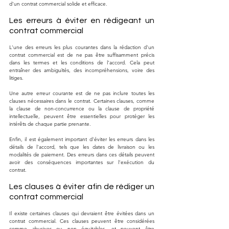
d'un contrat commercial solide et efficace.
Les erreurs à éviter en rédigeant un 
contrat commercial
L'une des erreurs les plus courantes dans la rédaction d'un 
contrat commercial est de ne pas être suffisamment précis 
dans les termes et les conditions de l'accord. Cela peut 
entraîner des ambiguïtés, des incompréhensions, voire des 
litiges.
Une autre erreur courante est de ne pas inclure toutes les 
clauses nécessaires dans le contrat. Certaines clauses, comme 
la clause de non-concurrence ou la clause de propriété 
intellectuelle, peuvent être essentielles pour protéger les 
intérêts de chaque partie prenante.
Enfin, il est également important d'éviter les erreurs dans les 
détails de l'accord, tels que les dates de livraison ou les 
modalités de paiement. Des erreurs dans ces détails peuvent 
avoir des conséquences importantes sur l'exécution du 
contrat.
Les clauses à éviter afin de rédiger un 
contrat commercial
Il existe certaines clauses qui devraient être évitées dans un 
contrat commercial. Ces clauses peuvent être considérées 
comme abusives ou non équitables, et peuvent être 