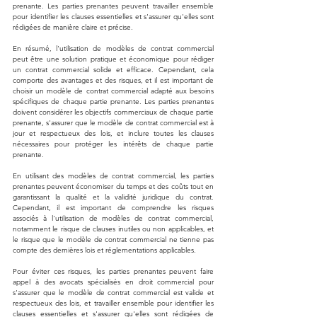
prenante. Les parties prenantes peuvent travailler ensemble 
pour identifier les clauses essentielles et s'assurer qu'elles sont 
rédigées de manière claire et précise.
En résumé, l'utilisation de modèles de contrat commercial 
peut être une solution pratique et économique pour rédiger 
un contrat commercial solide et efficace. Cependant, cela 
comporte des avantages et des risques, et il est important de 
choisir un modèle de contrat commercial adapté aux besoins 
spécifiques de chaque partie prenante. Les parties prenantes 
doivent considérer les objectifs commerciaux de chaque partie 
prenante, s'assurer que le modèle de contrat commercial est à 
jour et respectueux des lois, et inclure toutes les clauses 
nécessaires pour protéger les intérêts de chaque partie 
prenante.
En utilisant des modèles de contrat commercial, les parties 
prenantes peuvent économiser du temps et des coûts tout en 
garantissant la qualité et la validité juridique du contrat. 
Cependant, il est important de comprendre les risques 
associés à l'utilisation de modèles de contrat commercial, 
notamment le risque de clauses inutiles ou non applicables, et 
le risque que le modèle de contrat commercial ne tienne pas 
compte des dernières lois et réglementations applicables.
Pour éviter ces risques, les parties prenantes peuvent faire 
appel à des avocats spécialisés en droit commercial pour 
s'assurer que le modèle de contrat commercial est valide et 
respectueux des lois, et travailler ensemble pour identifier les 
clauses essentielles et s'assurer qu'elles sont rédigées de 