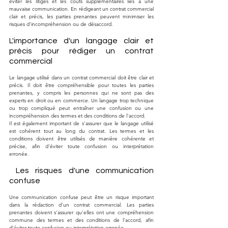
éviter les litiges et les coûts supplémentaires liés à une 
mauvaise communication. En rédigeant un contrat commercial 
clair et précis, les parties prenantes peuvent minimiser les 
risques d'incompréhension ou de désaccord.
L'importance d'un langage clair et 
précis pour rédiger un contrat 
commercial
Le langage utilisé dans un contrat commercial doit être clair et 
précis. Il doit être compréhensible pour toutes les parties 
prenantes, y compris les personnes qui ne sont pas des 
experts en droit ou en commerce. Un langage trop technique 
ou trop compliqué peut entraîner une confusion ou une 
incompréhension des termes et des conditions de l'accord.
Il est également important de s'assurer que le langage utilisé 
est cohérent tout au long du contrat. Les termes et les 
conditions doivent être utilisés de manière cohérente et 
précise, afin d'éviter toute confusion ou interprétation 
erronée.
 Les risques d'une communication 
confuse
Une communication confuse peut être un risque important 
dans la rédaction d'un contrat commercial. Les parties 
prenantes doivent s'assurer qu'elles ont une compréhension 
commune des termes et des conditions de l'accord, afin 
d'éviter toute confusion ou interprétation erronée.