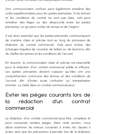
Une communication confuse peut également entraîner des 
coûts supplémentaires pour les parties prenantes. Si les termes 
et les conditions du contrat ne sont pas clairs, cela peut 
entraîner des litiges ou des désaccords entre les parties 
prenantes, ce qui peut coûter du temps et de l'argent.
Il est donc essentiel que les parties prenantes communiquent 
de manière claire et précise tout au long du processus de 
rédaction du contrat commercial. Cela peut inclure des 
échanges réguliers de courriels, de lettres ou de réunions, afin 
de clarifier les termes et les conditions de l'accord.
En résumé, la communication claire et précise est essentielle 
pour la rédaction d'un contrat commercial solide et efficace. 
Les parties prenantes doivent s'assurer qu'elles ont une 
compréhension commune des termes et des conditions de 
l'accord, afin d'éviter toute confusion ou interprétation 
erronée. La clarté dans un contrat commercial peut
Éviter les pièges courants lors de 
la rédaction d'un contrat 
commercial
La rédaction d'un contrat commercial peut être complexe et 
peut comporter certains pièges. Dans cette section, nous 
allons examiner les erreurs courantes à éviter, les clauses à 
éviter, ainsi que les précautions à prendre lors de la rédaction 