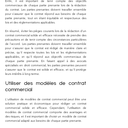
Enfin, il est important de tenir compte des objectifs 
commerciaux de chaque partie prenante lors de la rédaction 
du contrat. Les parties prenantes doivent travailler ensemble 
pour s'assurer que le contrat répond aux besoins de chaque 
partie prenante, tout en étant équitable et respectueux des 
lois et des réglementations applicables.
En résumé, éviter les pièges courants lors de la rédaction d'un 
contrat commercial solide et efficace nécessite de prendre des 
précautions et de tenir compte des circonstances particulières 
de l'accord. Les parties prenantes doivent travailler ensemble 
pour s'assurer que le contrat est rédigé de manière claire et 
précise, qu'il respecte toutes les lois et les réglementations 
applicables, et qu'il répond aux objectifs commerciaux de 
chaque partie prenante. En faisant appel à des avocats 
spécialisés en droit commercial, les parties prenantes peuvent 
s'assurer que le contrat est solide et efficace, et qu'il protège 
leurs intérêts à long terme.
Utiliser des modèles de contrat 
commercial
L'utilisation de modèles de contrat commercial peut être une 
solution pratique et économique pour rédiger un contrat 
commercial solide et efficace. Cependant, l'utilisation de 
modèles de contrat commercial comporte des avantages et 
des risques, et il est important de choisir un modèle de contrat 
commercial adapté aux besoins de chaque partie prenante.