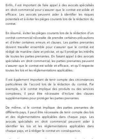
Enfin, il est important de faire appel à des avocats spécialisés 
en droit commercial pour s'assurer que le contrat est solide et 
efficace. Les avocats peuvent aider à identifier les risques 
potentiels et à éviter les pièges courants lors de la rédaction du 
contrat.
En résumé, éviter les pièges courants lors de la rédaction d'un 
contrat commercial nécessite de prendre certaines précautions 
et d'éviter certaines erreurs et clauses. Les parties prenantes 
doivent travailler ensemble pour s'assurer que le contrat est 
rédigé de manière claire et précise, et qu'il protège les intérêts 
de toutes les parties prenantes. En faisant appel à des avocats 
spécialisés en droit commercial, les parties prenantes peuvent 
s'assurer que le contrat est solide et efficace, et qu'il respecte 
toutes les lois et les réglementations applicables.
Il est également important de tenir compte des circonstances 
particulières de l'accord lors de la rédaction du contrat. Par 
exemple, si le contrat implique des produits ou des services 
complexes, il peut être nécessaire d'inclure des clauses 
supplémentaires pour protéger les parties prenantes.
De même, si le contrat implique des parties prenantes de 
différents pays, il peut être nécessaire de tenir compte des lois 
et des réglementations applicables dans chaque pays. Les 
avocats spécialisés en droit commercial peuvent aider à 
identifier les lois et les réglementations applicables dans 
chaque pays, et à rédiger le contrat en conséquence.