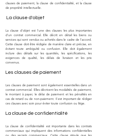
clauses de paiement, la clause de confidentialité, et la clause 
de propriété intellectuelle.
 La clause d'objet
La clause d'objet est l'une des clauses les plus importantes 
d'un contrat commercial. Elle décrit en détail les biens ou 
services qui sont vendus ou achetés dans le cadre de l'accord. 
Cette clause doit être rédigée de manière claire et précise, en 
évitant toute ambiguïté ou confusion. Elle doit également 
inclure des détails sur les quantités, les spécifications, les 
exigences de qualité, les délais de livraison et les prix 
convenus.
Les clauses de paiement
Les clauses de paiement sont également essentielles dans un 
contrat commercial. Elles décrivent les modalités de paiement, 
le montant à payer, le délai de paiement et les pénalités en 
cas de retard ou de non-paiement. Il est important de rédiger 
ces clauses avec soin pour éviter toute confusion ou litige.
La clause de confidentialité
La clause de confidentialité est importante dans les contrats 
commerciaux qui impliquent des informations confidentielles 
ou des secrets commerciaux. Cette clause stipule que les 