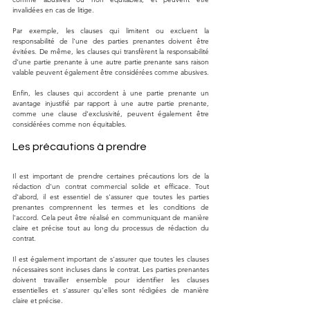
invalidées en cas de litige.
Par exemple, les clauses qui limitent ou excluent la 
responsabilité de l'une des parties prenantes doivent être 
évitées. De même, les clauses qui transfèrent la responsabilité 
d'une partie prenante à une autre partie prenante sans raison 
valable peuvent également être considérées comme abusives.
Enfin, les clauses qui accordent à une partie prenante un 
avantage injustifié par rapport à une autre partie prenante, 
comme une clause d'exclusivité, peuvent également être 
considérées comme non équitables.
Les précautions à prendre
Il est important de prendre certaines précautions lors de la 
rédaction d'un contrat commercial solide et efficace. Tout 
d'abord, il est essentiel de s'assurer que toutes les parties 
prenantes comprennent les termes et les conditions de 
l'accord. Cela peut être réalisé en communiquant de manière 
claire et précise tout au long du processus de rédaction du 
contrat.
Il est également important de s'assurer que toutes les clauses 
nécessaires sont incluses dans le contrat. Les parties prenantes 
doivent travailler ensemble pour identifier les clauses 
essentielles et s'assurer qu'elles sont rédigées de manière 
claire et précise.