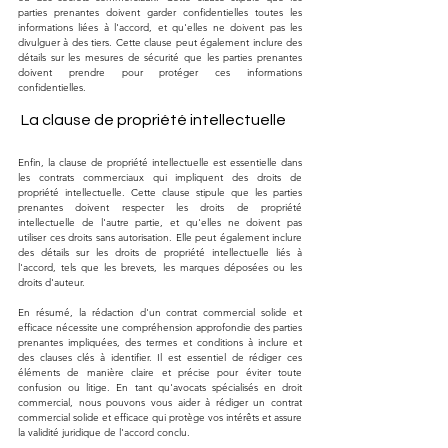
parties prenantes doivent garder confidentielles toutes les 
informations liées à l'accord, et qu'elles ne doivent pas les 
divulguer à des tiers. Cette clause peut également inclure des 
détails sur les mesures de sécurité que les parties prenantes 
doivent prendre pour protéger ces informations 
confidentielles.
 La clause de propriété intellectuelle
Enfin, la clause de propriété intellectuelle est essentielle dans 
les contrats commerciaux qui impliquent des droits de 
propriété intellectuelle. Cette clause stipule que les parties 
prenantes doivent respecter les droits de propriété 
intellectuelle de l'autre partie, et qu'elles ne doivent pas 
utiliser ces droits sans autorisation. Elle peut également inclure 
des détails sur les droits de propriété intellectuelle liés à 
l'accord, tels que les brevets, les marques déposées ou les 
droits d'auteur.
En résumé, la rédaction d'un contrat commercial solide et 
efficace nécessite une compréhension approfondie des parties 
prenantes impliquées, des termes et conditions à inclure et 
des clauses clés à identifier. Il est essentiel de rédiger ces 
éléments de manière claire et précise pour éviter toute 
confusion ou litige. En tant qu'avocats spécialisés en droit 
commercial, nous pouvons vous aider à rédiger un contrat 
commercial solide et efficace qui protège vos intérêts et assure 
la validité juridique de l'accord conclu.