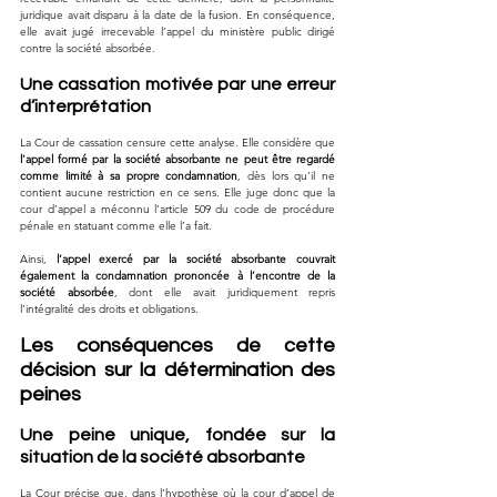
juridique avait disparu à la date de la fusion. En conséquence, 
elle avait jugé irrecevable l’appel du ministère public dirigé 
contre la société absorbée.
Une cassation motivée par une erreur 
d’interprétation
La Cour de cassation censure cette analyse. Elle considère que 
l’appel formé par la société absorbante ne peut être regardé 
comme limité à sa propre condamnation
, dès lors qu’il ne 
contient aucune restriction en ce sens. Elle juge donc que la 
cour d’appel a méconnu l’article 509 du code de procédure 
pénale en statuant comme elle l’a fait.
Ainsi, 
l’appel exercé par la société absorbante couvrait 
également la condamnation prononcée à l’encontre de la 
société absorbée
, dont elle avait juridiquement repris 
l’intégralité des droits et obligations.
Les conséquences de cette 
décision sur la détermination des 
peines
Une peine unique, fondée sur la 
situation de la société absorbante
La Cour précise que, dans l’hypothèse où la cour d’appel de 