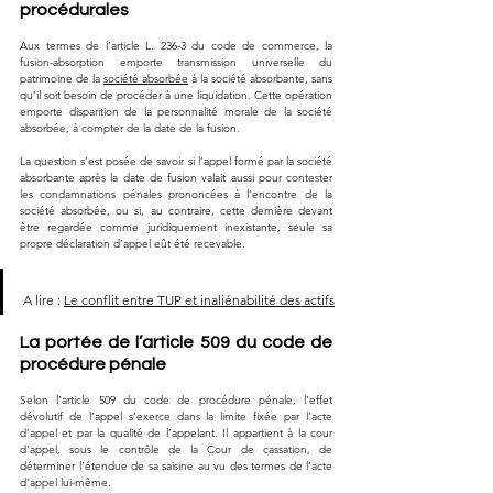
procédurales
Aux termes de l’article L. 236-3 du code de commerce, la 
fusion-absorption emporte transmission universelle du 
patrimoine de la 
société absorbée
 à la société absorbante, sans 
qu’il soit besoin de procéder à une liquidation. Cette opération 
emporte disparition de la personnalité morale de la société 
absorbée, à compter de la date de la fusion.
La question s’est posée de savoir si l’appel formé par la société 
absorbante après la date de fusion valait aussi pour contester 
les condamnations pénales prononcées à l’encontre de la 
société absorbée, ou si, au contraire, cette dernière devant 
être regardée comme juridiquement inexistante, seule sa 
propre déclaration d’appel eût été recevable.
A lire : 
Le conflit entre TUP et inaliénabilité des actifs
La portée de l’article 509 du code de 
procédure pénale
Selon l’article 509 du code de procédure pénale, l’effet 
dévolutif de l’appel s’exerce dans la limite fixée par l’acte 
d’appel et par la qualité de l’appelant. Il appartient à la cour 
d’appel, sous le contrôle de la Cour de cassation, de 
déterminer l’étendue de sa saisine au vu des termes de l’acte 
d’appel lui-même.