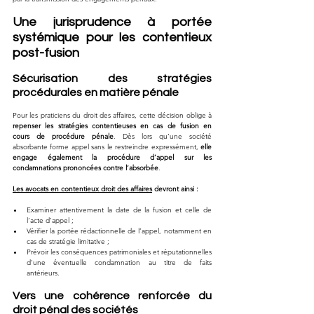
Une jurisprudence à portée 
systémique pour les contentieux 
post-fusion
Sécurisation des stratégies 
procédurales en matière pénale
Pour les praticiens du droit des affaires, cette décision oblige à 
repenser les stratégies contentieuses en cas de fusion en 
cours de procédure pénale
. Dès lors qu’une société 
absorbante forme appel sans le restreindre expressément, 
elle 
engage également la procédure d’appel sur les 
condamnations prononcées contre l’absorbée
.
Les avocats en contentieux droit des affaires
 devront ainsi :
Examiner attentivement la date de la fusion et celle de 
l’acte d’appel ;
Vérifier la portée rédactionnelle de l’appel, notamment en 
cas de stratégie limitative ;
Prévoir les conséquences patrimoniales et réputationnelles 
d’une éventuelle condamnation au titre de faits 
antérieurs.
Vers une cohérence renforcée du 
droit pénal des sociétés