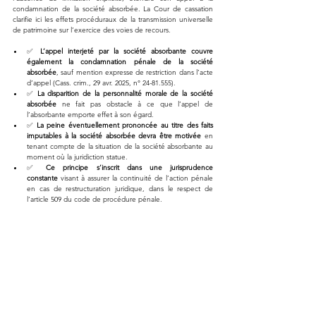
condamnation de la société absorbée. La Cour de cassation 
clarifie ici les effets procéduraux de la transmission universelle 
de patrimoine sur l’exercice des voies de recours.
✅ 
L’appel interjeté par la société absorbante couvre 
également la condamnation pénale de la société 
absorbée
, sauf mention expresse de restriction dans l’acte 
d’appel (Cass. crim., 29 avr. 2025, n° 24-81.555).
✅ 
La disparition de la personnalité morale de la société 
absorbée
 ne fait pas obstacle à ce que l’appel de 
l’absorbante emporte effet à son égard.
✅ 
La peine éventuellement prononcée au titre des faits 
imputables à la société absorbée devra être motivée
 en 
tenant compte de la situation de la société absorbante au 
moment où la juridiction statue.
✅ 
Ce principe s’inscrit dans une jurisprudence 
constante
 visant à assurer la continuité de l’action pénale 
en cas de restructuration juridique, dans le respect de 
l’article 509 du code de procédure pénale.