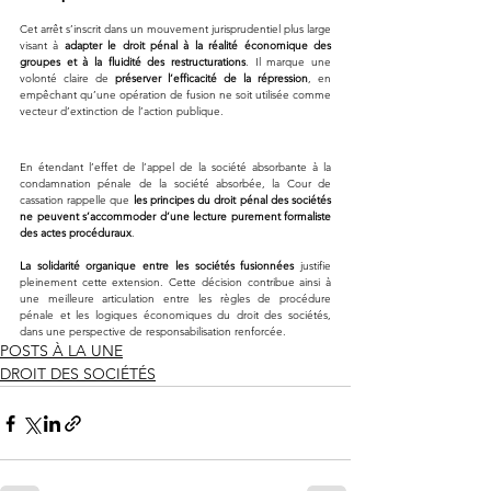
Cet arrêt s’inscrit dans un mouvement jurisprudentiel plus large 
visant à 
adapter le droit pénal à la réalité économique des 
groupes et à la fluidité des restructurations
. Il marque une 
volonté claire de 
préserver l’efficacité de la répression
, en 
empêchant qu’une opération de fusion ne soit utilisée comme 
vecteur d’extinction de l’action publique.
En étendant l’effet de l’appel de la société absorbante à la 
condamnation pénale de la société absorbée, la Cour de 
cassation rappelle que 
les principes du droit pénal des sociétés 
ne peuvent s’accommoder d’une lecture purement formaliste 
des actes procéduraux
.
La solidarité organique entre les sociétés fusionnées
 justifie 
pleinement cette extension. Cette décision contribue ainsi à 
une meilleure articulation entre les règles de procédure 
pénale et les logiques économiques du droit des sociétés, 
dans une perspective de responsabilisation renforcée.
POSTS À LA UNE
DROIT DES SOCIÉTÉS