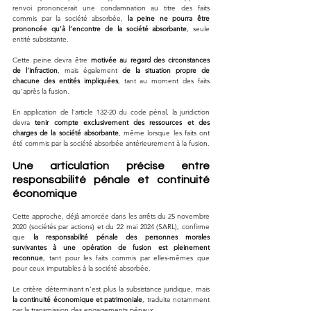
renvoi prononcerait une condamnation au titre des faits 
commis par la société absorbée, 
la peine ne pourra être 
prononcée qu’à l’encontre de la société absorbante
, seule 
entité subsistante.
Cette peine devra être 
motivée au regard des circonstances 
de l’infraction
, mais également 
de la situation propre de 
chacune des entités impliquées
, tant au moment des faits 
qu’après la fusion.
En application de l’article 132-20 du code pénal, la juridiction 
devra 
tenir compte exclusivement des ressources et des 
charges de la société absorbante
, même lorsque les faits ont 
été commis par la société absorbée antérieurement à la fusion.
Une articulation précise entre 
responsabilité pénale et continuité 
économique
Cette approche, déjà amorcée dans les arrêts du 25 novembre 
2020 (sociétés par actions) et du 22 mai 2024 (SARL), confirme 
que 
la responsabilité pénale des personnes morales 
survivantes à une opération de fusion est pleinement 
reconnue
, tant pour les faits commis par elles-mêmes que 
pour ceux imputables à la société absorbée.
Le critère déterminant n’est plus la subsistance juridique, mais 
la continuité économique et patrimoniale
, traduite notamment 
par la transmission des engagements pénaux.