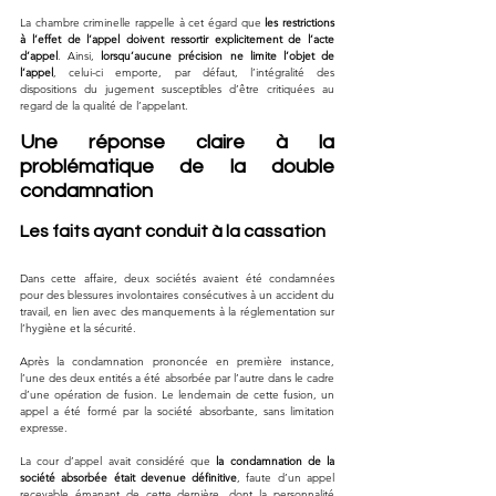
La chambre criminelle rappelle à cet égard que 
les restrictions 
à l’effet de l’appel doivent ressortir explicitement de l’acte 
d’appel
. Ainsi, 
lorsqu’aucune précision ne limite l’objet de 
l’appel
, celui-ci emporte, par défaut, l’intégralité des 
dispositions du jugement susceptibles d’être critiquées au 
regard de la qualité de l’appelant.
Une réponse claire à la 
problématique de la double 
condamnation
Les faits ayant conduit à la cassation
Dans cette affaire, deux sociétés avaient été condamnées 
pour des blessures involontaires consécutives à un accident du 
travail, en lien avec des manquements à la réglementation sur 
l’hygiène et la sécurité. 
Après la condamnation prononcée en première instance, 
l’une des deux entités a été absorbée par l’autre dans le cadre 
d’une opération de fusion. Le lendemain de cette fusion, un 
appel a été formé par la société absorbante, sans limitation 
expresse.
La cour d’appel avait considéré que 
la condamnation de la 
société absorbée était devenue définitive
, faute d’un appel 
recevable émanant de cette dernière, dont la personnalité 