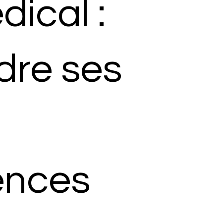
dical :
re ses
ences