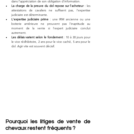
dans l'appréciation de son obligation d'information.
La charge de la preuve du dol repose sur l'acheteur
 : les 
attestations de cavaliers ne suffisent pas, l'expertise 
judiciaire est déterminante.
L'expertise judiciaire prime
 : une IRM ancienne ou une 
boiterie antérieure ne prouvent pas l'inaptitude au 
moment de la vente si l'expert judiciaire conclut 
autrement.
Les délais varient selon le fondement
 : 10 à 30 jours pour 
le vice rédhibitoire, 2 ans pour le vice caché, 5 ans pour le 
dol. Agir vite est souvent décisif.
Pourquoi les litiges de vente de 
chevaux restent fréquents ?