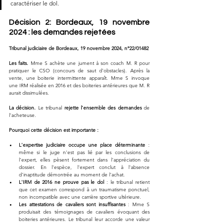
caractériser le dol.
Décision 2: Bordeaux, 19 novembre 
2024 : les demandes rejetées
Tribunal judiciaire de Bordeaux, 19 novembre 2024, n°22/01482
Les faits.
 Mme S achète une jument à son coach M. R pour 
pratiquer le CSO (concours de saut d'obstacles). Après la 
vente, une boiterie intermittente apparaît. Mme S invoque 
une IRM réalisée en 2016 et des boiteries antérieures que M. R 
aurait dissimulées.
La décision.
 Le tribunal 
rejette l'ensemble des demandes
 de 
l'acheteuse.
Pourquoi cette décision est importante :
L'expertise judiciaire occupe une place déterminante
 : 
même si le juge n'est pas lié par les conclusions de 
l'expert, elles pèsent fortement dans l'appréciation du 
dossier. En l'espèce, l'expert conclut à l'absence 
d'inaptitude démontrée au moment de l'achat.
L'IRM de 2016 ne prouve pas le dol
 : le tribunal retient 
que cet examen correspond à un traumatisme ponctuel, 
non incompatible avec une carrière sportive ultérieure.
Les attestations de cavaliers sont insuffisantes
 : Mme S 
produisait des témoignages de cavaliers évoquant des 
boiteries antérieures. Le tribunal leur accorde une valeur 