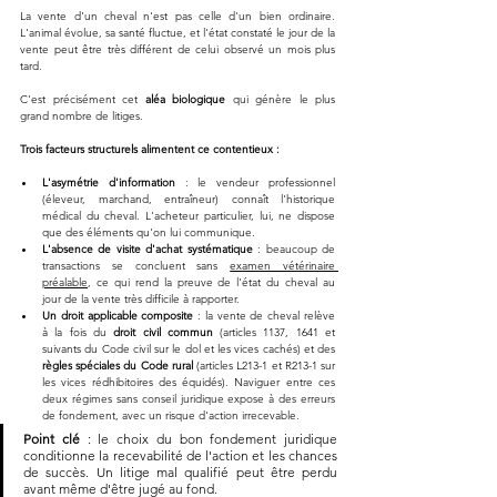
La vente d'un cheval n'est pas celle d'un bien ordinaire. 
L'animal évolue, sa santé fluctue, et l'état constaté le jour de la 
vente peut être très différent de celui observé un mois plus 
tard. 
C'est précisément cet 
aléa biologique
 qui génère le plus 
grand nombre de litiges.
Trois facteurs structurels alimentent ce contentieux :
L'asymétrie d'information
 : le vendeur professionnel 
(éleveur, marchand, entraîneur) connaît l'historique 
médical du cheval. L'acheteur particulier, lui, ne dispose 
que des éléments qu'on lui communique.
L'absence de visite d'achat systématique
 : beaucoup de 
transactions se concluent sans 
examen vétérinaire 
préalable
, ce qui rend la preuve de l'état du cheval au 
jour de la vente très difficile à rapporter.
Un droit applicable composite
 : la vente de cheval relève 
à la fois du 
droit civil commun
 (articles 1137, 1641 et 
suivants du Code civil sur le dol et les vices cachés) et des 
règles spéciales du Code rural
 (articles L213-1 et R213-1 sur 
les vices rédhibitoires des équidés). Naviguer entre ces 
deux régimes sans conseil juridique expose à des erreurs 
de fondement, avec un risque d'action irrecevable.
Point clé
 : le choix du bon fondement juridique 
conditionne la recevabilité de l'action et les chances 
de succès. Un litige mal qualifié peut être perdu 
avant même d'être jugé au fond.