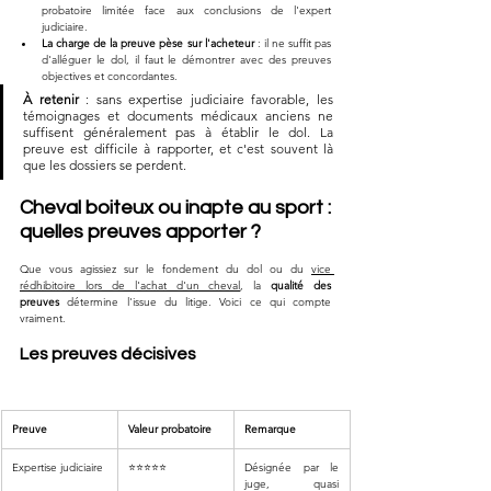
probatoire limitée face aux conclusions de l'expert 
judiciaire.
La charge de la preuve pèse sur l'acheteur
 : il ne suffit pas 
d'alléguer le dol, il faut le démontrer avec des preuves 
objectives et concordantes.
À retenir
 : sans expertise judiciaire favorable, les 
témoignages et documents médicaux anciens ne 
suffisent généralement pas à établir le dol. La 
preuve est difficile à rapporter, et c'est souvent là 
que les dossiers se perdent.
Cheval boiteux ou inapte au sport : 
quelles preuves apporter ?
Que vous agissiez sur le fondement du dol ou du 
vice 
rédhibitoire lors de l'achat d'un cheval
, la 
qualité des 
preuves
 détermine l'issue du litige. Voici ce qui compte 
vraiment.
Les preuves décisives
Preuve
Valeur probatoire
Remarque
Expertise judiciaire
⭐⭐⭐⭐⭐
Désignée par le 
juge, quasi 