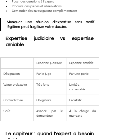
Poser des questions à l'expert
Produire des pièces et observations
Demander des investigations complémentaires
Manquer une réunion d'expertise sans motif 
légitime peut fragiliser votre dossier.
Expertise judiciaire vs expertise 
amiable
Expertise judiciaire
Expertise amiable
Désignation
Par le juge
Par une partie
Valeur probatoire
Très forte
Limitée, 
contestable
Contradictoire
Obligatoire
Facultatif
Coût
Avancé par le 
À la charge du 
demandeur
mandant
Le sapiteur : quand l'expert a besoin 