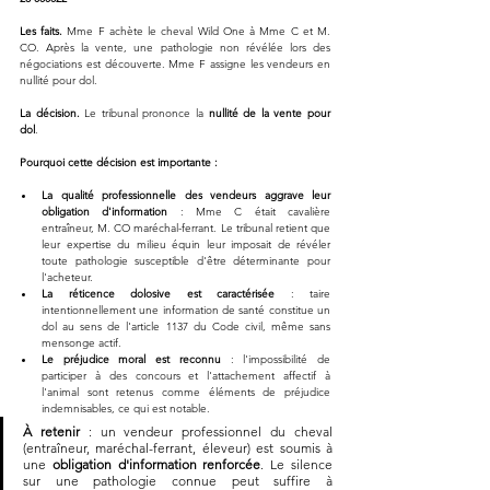
Les faits.
 Mme F achète le cheval Wild One à Mme C et M. 
CO. Après la vente, une pathologie non révélée lors des 
négociations est découverte. Mme F assigne les vendeurs en 
nullité pour dol.
La décision.
 Le tribunal prononce la 
nullité de la vente pour 
dol
.
Pourquoi cette décision est importante :
La qualité professionnelle des vendeurs aggrave leur 
obligation d'information
 : Mme C était cavalière 
entraîneur, M. CO maréchal-ferrant. Le tribunal retient que 
leur expertise du milieu équin leur imposait de révéler 
toute pathologie susceptible d'être déterminante pour 
l'acheteur.
La réticence dolosive est caractérisée
 : taire 
intentionnellement une information de santé constitue un 
dol au sens de l'article 1137 du Code civil, même sans 
mensonge actif.
Le préjudice moral est reconnu
 : l'impossibilité de 
participer à des concours et l'attachement affectif à 
l'animal sont retenus comme éléments de préjudice 
indemnisables, ce qui est notable.
À retenir
 : un vendeur professionnel du cheval 
(entraîneur, maréchal-ferrant, éleveur) est soumis à 
une 
obligation d'information renforcée
. Le silence 
sur une pathologie connue peut suffire à 