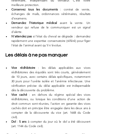
vétérinaire, indépendant du vendeur. C'est votre 
meilleure protection.
Conservez tous les documents
 : contrat de vente, 
échanges de mails, ordonnances vétérinaires, résultats 
d'examens.
Demandez l'historique médical
 avant la vente. Un 
vendeur qui refuse de le communiquer est un signal 
d'alerte.
N'attendez pas
 si l'état du cheval se dégrade : demandez 
rapidement une expertise conservatoire (référé) pour figer 
l'état de l'animal avant qu'il n'évolue.
Les délais à ne pas manquer
Vice rédhibitoire
 : les délais applicables aux vices 
rédhibitoires des équidés sont très courts, généralement 
de 10 jours, avec certains délais spécifiques, notamment 
30 jours pour l'uvéite isolée et l'anémie infectieuse. Une 
vérification précise du délai applicable est indispensable 
dès la découverte du problème.
Vice caché
 : en dehors du régime spécial des vices 
rédhibitoires, ou lorsque les conditions d'une action de 
droit commun sont réunies, l'action en garantie des vices 
cachés doit en principe être engagée dans les deux ans à 
compter de la découverte du vice (art. 1648 du Code 
civil).
Dol
 : 
5 ans
 à compter du jour où le dol a été découvert 
(art. 1144 du Code civil).