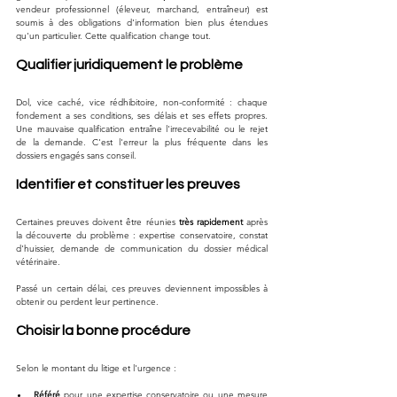
vendeur professionnel (éleveur, marchand, entraîneur) est 
soumis à des obligations d'information bien plus étendues 
qu'un particulier. Cette qualification change tout.
Qualifier juridiquement le problème
Dol, vice caché, vice rédhibitoire, non-conformité : chaque 
fondement a ses conditions, ses délais et ses effets propres. 
Une mauvaise qualification entraîne l'irrecevabilité ou le rejet 
de la demande. C'est l'erreur la plus fréquente dans les 
dossiers engagés sans conseil.
Identifier et constituer les preuves
Certaines preuves doivent être réunies 
très rapidement
 après 
la découverte du problème : expertise conservatoire, constat 
d'huissier, demande de communication du dossier médical 
vétérinaire. 
Passé un certain délai, ces preuves deviennent impossibles à 
obtenir ou perdent leur pertinence.
Choisir la bonne procédure
Selon le montant du litige et l'urgence :
Référé
 pour une expertise conservatoire ou une mesure 