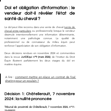
Dol et obligation d'information : le 
vendeur doit-il révéler l'état de 
santé du cheval ?
Le dol peut être reconnu dans une vente de cheval (
vente de 
cheval entre particuliers
 ou professionnels) lorsque le vendeur 
dissimule intentionnellement une information déterminante, 
notamment une pathologie connue. La qualité de 
professionnel ou de connaisseur du milieu équin peut 
renforcer l'appréciation de son obligation d'information.
Deux décisions rendues en novembre 2024 et commentées 
dans la revue 
JurIDEqui n°9 (mars 2026)
 de l'Institut du Droit 
Équin illustrent parfaitement les deux visages du dol en 
matière équine.
A lire : 
comment mettre en place un contrat de foal 
sharing pour un poulain ?
Décision 1: Châtellerault, 7 novembre 
2024 : la nullité prononcée
Tribunal de proximité de Châtellerault, 7 novembre 2024, n°11-
23-000022