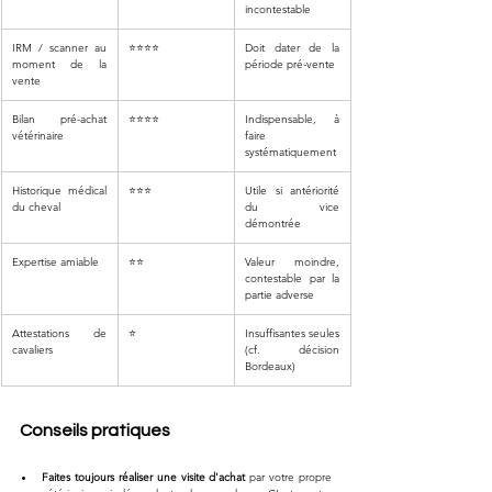
incontestable
IRM / scanner au 
⭐⭐⭐⭐
Doit dater de la 
moment de la 
période pré-vente
vente
Bilan pré-achat 
⭐⭐⭐⭐
Indispensable, à 
vétérinaire
faire 
systématiquement
Historique médical 
⭐⭐⭐
Utile si antériorité 
du cheval
du vice 
démontrée
Expertise amiable
⭐⭐
Valeur moindre, 
contestable par la 
partie adverse
Attestations de 
⭐
Insuffisantes seules 
cavaliers
(cf. décision 
Bordeaux)
Conseils pratiques
Faites toujours réaliser une visite d'achat
 par votre propre 