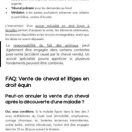
urgente
Tribunal judiciaire
 pour les demandes au fond
Médiation
 si les parties souhaitent préserver une relation 
(coach/élève, voisins d'écurie)
L'intervention d'un 
avocat spécialisé en droit équin à 
Versailles
 permet d'analyser la vente, les éléments vétérinaires, 
les preuves disponibles et les recours envisageables, avant que 
les délais ne soient dépassés.
La 
responsabilité du fait des animaux
 peut 
également être engagée dans certains contextes 
post-vente (accident causé par le cheval vendu). Un 
avocat spécialisé pourra apprécier si plusieurs 
fondements peuvent être combinés.
FAQ: Vente de cheval et litiges en 
droit équin
Peut-on annuler la vente d'un cheval 
après la découverte d'une maladie ?
Oui, sous conditions.
 Si la maladie figure dans la liste des 7 
vices rédhibitoires du Code rural (immobilité, emphysème, 
cornage chronique, tic, boiteries anciennes intermittentes, 
uvéite isolée, anémie infectieuse), l'action doit être engagée 
dans les 10 ou 30 jours suivant la livraison. 