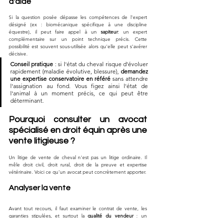
d'aide
Si la question posée dépasse les compétences de l'expert 
désigné (ex : biomécanique spécifique à une discipline 
équestre), il peut faire appel à un 
sapiteur
: un expert 
complémentaire sur un point technique précis. Cette 
possibilité est souvent sous-utilisée alors qu'elle peut s'avérer 
décisive.
Conseil pratique
 : si l'état du cheval risque d'évoluer 
rapidement (maladie évolutive, blessure), 
demandez 
une expertise conservatoire en référé
 sans attendre 
l'assignation au fond. Vous figez ainsi l'état de 
l'animal à un moment précis, ce qui peut être 
déterminant.
Pourquoi consulter un avocat 
spécialisé en droit équin après une 
vente litigieuse ?
Un litige de vente de cheval n'est pas un litige ordinaire. Il 
mêle droit civil, droit rural, droit de la preuve et expertise 
vétérinaire. Voici ce qu'un avocat peut concrètement apporter.
Analyser la vente
Avant tout recours, il faut examiner le contrat de vente, les 
garanties stipulées, et surtout la 
qualité du vendeur
 : un 