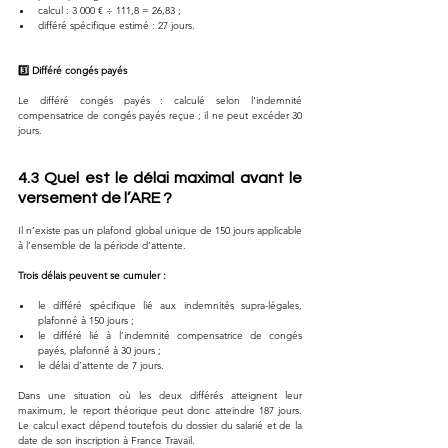
calcul : 3 000 € ÷ 111,8 = 26,83 ;
différé spécifique estimé : 27 jours.
3️⃣ Différé congés payés
Le différé congés payés : calculé selon l'indemnité 
compensatrice de congés payés reçue ; il ne peut excéder 30 
jours.
4.3 Quel est le délai maximal avant le 
versement de l’ARE ?
Il n’existe pas un plafond global unique de 150 jours applicable 
à l’ensemble de la période d’attente.
Trois délais peuvent se cumuler :
le différé spécifique lié aux indemnités supra-légales, 
plafonné à 150 jours ;
le différé lié à l’indemnité compensatrice de congés 
payés, plafonné à 30 jours ;
le délai d’attente de 7 jours.
Dans une situation où les deux différés atteignent leur 
maximum, le report théorique peut donc atteindre 187 jours. 
Le calcul exact dépend toutefois du dossier du salarié et de la 
date de son inscription à France Travail.