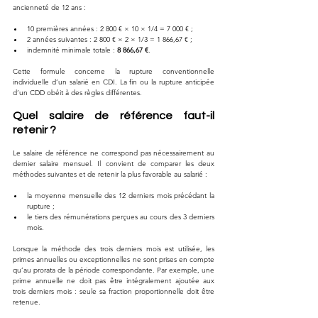
ancienneté de 12 ans :
10 premières années : 2 800 € × 10 × 1/4 = 7 000 € ;
2 années suivantes : 2 800 € × 2 × 1/3 = 1 866,67 € ;
indemnité minimale totale : 
8 866,67 €
.
Cette formule concerne la rupture conventionnelle 
individuelle d’un salarié en CDI. La fin ou la rupture anticipée 
d’un CDD obéit à des règles différentes.
Quel salaire de référence faut-il 
retenir ?
Le salaire de référence ne correspond pas nécessairement au 
dernier salaire mensuel. Il convient de comparer les deux 
méthodes suivantes et de retenir la plus favorable au salarié :
la moyenne mensuelle des 12 derniers mois précédant la 
rupture ;
le tiers des rémunérations perçues au cours des 3 derniers 
mois.
Lorsque la méthode des trois derniers mois est utilisée, les 
primes annuelles ou exceptionnelles ne sont prises en compte 
qu’au prorata de la période correspondante. Par exemple, une 
prime annuelle ne doit pas être intégralement ajoutée aux 
trois derniers mois : seule sa fraction proportionnelle doit être 
retenue.