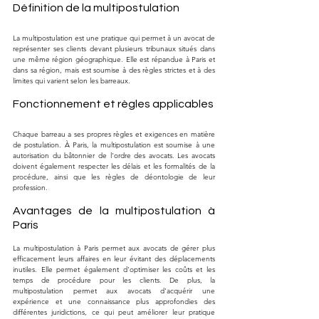
Définition de la multipostulation
La multipostulation est une pratique qui permet à un avocat de 
représenter ses clients devant plusieurs tribunaux situés dans 
une même région géographique. Elle est répandue à Paris et 
dans sa région, mais est soumise à des règles strictes et à des 
limites qui varient selon les barreaux.
Fonctionnement et règles applicables
Chaque barreau a ses propres règles et exigences en matière 
de postulation. À Paris, la multipostulation est soumise à une 
autorisation du bâtonnier de l'ordre des avocats. Les avocats 
doivent également respecter les délais et les formalités de la 
procédure, ainsi que les règles de déontologie de leur 
profession.
Avantages de la multipostulation à 
Paris
La multipostulation à Paris permet aux avocats de gérer plus 
efficacement leurs affaires en leur évitant des déplacements 
inutiles. Elle permet également d'optimiser les coûts et les 
temps de procédure pour les clients. De plus, la 
multipostulation permet aux avocats d'acquérir une 
expérience et une connaissance plus approfondies des 
différentes juridictions, ce qui peut améliorer leur pratique 