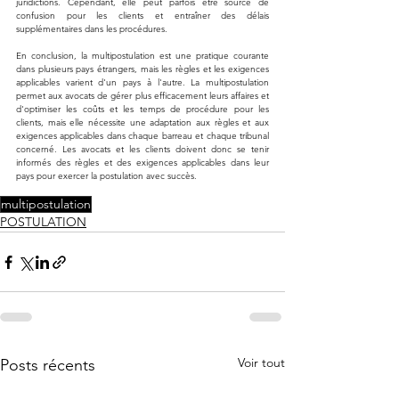
juridictions. Cependant, elle peut parfois être source de 
confusion pour les clients et entraîner des délais 
supplémentaires dans les procédures.
En conclusion, la multipostulation est une pratique courante 
dans plusieurs pays étrangers, mais les règles et les exigences 
applicables varient d'un pays à l'autre. La multipostulation 
permet aux avocats de gérer plus efficacement leurs affaires et 
d'optimiser les coûts et les temps de procédure pour les 
clients, mais elle nécessite une adaptation aux règles et aux 
exigences applicables dans chaque barreau et chaque tribunal 
concerné. Les avocats et les clients doivent donc se tenir 
informés des règles et des exigences applicables dans leur 
pays pour exercer la postulation avec succès.
multipostulation
POSTULATION
Voir tout
Posts récents