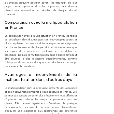
les avocats peuvent postuler devant les tribunaux de leur 
propre circonscription et de celles adjacentes, mais doivent 
obtenir une autorisation du président de chaque tribunal 
concerné.
Comparaison avec la multipostulation 
en France
En comparaison avec la multipostulation en France, les règles 
de postulation dans d'autres pays sont souvent plus strictes et 
plus complexes. Les avocats doivent respecter les exigences 
de chaque barreau et de chaque tribunal concerné, ainsi que 
les règles de compétence territoriale et de délais de 
procédure. De plus, la multipostulation dans d'autres pays peut 
être soumise à des restrictions supplémentaires, comme 
l'obligation de respecter des quotas ou des limites de temps 
pour exercer la postulation.
Avantages et inconvénients de la 
multipostulation dans d'autres pays
La multipostulation dans d'autres pays présente des avantages 
et des inconvénients similaires à ceux observés en France. Elle 
permet aux avocats de gérer plus efficacement leurs affaires et 
d'optimiser les coûts et les temps de procédure pour les 
clients. Elle permet également d'améliorer la pratique 
professionnelle des avocats en leur donnant l'opportunité 
d'acquérir une expérience plus approfondie des différentes 