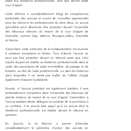
établi leur résidence professionnelle, ainsi que devant ladite 
cour d'appel.
Cette réforme a considérablement élargi les compétences 
territoriales des avocats et ouvert de nouvelles opportunités 
pour les clients et les professionnels du droit. Ainsi, un avocat 
grenoblois peut désormais être postulant devant l'ensemble 
des tribunaux relevant du ressort de la cour d'appel de 
Grenoble, comme Gap, Valence, Bourgoin-Jallieu, Grenoble 
et Vienne.
Cependant, cette extension de la multipostulation est soumise 
à certaines exceptions et limites. Tout d'abord, l'avocat ne 
peut pas être postulant devant un tribunal autre que celui 
auprès duquel est établie sa résidence professionnelle dans le 
cadre des procédures de saisie immobilière, de partage et de 
licitation, au titre de l'aide juridictionnelle, ou dans les instances 
dans lesquelles il ne serait pas maître de l'affaire chargé 
également d'assurer la plaidoirie.
Ensuite, si l'avocat postulant est également plaidant, il sera 
territorialement compétent dans l'ensemble des tribunaux de 
grande instance du ressort de sa cour d'appel. Cependant, si 
l'avocat plaidant désire déléguer la conduite de la procédure à 
un confrère, il ne pourra faire appel qu'à un avocat dont la 
résidence professionnelle est établie devant le tribunal en 
question.
En résumé, la loi Macron a permis d'étendre 
considérablement le périmètre d'action des avocats en 