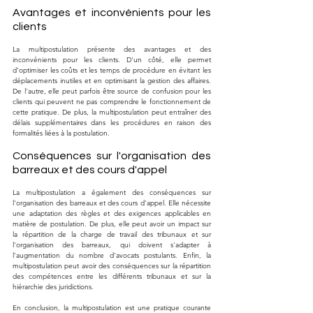
Avantages et inconvénients pour les 
clients
La multipostulation présente des avantages et des 
inconvénients pour les clients. D'un côté, elle permet 
d'optimiser les coûts et les temps de procédure en évitant les 
déplacements inutiles et en optimisant la gestion des affaires. 
De l'autre, elle peut parfois être source de confusion pour les 
clients qui peuvent ne pas comprendre le fonctionnement de 
cette pratique. De plus, la multipostulation peut entraîner des 
délais supplémentaires dans les procédures en raison des 
formalités liées à la postulation.
Conséquences sur l'organisation des 
barreaux et des cours d'appel
La multipostulation a également des conséquences sur 
l'organisation des barreaux et des cours d'appel. Elle nécessite 
une adaptation des règles et des exigences applicables en 
matière de postulation. De plus, elle peut avoir un impact sur 
la répartition de la charge de travail des tribunaux et sur 
l'organisation des barreaux, qui doivent s'adapter à 
l'augmentation du nombre d'avocats postulants. Enfin, la 
multipostulation peut avoir des conséquences sur la répartition 
des compétences entre les différents tribunaux et sur la 
hiérarchie des juridictions.
En conclusion, la multipostulation est une pratique courante 