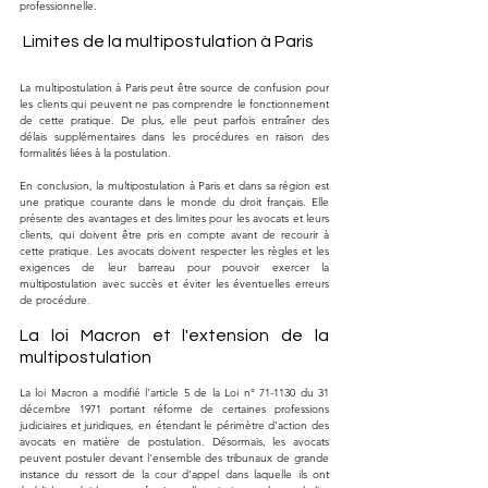
professionnelle.
 Limites de la multipostulation à Paris
La multipostulation à Paris peut être source de confusion pour 
les clients qui peuvent ne pas comprendre le fonctionnement 
de cette pratique. De plus, elle peut parfois entraîner des 
délais supplémentaires dans les procédures en raison des 
formalités liées à la postulation.
En conclusion, la multipostulation à Paris et dans sa région est 
une pratique courante dans le monde du droit français. Elle 
présente des avantages et des limites pour les avocats et leurs 
clients, qui doivent être pris en compte avant de recourir à 
cette pratique. Les avocats doivent respecter les règles et les 
exigences de leur barreau pour pouvoir exercer la 
multipostulation avec succès et éviter les éventuelles erreurs 
de procédure.
La loi Macron et l'extension de la 
multipostulation
La loi Macron a modifié l'article 5 de la Loi n° 71-1130 du 31 
décembre 1971 portant réforme de certaines professions 
judiciaires et juridiques, en étendant le périmètre d'action des 
avocats en matière de postulation. Désormais, les avocats 
peuvent postuler devant l'ensemble des tribunaux de grande 
instance du ressort de la cour d'appel dans laquelle ils ont 