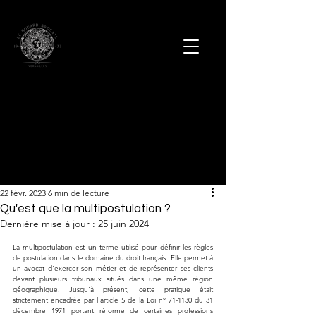
22 févr. 2023
6 min de lecture
Qu'est que la multipostulation ?
Dernière mise à jour :
25 juin 2024
La multipostulation est un terme utilisé pour définir les règles 
de postulation dans le domaine du droit français. Elle permet à 
un avocat d'exercer son métier et de représenter ses clients 
devant plusieurs tribunaux situés dans une même région 
géographique. Jusqu'à présent, cette pratique était 
strictement encadrée par l'article 5 de la Loi n° 71-1130 du 31 
décembre 1971 portant réforme de certaines professions 