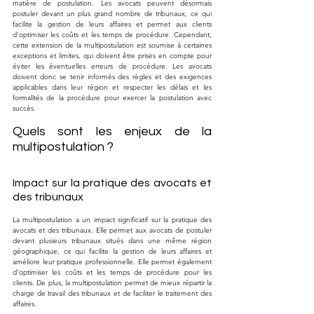
matière de postulation. Les avocats peuvent désormais 
postuler devant un plus grand nombre de tribunaux, ce qui 
facilite la gestion de leurs affaires et permet aux clients 
d'optimiser les coûts et les temps de procédure. Cependant, 
cette extension de la multipostulation est soumise à certaines 
exceptions et limites, qui doivent être prises en compte pour 
éviter les éventuelles erreurs de procédure. Les avocats 
doivent donc se tenir informés des règles et des exigences 
applicables dans leur région et respecter les délais et les 
formalités de la procédure pour exercer la postulation avec 
succès.
Quels sont les enjeux de la 
multipostulation ?
Impact sur la pratique des avocats et 
des tribunaux
La multipostulation a un impact significatif sur la pratique des 
avocats et des tribunaux. Elle permet aux avocats de postuler 
devant plusieurs tribunaux situés dans une même région 
géographique, ce qui facilite la gestion de leurs affaires et 
améliore leur pratique professionnelle. Elle permet également 
d'optimiser les coûts et les temps de procédure pour les 
clients. De plus, la multipostulation permet de mieux répartir la 
charge de travail des tribunaux et de faciliter le traitement des 
affaires.