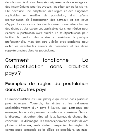
dans le monde du droit français, qui présente des avantages et 
des inconvénients pour les avocats, les tribunaux et les clients. 
Elle nécessite une adaptation des règles et des exigences 
applicables en matière de postulation, ainsi qu'une 
réorganisation de l'organisation des barreaux et des cours 
d'appel. Les avocats et les clients doivent donc être informés 
des règles et des exigences applicables dans leur région pour 
exercer la postulation avec succès. La multipostulation peut 
faciliter la gestion des affaires et améliorer la pratique 
professionnelle, mais doit être utilisée avec prudence pour 
éviter les éventuelles erreurs de procédure et les délais 
supplémentaires dans les procédures.
Comment fonctionne La 
multipostulation dans d'autres 
pays ?
Exemples de règles de postulation 
dans d'autres pays
La multipostulation est une pratique qui existe dans plusieurs 
pays étrangers. Toutefois, les règles et les exigences 
applicables varient d'un pays à l'autre. Aux États-Unis, par 
exemple, les avocats peuvent postuler dans plusieurs États et 
juridictions, mais doivent être admis au barreau de chaque État 
concerné. En Allemagne, les avocats peuvent postuler devant 
plusieurs tribunaux, mais doivent respecter les règles de 
compétence territoriale et les délais de procédure. En Italie, 