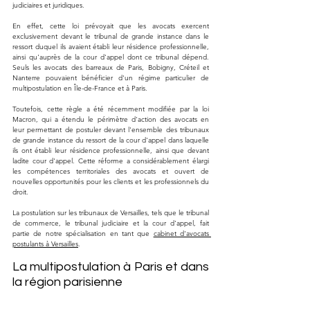
judiciaires et juridiques.
En effet, cette loi prévoyait que les avocats exercent 
exclusivement devant le tribunal de grande instance dans le 
ressort duquel ils avaient établi leur résidence professionnelle, 
ainsi qu'auprès de la cour d'appel dont ce tribunal dépend. 
Seuls les avocats des barreaux de Paris, Bobigny, Créteil et 
Nanterre pouvaient bénéficier d'un régime particulier de 
multipostulation en Île-de-France et à Paris.
Toutefois, cette règle a été récemment modifiée par la loi 
Macron, qui a étendu le périmètre d'action des avocats en 
leur permettant de postuler devant l'ensemble des tribunaux 
de grande instance du ressort de la cour d'appel dans laquelle 
ils ont établi leur résidence professionnelle, ainsi que devant 
ladite cour d'appel. Cette réforme a considérablement élargi 
les compétences territoriales des avocats et ouvert de 
nouvelles opportunités pour les clients et les professionnels du 
droit.
La postulation sur les tribunaux de Versailles, tels que le tribunal 
de commerce, le tribunal judiciaire et la cour d'appel, fait 
partie de notre spécialisation en tant que 
cabinet d'avocats 
postulants à Versailles
.
La multipostulation à Paris et dans 
la région parisienne