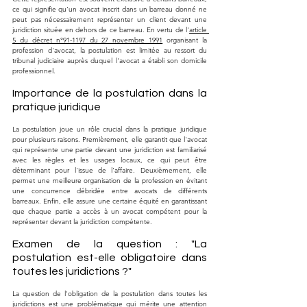
ce qui signifie qu'un avocat inscrit dans un barreau donné ne 
peut pas nécessairement représenter un client devant une 
juridiction située en dehors de ce barreau. En vertu de l'
article 
5 du décret n°91-1197 du 27 novembre 1991
 organisant la 
profession d'avocat, la postulation est limitée au ressort du 
tribunal judiciaire auprès duquel l'avocat a établi son domicile 
professionnel.
Importance de la postulation dans la 
pratique juridique
La postulation joue un rôle crucial dans la pratique juridique 
pour plusieurs raisons. Premièrement, elle garantit que l'avocat 
qui représente une partie devant une juridiction est familiarisé 
avec les règles et les usages locaux, ce qui peut être 
déterminant pour l'issue de l'affaire. Deuxièmement, elle 
permet une meilleure organisation de la profession en évitant 
une concurrence débridée entre avocats de différents 
barreaux. Enfin, elle assure une certaine équité en garantissant 
que chaque partie a accès à un avocat compétent pour la 
représenter devant la juridiction compétente.
Examen de la question : "La 
postulation est-elle obligatoire dans 
toutes les juridictions ?"
La question de l'obligation de la postulation dans toutes les 
juridictions est une problématique qui mérite une attention 