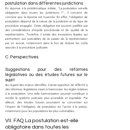
postulation dans différentes juridictions
En réponse à la problématique initiale, "La postulation est-elle 
obligatoire dans toutes les juridictions ?", il convient de 
conclure que la réponse est nuancée. En effet, l'obligation de 
postulation dépend de la nature de la juridiction et du type de 
procédure engagée. Cette obligation est souvent justifiée par 
des considérations d'équité procédurale et de qualité de la 
représentation. Toutefois, il existe des exceptions légales qui 
permettent aux justiciables de se passer de la représentation 
par un avocat, notamment dans le but de réduire les coûts 
associés à la procédure judiciaire.
C. Perspectives
Suggestions pour des réformes 
législatives ou des études futures sur le 
sujet
Au regard des enjeux identifiés, il serait opportun de réfléchir à 
des réformes législatives visant à harmoniser les règles relatives 
à la postulation. Une telle harmonisation pourrait contribuer à 
rendre le système judiciaire plus accessible et équitable. Par 
ailleurs, des études futures pourraient se concentrer sur 
l'impact de l'obligation de postulation sur l'accès à la justice, 
notamment pour les populations les plus vulnérables.
VII. FAQ La postulation est-elle 
obligatoire dans toutes les 