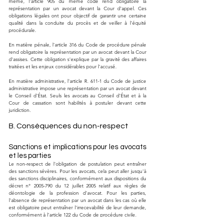
même, l'article 905 du même code rend obligatoire la 
représentation par un avocat devant la Cour d'appel. Ces 
obligations légales ont pour objectif de garantir une certaine 
qualité dans la conduite du procès et de veiller à l'équité 
procédurale.
En matière pénale, l'article 316 du Code de procédure pénale 
rend obligatoire la représentation par un avocat devant la Cour 
d'assises. Cette obligation s'explique par la gravité des affaires 
traitées et les enjeux considérables pour l'accusé.
En matière administrative, l'article R. 611-1 du Code de justice 
administrative impose une représentation par un avocat devant 
le Conseil d'État. Seuls les avocats au Conseil d'État et à la 
Cour de cassation sont habilités à postuler devant cette 
juridiction.
B. Conséquences du non-respect
Sanctions et implications pour les avocats 
et les parties
Le non-respect de l'obligation de postulation peut entraîner 
des sanctions sévères. Pour les avocats, cela peut aller jusqu'à 
des sanctions disciplinaires, conformément aux dispositions du 
décret n° 2005-790 du 12 juillet 2005 relatif aux règles de 
déontologie de la profession d'avocat. Pour les parties, 
l'absence de représentation par un avocat dans les cas où elle 
est obligatoire peut entraîner l'irrecevabilité de leur demande, 
conformément à l'article 122 du Code de procédure civile.