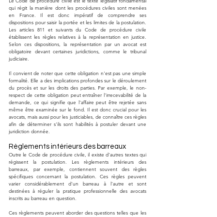
Le Code de procédure civile est le texte législatif fondamental 
qui régit la manière dont les procédures civiles sont menées 
en France. Il est donc impératif de comprendre ses 
dispositions pour saisir la portée et les limites de la postulation. 
Les articles 811 et suivants du Code de procédure civile 
établissent les règles relatives à la représentation en justice. 
Selon ces dispositions, la représentation par un avocat est 
obligatoire devant certaines juridictions, comme le tribunal 
judiciaire.
Il convient de noter que cette obligation n'est pas une simple 
formalité. Elle a des implications profondes sur le déroulement 
du procès et sur les droits des parties. Par exemple, le non-
respect de cette obligation peut entraîner l'irrecevabilité de la 
demande, ce qui signifie que l'affaire peut être rejetée sans 
même être examinée sur le fond. Il est donc crucial pour les 
avocats, mais aussi pour les justiciables, de connaître ces règles 
afin de déterminer s'ils sont habilités à postuler devant une 
juridiction donnée.
Règlements intérieurs des barreaux
Outre le Code de procédure civile, il existe d'autres textes qui 
régissent la postulation. Les règlements intérieurs des 
barreaux, par exemple, contiennent souvent des règles 
spécifiques concernant la postulation. Ces règles peuvent 
varier considérablement d'un barreau à l'autre et sont 
destinées à réguler la pratique professionnelle des avocats 
inscrits au barreau en question.
Ces règlements peuvent aborder des questions telles que les 