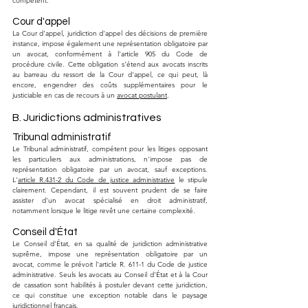
compétent. 
Cour d'appel
La Cour d'appel, juridiction d'appel des décisions de première 
instance, impose également une représentation obligatoire par 
un avocat, conformément à l'article 905 du Code de 
procédure civile. Cette obligation s'étend aux avocats inscrits 
au barreau du ressort de la Cour d'appel, ce qui peut, là 
encore, engendrer des coûts supplémentaires pour le 
justiciable en cas de recours à un 
avocat postulant
.
B. Juridictions administratives
Tribunal administratif
Le Tribunal administratif, compétent pour les litiges opposant 
les particuliers aux administrations, n'impose pas de 
représentation obligatoire par un avocat, sauf exceptions. 
L'
article R.431-2 du Code de justice administrative
 le stipule 
clairement. Cependant, il est souvent prudent de se faire 
assister d'un avocat spécialisé en droit administratif, 
notamment lorsque le litige revêt une certaine complexité.
Conseil d'État
Le Conseil d'État, en sa qualité de juridiction administrative 
suprême, impose une représentation obligatoire par un 
avocat, comme le prévoit l'article R. 611-1 du Code de justice 
administrative. Seuls les avocats au Conseil d'État et à la Cour 
de cassation sont habilités à postuler devant cette juridiction, 
ce qui constitue une exception notable dans le paysage 
juridictionnel français.