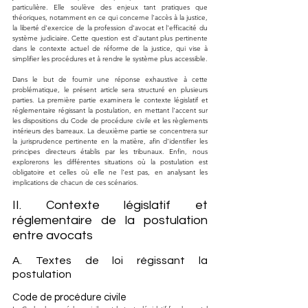
particulière. Elle soulève des enjeux tant pratiques que 
théoriques, notamment en ce qui concerne l'accès à la justice, 
la liberté d'exercice de la profession d'avocat et l'efficacité du 
système judiciaire. Cette question est d'autant plus pertinente 
dans le contexte actuel de réforme de la justice, qui vise à 
simplifier les procédures et à rendre le système plus accessible.
Dans le but de fournir une réponse exhaustive à cette 
problématique, le présent article sera structuré en plusieurs 
parties. La première partie examinera le contexte législatif et 
réglementaire régissant la postulation, en mettant l'accent sur 
les dispositions du Code de procédure civile et les règlements 
intérieurs des barreaux. La deuxième partie se concentrera sur 
la jurisprudence pertinente en la matière, afin d'identifier les 
principes directeurs établis par les tribunaux. Enfin, nous 
explorerons les différentes situations où la postulation est 
obligatoire et celles où elle ne l'est pas, en analysant les 
implications de chacun de ces scénarios.
II. Contexte législatif et 
réglementaire de la postulation 
entre avocats
A. Textes de loi régissant la 
postulation
Code de procédure civile