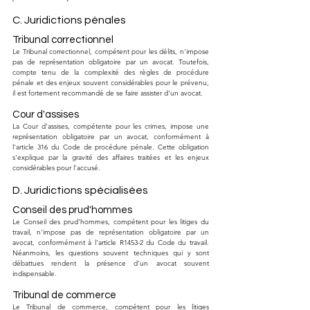
C. Juridictions pénales
Tribunal correctionnel
Le Tribunal correctionnel, compétent pour les délits, n'impose 
pas de représentation obligatoire par un avocat. Toutefois, 
compte tenu de la complexité des règles de procédure 
pénale et des enjeux souvent considérables pour le prévenu, 
il est fortement recommandé de se faire assister d'un avocat.
Cour d'assises
La Cour d'assises, compétente pour les crimes, impose une 
représentation obligatoire par un avocat, conformément à 
l'article 316 du Code de procédure pénale. Cette obligation 
s'explique par la gravité des affaires traitées et les enjeux 
considérables pour l'accusé.
D. Juridictions spécialisées
Conseil des prud'hommes
Le Conseil des prud'hommes, compétent pour les litiges du 
travail, n'impose pas de représentation obligatoire par un 
avocat, conformément à l'article R1453-2 du Code du travail. 
Néanmoins, les questions souvent techniques qui y sont 
débattues rendent la présence d'un avocat souvent 
indispensable.
Tribunal de commerce
Le Tribunal de commerce, compétent pour les litiges 