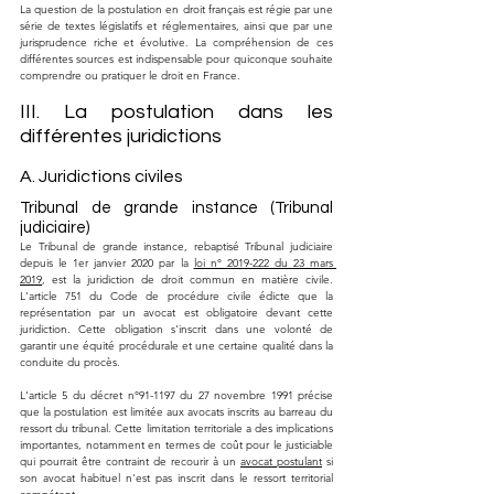
La question de la postulation en droit français est régie par une 
série de textes législatifs et réglementaires, ainsi que par une 
jurisprudence riche et évolutive. La compréhension de ces 
différentes sources est indispensable pour quiconque souhaite 
comprendre ou pratiquer le droit en France.
III. La postulation dans les 
différentes juridictions
A. Juridictions civiles
Tribunal de grande instance (Tribunal 
judiciaire)
Le Tribunal de grande instance, rebaptisé Tribunal judiciaire 
depuis le 1er janvier 2020 par la 
loi n° 2019-222 du 23 mars 
2019
, est la juridiction de droit commun en matière civile. 
L'article 751 du Code de procédure civile édicte que la 
représentation par un avocat est obligatoire devant cette 
juridiction. Cette obligation s'inscrit dans une volonté de 
garantir une équité procédurale et une certaine qualité dans la 
conduite du procès.
L'article 5 du décret n°91-1197 du 27 novembre 1991 précise 
que la postulation est limitée aux avocats inscrits au barreau du 
ressort du tribunal. Cette limitation territoriale a des implications 
importantes, notamment en termes de coût pour le justiciable 
qui pourrait être contraint de recourir à un 
avocat postulant
 si 
son avocat habituel n'est pas inscrit dans le ressort territorial 