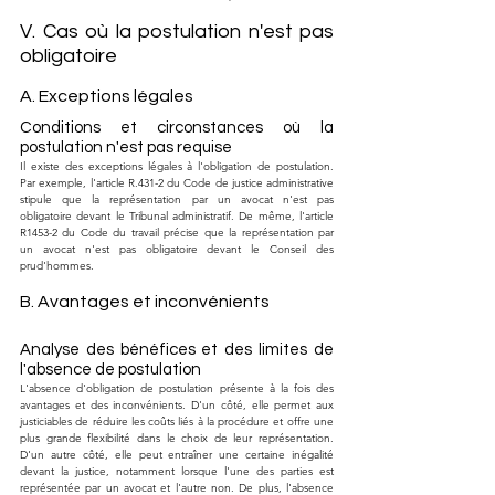
V. Cas où la postulation n'est pas 
obligatoire
A. Exceptions légales
Conditions et circonstances où la 
postulation n'est pas requise
Il existe des exceptions légales à l'obligation de postulation. 
Par exemple, l'article R.431-2 du Code de justice administrative 
stipule que la représentation par un avocat n'est pas 
obligatoire devant le Tribunal administratif. De même, l'article 
R1453-2 du Code du travail précise que la représentation par 
un avocat n'est pas obligatoire devant le Conseil des 
prud'hommes.
B. Avantages et inconvénients
Analyse des bénéfices et des limites de 
l'absence de postulation
L'absence d'obligation de postulation présente à la fois des 
avantages et des inconvénients. D'un côté, elle permet aux 
justiciables de réduire les coûts liés à la procédure et offre une 
plus grande flexibilité dans le choix de leur représentation. 
D'un autre côté, elle peut entraîner une certaine inégalité 
devant la justice, notamment lorsque l'une des parties est 
représentée par un avocat et l'autre non. De plus, l'absence 