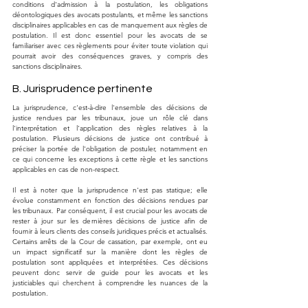
conditions d'admission à la postulation, les obligations 
déontologiques des avocats postulants, et même les sanctions 
disciplinaires applicables en cas de manquement aux règles de 
postulation. Il est donc essentiel pour les avocats de se 
familiariser avec ces règlements pour éviter toute violation qui 
pourrait avoir des conséquences graves, y compris des 
sanctions disciplinaires.
B. Jurisprudence pertinente
La jurisprudence, c'est-à-dire l'ensemble des décisions de 
justice rendues par les tribunaux, joue un rôle clé dans 
l'interprétation et l'application des règles relatives à la 
postulation. Plusieurs décisions de justice ont contribué à 
préciser la portée de l'obligation de postuler, notamment en 
ce qui concerne les exceptions à cette règle et les sanctions 
applicables en cas de non-respect.
Il est à noter que la jurisprudence n'est pas statique; elle 
évolue constamment en fonction des décisions rendues par 
les tribunaux. Par conséquent, il est crucial pour les avocats de 
rester à jour sur les dernières décisions de justice afin de 
fournir à leurs clients des conseils juridiques précis et actualisés. 
Certains arrêts de la Cour de cassation, par exemple, ont eu 
un impact significatif sur la manière dont les règles de 
postulation sont appliquées et interprétées. Ces décisions 
peuvent donc servir de guide pour les avocats et les 
justiciables qui cherchent à comprendre les nuances de la 
postulation.