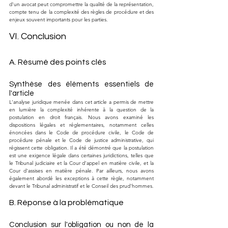
d'un avocat peut compromettre la qualité de la représentation, 
compte tenu de la complexité des règles de procédure et des 
enjeux souvent importants pour les parties.
VI. Conclusion
A. Résumé des points clés
Synthèse des éléments essentiels de 
l'article
L'analyse juridique menée dans cet article a permis de mettre 
en lumière la complexité inhérente à la question de la 
postulation en droit français. Nous avons examiné les 
dispositions légales et réglementaires, notamment celles 
énoncées dans le Code de procédure civile, le Code de 
procédure pénale et le Code de justice administrative, qui 
régissent cette obligation. Il a été démontré que la postulation 
est une exigence légale dans certaines juridictions, telles que 
le Tribunal judiciaire et la Cour d'appel en matière civile, et la 
Cour d'assises en matière pénale. Par ailleurs, nous avons 
également abordé les exceptions à cette règle, notamment 
devant le Tribunal administratif et le Conseil des prud'hommes.
B. Réponse à la problématique
Conclusion sur l'obligation ou non de la 