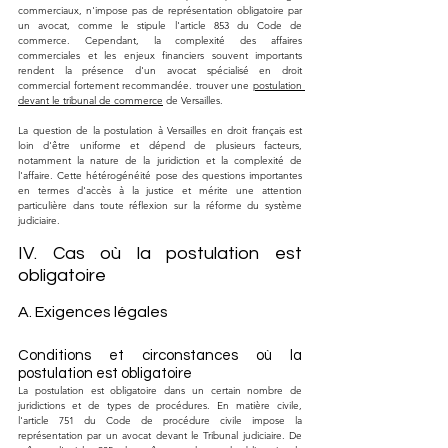
commerciaux, n'impose pas de représentation obligatoire par 
un avocat, comme le stipule l'article 853 du Code de 
commerce. Cependant, la complexité des affaires 
commerciales et les enjeux financiers souvent importants 
rendent la présence d'un avocat spécialisé en droit 
commercial fortement recommandée. trouver une 
postulation 
devant le tribunal de commerce
 de Versailles.
La question de la postulation à Versailles en droit français est 
loin d'être uniforme et dépend de plusieurs facteurs, 
notamment la nature de la juridiction et la complexité de 
l'affaire. Cette hétérogénéité pose des questions importantes 
en termes d'accès à la justice et mérite une attention 
particulière dans toute réflexion sur la réforme du système 
judiciaire.
IV. Cas où la postulation est 
obligatoire
A. Exigences légales
Conditions et circonstances où la 
postulation est obligatoire
La postulation est obligatoire dans un certain nombre de 
juridictions et de types de procédures. En matière civile, 
l'article 751 du Code de procédure civile impose la 
représentation par un avocat devant le Tribunal judiciaire. De 