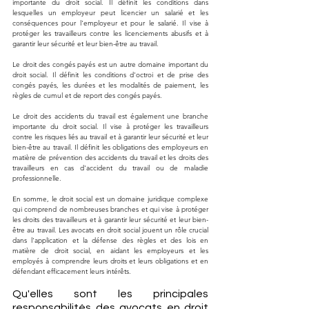
importante du droit social. Il définit les conditions dans 
lesquelles un employeur peut licencier un salarié et les 
conséquences pour l'employeur et pour le salarié. Il vise à 
protéger les travailleurs contre les licenciements abusifs et à 
garantir leur sécurité et leur bien-être au travail.
Le droit des congés payés est un autre domaine important du 
droit social. Il définit les conditions d'octroi et de prise des 
congés payés, les durées et les modalités de paiement, les 
règles de cumul et de report des congés payés.
Le droit des accidents du travail est également une branche 
importante du droit social. Il vise à protéger les travailleurs 
contre les risques liés au travail et à garantir leur sécurité et leur 
bien-être au travail. Il définit les obligations des employeurs en 
matière de prévention des accidents du travail et les droits des 
travailleurs en cas d'accident du travail ou de maladie 
professionnelle.
En somme, le droit social est un domaine juridique complexe 
qui comprend de nombreuses branches et qui vise à protéger 
les droits des travailleurs et à garantir leur sécurité et leur bien-
être au travail. Les avocats en droit social jouent un rôle crucial 
dans l'application et la défense des règles et des lois en 
matière de droit social, en aidant les employeurs et les 
employés à comprendre leurs droits et leurs obligations et en 
défendant efficacement leurs intérêts.
Qu'elles sont les principales 
responsabilités des avocats en droit 