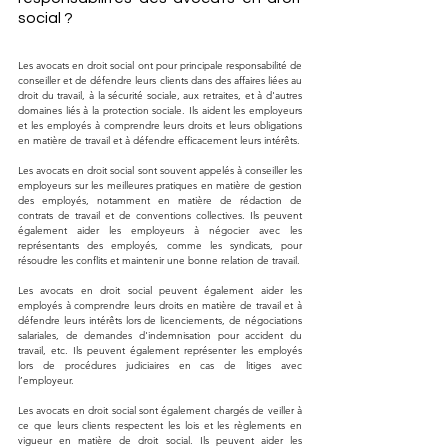
social ?
Les avocats en droit social ont pour principale responsabilité de 
conseiller et de défendre leurs clients dans des affaires liées au 
droit du travail, à la sécurité sociale, aux retraites, et à d'autres 
domaines liés à la protection sociale. Ils aident les employeurs 
et les employés à comprendre leurs droits et leurs obligations 
en matière de travail et à défendre efficacement leurs intérêts.
Les avocats en droit social sont souvent appelés à conseiller les 
employeurs sur les meilleures pratiques en matière de gestion 
des employés, notamment en matière de rédaction de 
contrats de travail et de conventions collectives. Ils peuvent 
également aider les employeurs à négocier avec les 
représentants des employés, comme les syndicats, pour 
résoudre les conflits et maintenir une bonne relation de travail.
Les avocats en droit social peuvent également aider les 
employés à comprendre leurs droits en matière de travail et à 
défendre leurs intérêts lors de licenciements, de négociations 
salariales, de demandes d'indemnisation pour accident du 
travail, etc. Ils peuvent également représenter les employés 
lors de procédures judiciaires en cas de litiges avec 
l’employeur. 
Les avocats en droit social sont également chargés de veiller à 
ce que leurs clients respectent les lois et les règlements en 
vigueur en matière de droit social. Ils peuvent aider les 