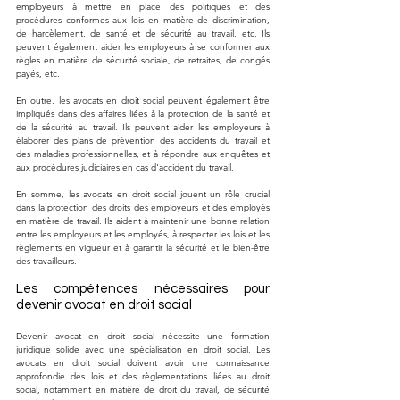
employeurs à mettre en place des politiques et des 
procédures conformes aux lois en matière de discrimination, 
de harcèlement, de santé et de sécurité au travail, etc. Ils 
peuvent également aider les employeurs à se conformer aux 
règles en matière de sécurité sociale, de retraites, de congés 
payés, etc.
En outre, les avocats en droit social peuvent également être 
impliqués dans des affaires liées à la protection de la santé et 
de la sécurité au travail. Ils peuvent aider les employeurs à 
élaborer des plans de prévention des accidents du travail et 
des maladies professionnelles, et à répondre aux enquêtes et 
aux procédures judiciaires en cas d'accident du travail.
En somme, les avocats en droit social jouent un rôle crucial 
dans la protection des droits des employeurs et des employés 
en matière de travail. Ils aident à maintenir une bonne relation 
entre les employeurs et les employés, à respecter les lois et les 
règlements en vigueur et à garantir la sécurité et le bien-être 
des travailleurs.
Les compétences nécessaires pour 
devenir avocat en droit social
Devenir avocat en droit social nécessite une formation 
juridique solide avec une spécialisation en droit social. Les 
avocats en droit social doivent avoir une connaissance 
approfondie des lois et des règlementations liées au droit 
social, notamment en matière de droit du travail, de sécurité 