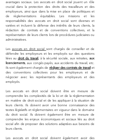
avantages sociaux. Les avocats en droit social jouent un rôle 
crucial dans la protection des droits des travailleurs et des 
employeurs, ainsi que dans la mise en place de politiques et 
de règlementations équitables. Les missions et les 
responsabilités des avocats en droit social sont diverses et 
variées et incluent la défense des intérêts de leurs clients, la 
rédaction de contrats et de conventions collectives, et la 
représentation de leurs clients lors de procédures judiciaires ou 
administratives.
Les 
avocats en droit social 
sont chargés de conseiller et de 
défendre les employeurs et les employés sur des questions 
liées au 
droit du travail
,
 à la sécurité sociale, aux retraites, 
aux 
licenciements
, aux congés payés, aux accidents du travail, etc. 
Ils sont également chargés de 
rédiger des contrats de travail
 et 
des conventions collectives pour les employeurs et de 
négocier avec les représentants des employeurs et des 
employés.
Les avocats en droit social doivent être en mesure de 
comprendre les complexités de la loi et de la règlementation 
en matière de droit social et de les appliquer à la situation de 
leurs clients. Ils doivent avoir une bonne connaissance des 
textes législatifs et réglementaires en vigueur dans le domaine 
du droit social. Ils doivent également être en mesure de 
comprendre les enjeux économiques et sociaux liés au droit 
social afin de proposer des solutions adaptées aux besoins de 
leurs clients.
Les avocats en droit social doivent également avoir des 