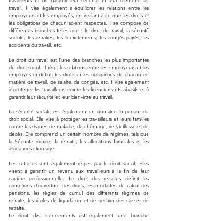
travailleurs et de garantir leur sécurité et leur bien-être au 
travail. Il vise également à équilibrer les relations entre les 
employeurs et les employés, en veillant à ce que les droits et 
les obligations de chacun soient respectés. Il se compose de 
différentes branches telles que : le droit du travail, la sécurité 
sociale, les retraites, les licenciements, les congés payés, les 
accidents du travail, etc.
Le droit du travail est l'une des branches les plus importantes 
du droit social. Il régit les relations entre les employeurs et les 
employés et définit les droits et les obligations de chacun en 
matière de travail, de salaire, de congés, etc. Il vise également 
à protéger les travailleurs contre les licenciements abusifs et à 
garantir leur sécurité et leur bien-être au travail.
La sécurité sociale est également un domaine important du 
droit social. Elle vise à protéger les travailleurs et leurs familles 
contre les risques de maladie, de chômage, de vieillesse et de 
décès. Elle comprend un certain nombre de régimes, tels que 
la Sécurité sociale, la retraite, les allocations familiales et les 
allocations chômage.
Les retraites sont également régies par le droit social. Elles 
visent à garantir un revenu aux travailleurs à la fin de leur 
carrière professionnelle. Le droit des retraites définit les 
conditions d'ouverture des droits, les modalités de calcul des 
pensions, les règles de cumul des différents régimes de 
retraite, les règles de liquidation et de gestion des caisses de 
retraite.
Le droit des licenciements est également une branche 