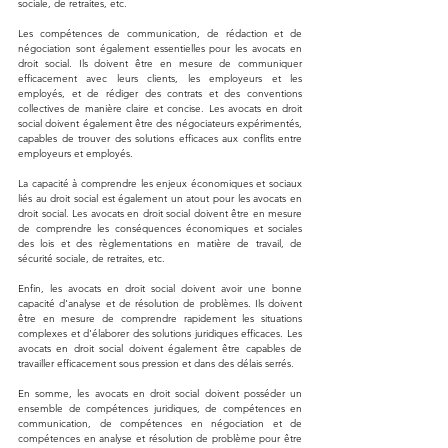
sociale, de retraites, etc.
Les compétences de communication, de rédaction et de 
négociation sont également essentielles pour les avocats en 
droit social. Ils doivent être en mesure de communiquer 
efficacement avec leurs clients, les employeurs et les 
employés, et de rédiger des contrats et des conventions 
collectives de manière claire et concise. Les avocats en droit 
social doivent également être des négociateurs expérimentés, 
capables de trouver des solutions efficaces aux conflits entre 
employeurs et employés.
La capacité à comprendre les enjeux économiques et sociaux 
liés au droit social est également un atout pour les avocats en 
droit social. Les avocats en droit social doivent être en mesure 
de comprendre les conséquences économiques et sociales 
des lois et des règlementations en matière de travail, de 
sécurité sociale, de retraites, etc.
Enfin, les avocats en droit social doivent avoir une bonne 
capacité d'analyse et de résolution de problèmes. Ils doivent 
être en mesure de comprendre rapidement les situations 
complexes et d'élaborer des solutions juridiques efficaces. Les 
avocats en droit social doivent également être capables de 
travailler efficacement sous pression et dans des délais serrés.
En somme, les avocats en droit social doivent posséder un 
ensemble de compétences juridiques, de compétences en 
communication, de compétences en négociation et de 
compétences en analyse et résolution de problème pour être 