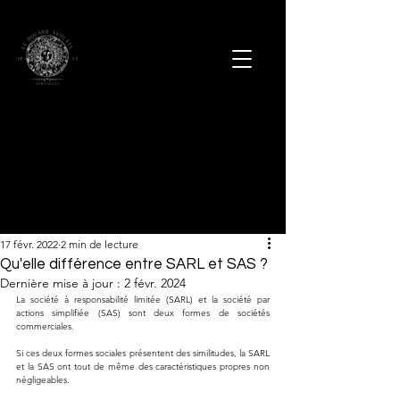
17 févr. 2022
2 min de lecture
Qu'elle différence entre SARL et SAS ?
Dernière mise à jour :
2 févr. 2024
La société à responsabilité limitée (SARL) et la société par 
actions simplifiée (SAS) sont deux formes de sociétés 
commerciales.
Si ces deux formes sociales présentent des similitudes, la SARL 
et la SAS ont tout de même des caractéristiques propres non 
négligeables.