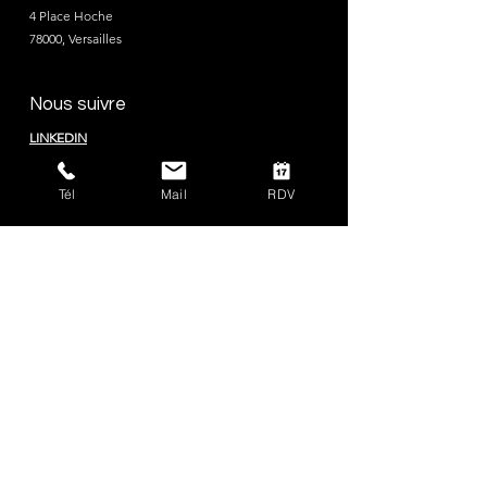
4 Place Hoche
78000, Versailles
Nous suivre
LINKEDIN
FACEBOOK
Tél
Mail
RDV
Nos Expertises
AVOCAT DROIT DU TRAVAIL VERSAILLES YVELINES
AVOCAT DROIT DES SOCIÉTÉS VERSAILLES YVELINES
AVOCAT DROIT COMMERCIAL & DES AFFAIRES VERSAILLES 78
AVOCAT ENTREPRISES EN DIFFICULTÉ
CABINET POSTULATION VERSAILLES
POSTULATION TRIBUNAL JUDICIAIRE VERSAILLES
POSTULATION TRIBUNAL COMMERCE VERSAILLES
POSTULATION COUR D'APPEL VERSAILLES
AVOCAT POUR RUPTURE CONVENTIONNELLE A VERSAILLES
AVOCAT POUR RUPTURE CONVENTIONNELLE DANS LE 78
AVOCAT RUPTURE CONVENTIONNELLE CADRE ET DIRIGEANT