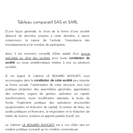
Tableau comparatif SAS et SARL
D’une façon générale, le choix de la forme d’une société 
dépend de données propres à cette dernière, à savoir, 
notamment, la nature de l’activité, l’importance des 
investissements et le nombre de participants.
Ainsi, il est vivement conseillé d’être assisté d’un 
avocat 
spécialisé en droit des sociétés
 pour toute 
constitution de 
société
 ou toute problématique relative à une ou plusieurs 
sociétés.
À cet égard, le Cabinet LE BOUARD AVOCATS vous 
accompagne dans la 
constitution de votre société
 peu importe 
sa forme sociale, l’optimisation de votre structure, tout suivi 
juridique (rédaction des assemblées générales, approbation 
des comptes, organe de gestion, opération sur capital, 
transformation), toute modification statutaire, la levée de 
fonds, l’ingénierie juridique des opérations structurelles 
(augmentation et réduction de capital), la cession de titres, les 
audits juridiques et financiers, la négociation et la rédaction de 
traités de fusions, scissions et apports partiels d’actif, etc.
Le Cabinet 
LE BOUARD AVOCATS
 est à vos côtés tant en 
matière juridique (conseil) qu’en matière contentieuse.