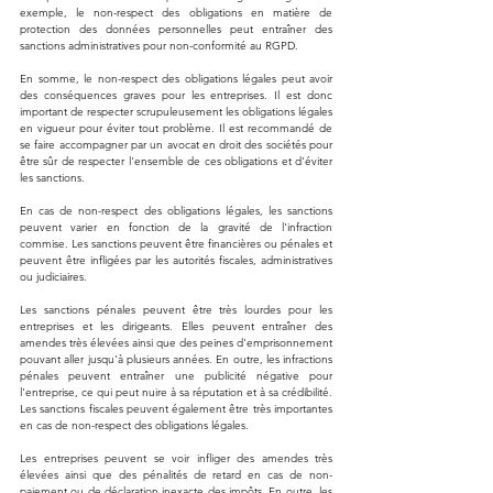
exemple, le non-respect des obligations en matière de 
protection des données personnelles peut entraîner des 
sanctions administratives pour non-conformité au RGPD.
En somme, le non-respect des obligations légales peut avoir 
des conséquences graves pour les entreprises. Il est donc 
important de respecter scrupuleusement les obligations légales 
en vigueur pour éviter tout problème. Il est recommandé de 
se faire accompagner par un avocat en droit des sociétés pour 
être sûr de respecter l'ensemble de ces obligations et d'éviter 
les sanctions.
En cas de non-respect des obligations légales, les sanctions 
peuvent varier en fonction de la gravité de l'infraction 
commise. Les sanctions peuvent être financières ou pénales et 
peuvent être infligées par les autorités fiscales, administratives 
ou judiciaires.
Les sanctions pénales peuvent être très lourdes pour les 
entreprises et les dirigeants. Elles peuvent entraîner des 
amendes très élevées ainsi que des peines d'emprisonnement 
pouvant aller jusqu'à plusieurs années. En outre, les infractions 
pénales peuvent entraîner une publicité négative pour 
l'entreprise, ce qui peut nuire à sa réputation et à sa crédibilité.
Les sanctions fiscales peuvent également être très importantes 
en cas de non-respect des obligations légales. 
Les entreprises peuvent se voir infliger des amendes très 
élevées ainsi que des pénalités de retard en cas de non-
paiement ou de déclaration inexacte des impôts. En outre, les 