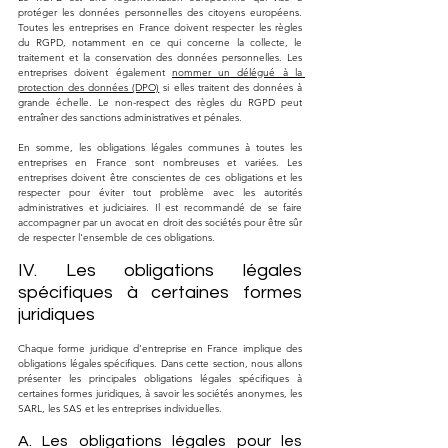
protéger les données personnelles des citoyens européens. 
Toutes les entreprises en France doivent respecter les règles 
du RGPD, notamment en ce qui concerne la collecte, le 
traitement et la conservation des données personnelles. Les 
entreprises doivent également 
nommer un délégué à la 
protection des données (DPO)
 si elles traitent des données à 
grande échelle. Le non-respect des règles du RGPD peut 
entraîner des sanctions administratives et pénales.
En somme, les obligations légales communes à toutes les 
entreprises en France sont nombreuses et variées. Les 
entreprises doivent être conscientes de ces obligations et les 
respecter pour éviter tout problème avec les autorités 
administratives et judiciaires. Il est recommandé de se faire 
accompagner par un avocat en droit des sociétés pour être sûr 
de respecter l'ensemble de ces obligations.
IV. Les obligations légales 
spécifiques à certaines formes 
juridiques
Chaque forme juridique d'entreprise en France implique des 
obligations légales spécifiques. Dans cette section, nous allons 
présenter les principales obligations légales spécifiques à 
certaines formes juridiques, à savoir les sociétés anonymes, les 
SARL, les SAS et les entreprises individuelles.
A. Les obligations légales pour les 