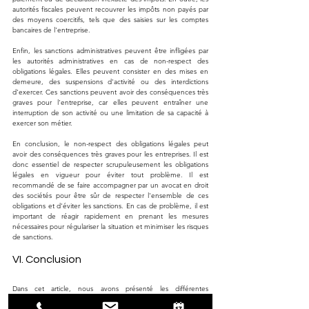
autorités fiscales peuvent recouvrer les impôts non payés par 
des moyens coercitifs, tels que des saisies sur les comptes 
bancaires de l'entreprise.
Enfin, les sanctions administratives peuvent être infligées par 
les autorités administratives en cas de non-respect des 
obligations légales. Elles peuvent consister en des mises en 
demeure, des suspensions d'activité ou des interdictions 
d'exercer. Ces sanctions peuvent avoir des conséquences très 
graves pour l'entreprise, car elles peuvent entraîner une 
interruption de son activité ou une limitation de sa capacité à 
exercer son métier.
En conclusion, le non-respect des obligations légales peut 
avoir des conséquences très graves pour les entreprises. Il est 
donc essentiel de respecter scrupuleusement les obligations 
légales en vigueur pour éviter tout problème. Il est 
recommandé de se faire accompagner par un avocat en droit 
des sociétés pour être sûr de respecter l'ensemble de ces 
obligations et d'éviter les sanctions. En cas de problème, il est 
important de réagir rapidement en prenant les mesures 
nécessaires pour régulariser la situation et minimiser les risques 
de sanctions.
VI. Conclusion
Dans cet article, nous avons présenté les différentes 
obligations légales qui incombent aux entreprises en France, 