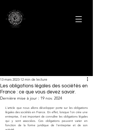
13 mars 2023
12 min de lecture
Les obligations légales des sociétés en
France : ce que vous devez savoir.
Dernière mise à jour :
19 nov. 2024
L'article que nous allons développer porte sur les obligations 
légales des sociétés en France. En effet, lorsque l'on crée une 
entreprise, il est important de connaître les obligations légales 
qui y sont associées. Ces obligations peuvent varier en 
fonction de la forme juridique de l'entreprise et de son 
activité.