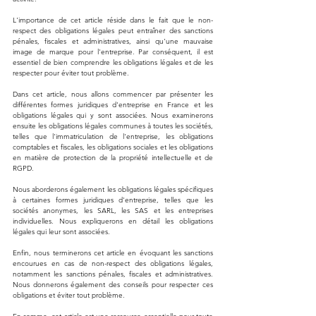
L'importance de cet article réside dans le fait que le non-
respect des obligations légales peut entraîner des sanctions 
pénales, fiscales et administratives, ainsi qu'une mauvaise 
image de marque pour l'entreprise. Par conséquent, il est 
essentiel de bien comprendre les obligations légales et de les 
respecter pour éviter tout problème.
Dans cet article, nous allons commencer par présenter les 
différentes formes juridiques d'entreprise en France et les 
obligations légales qui y sont associées. Nous examinerons 
ensuite les obligations légales communes à toutes les sociétés, 
telles que l'immatriculation de l'entreprise, les obligations 
comptables et fiscales, les obligations sociales et les obligations 
en matière de protection de la propriété intellectuelle et de 
RGPD.
Nous aborderons également les obligations légales spécifiques 
à certaines formes juridiques d'entreprise, telles que les 
sociétés anonymes, les SARL, les SAS et les entreprises 
individuelles. Nous expliquerons en détail les obligations 
légales qui leur sont associées.
Enfin, nous terminerons cet article en évoquant les sanctions 
encourues en cas de non-respect des obligations légales, 
notamment les sanctions pénales, fiscales et administratives. 
Nous donnerons également des conseils pour respecter ces 
obligations et éviter tout problème.