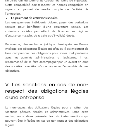
simplifiée qui leur permet de calculer leur bénéfice imposable. 
Cette comptabilité doit respecter les normes comptables en 
vigueur et permet de rendre compte de l'activité de 
l'entreprise.
Le paiement de cotisations sociales
Les entrepreneurs individuels doivent payer des cotisations 
sociales pour bénéficier d'une couverture sociale. Les 
cotisations sociales permettent de financer les régimes 
d'assurance maladie, de retraite et d'invalidité-décès.
En somme, chaque forme juridique d'entreprise en France 
implique des obligations légales spécifiques. Il est important de 
bien comprendre ces obligations pour éviter tout problème 
avec les autorités administratives et judiciaires. Il est 
recommandé de se faire accompagner par un avocat en droit 
des sociétés pour être sûr de respecter l'ensemble de ces 
obligations.
V. Les sanctions en cas de non-
respect des obligations légales 
d'une entreprise
Le non-respect des obligations légales peut entraîner des 
sanctions pénales, fiscales et administratives. Dans cette 
section, nous allons présenter les principales sanctions qui 
peuvent être infligées en cas de non-respect des obligations 
légales.