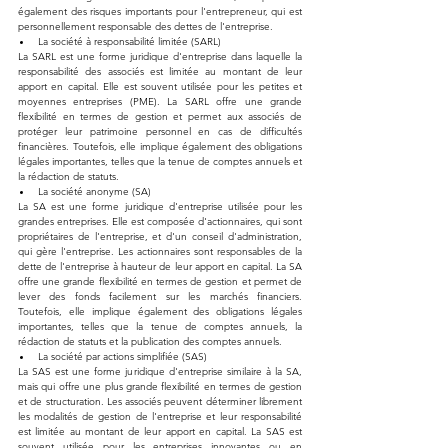
également des risques importants pour l'entrepreneur, qui est 
personnellement responsable des dettes de l'entreprise.
La société à responsabilité limitée (SARL)
La SARL est une forme juridique d'entreprise dans laquelle la 
responsabilité des associés est limitée au montant de leur 
apport en capital. Elle est souvent utilisée pour les petites et 
moyennes entreprises (PME). La SARL offre une grande 
flexibilité en termes de gestion et permet aux associés de 
protéger leur patrimoine personnel en cas de difficultés 
financières. Toutefois, elle implique également des obligations 
légales importantes, telles que la tenue de comptes annuels et 
la rédaction de statuts.
La société anonyme (SA)
La SA est une forme juridique d'entreprise utilisée pour les 
grandes entreprises. Elle est composée d'actionnaires, qui sont 
propriétaires de l'entreprise, et d'un conseil d'administration, 
qui gère l'entreprise. Les actionnaires sont responsables de la 
dette de l'entreprise à hauteur de leur apport en capital. La SA 
offre une grande flexibilité en termes de gestion et permet de 
lever des fonds facilement sur les marchés financiers. 
Toutefois, elle implique également des obligations légales 
importantes, telles que la tenue de comptes annuels, la 
rédaction de statuts et la publication des comptes annuels.
La société par actions simplifiée (SAS)
La SAS est une forme juridique d'entreprise similaire à la SA, 
mais qui offre une plus grande flexibilité en termes de gestion 
et de structuration. Les associés peuvent déterminer librement 
les modalités de gestion de l'entreprise et leur responsabilité 
est limitée au montant de leur apport en capital. La SAS est 
souvent utilisée pour les entreprises innovantes ou en 