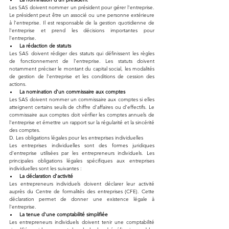
Les SAS doivent nommer un président pour gérer l'entreprise. 
Le président peut être un associé ou une personne extérieure 
à l'entreprise. Il est responsable de la gestion quotidienne de 
l'entreprise et prend les décisions importantes pour 
l'entreprise.
La rédaction de statuts
Les SAS doivent rédiger des statuts qui définissent les règles 
de fonctionnement de l'entreprise. Les statuts doivent 
notamment préciser le montant du capital social, les modalités 
de gestion de l'entreprise et les conditions de cession des 
actions.
La nomination d'un commissaire aux comptes
Les SAS doivent nommer un commissaire aux comptes si elles 
atteignent certains seuils de chiffre d'affaires ou d'effectifs. Le 
commissaire aux comptes doit vérifier les comptes annuels de 
l'entreprise et émettre un rapport sur la régularité et la sincérité 
des comptes.
D. Les obligations légales pour les entreprises individuelles
Les entreprises individuelles sont des formes juridiques 
d'entreprise utilisées par les entrepreneurs individuels. Les 
principales obligations légales spécifiques aux entreprises 
individuelles sont les suivantes :
La déclaration d'activité
Les entrepreneurs individuels doivent déclarer leur activité 
auprès du Centre de formalités des entreprises (CFE). Cette 
déclaration permet de donner une existence légale à 
l'entreprise.
La tenue d'une comptabilité simplifiée
Les entrepreneurs individuels doivent tenir une comptabilité 