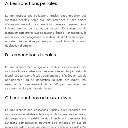
A. Les sanctions pénales
Le non-respect des obligations légales peut entraîner des 
sanctions pénales, telles que des amendes et des peines 
d'emprisonnement. Les sanctions pénales peuvent être 
infligées en cas de fraude, de fausses déclarations ou de 
manquements graves aux obligations légales. Par exemple, le 
non-respect des obligations en matière de droit du travail peut 
entraîner des sanctions pénales pour travail dissimulé ou non-
déclaration d'emploi.
B. Les sanctions fiscales
Le non-respect des obligations fiscales peut entraîner des 
sanctions fiscales, telles que des amendes et des pénalités de 
retard. Les sanctions fiscales peuvent être infligées en cas de 
non-paiement ou de déclaration inexacte des impôts. Par 
exemple, le non-paiement de la TVA peut entraîner des 
sanctions fiscales pour fraude fiscale.
C. Les sanctions administratives
Le non-respect des obligations légales peut entraîner des 
sanctions administratives, telles que des mises en demeure, 
des suspensions d'activité ou des interdictions d'exercer. Les 
sanctions administratives peuvent être infligées en cas de 
manquements mineurs ou répétés aux obligations légales. Par 