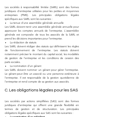
Les sociétés à responsabilité limitée (SARL) sont des formes 
juridiques d'entreprise utilisées pour les petites et moyennes 
entreprises (PME). Les principales obligations légales 
spécifiques aux SARL sont les suivantes :
La tenue d'une assemblée générale annuelle
Les SARL doivent tenir une assemblée générale annuelle pour 
approuver les comptes annuels de l'entreprise. L'assemblée 
générale est composée de tous les associés de la SARL et 
prend les décisions importantes pour l'entreprise.
La rédaction de statuts
Les SARL doivent rédiger des statuts qui définissent les règles 
de fonctionnement de l'entreprise. Les statuts doivent 
notamment préciser le montant du capital social, les modalités 
de gestion de l'entreprise et les conditions de cession des 
parts sociales.
La nomination d'un gérant
Les SARL doivent nommer un gérant pour gérer l'entreprise. 
Le gérant peut être un associé ou une personne extérieure à 
l'entreprise. Il est responsable de la gestion quotidienne de 
l'entreprise et rend compte de sa gestion aux associés.
C. Les obligations légales pour les SAS
Les sociétés par actions simplifiées (SAS) sont des formes 
juridiques d'entreprise qui offrent une grande flexibilité en 
termes de gestion et de structuration. Les principales 
obligations légales spécifiques aux SAS sont les suivantes :
La nomination d'un président