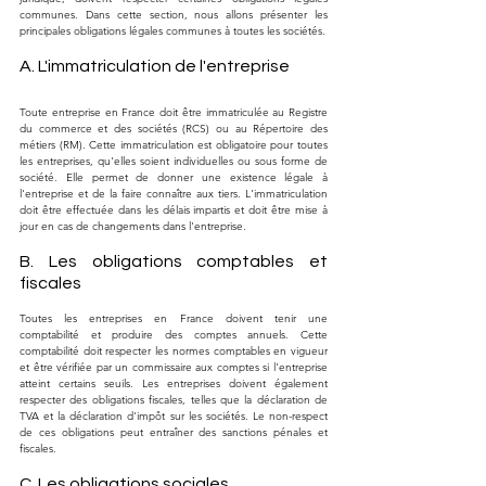
communes. Dans cette section, nous allons présenter les 
principales obligations légales communes à toutes les sociétés.
A. L'immatriculation de l'entreprise
Toute entreprise en France doit être immatriculée au Registre 
du commerce et des sociétés (RCS) ou au Répertoire des 
métiers (RM). Cette immatriculation est obligatoire pour toutes 
les entreprises, qu'elles soient individuelles ou sous forme de 
société. Elle permet de donner une existence légale à 
l'entreprise et de la faire connaître aux tiers. L'immatriculation 
doit être effectuée dans les délais impartis et doit être mise à 
jour en cas de changements dans l'entreprise.
B. Les obligations comptables et 
fiscales
Toutes les entreprises en France doivent tenir une 
comptabilité et produire des comptes annuels. Cette 
comptabilité doit respecter les normes comptables en vigueur 
et être vérifiée par un commissaire aux comptes si l'entreprise 
atteint certains seuils. Les entreprises doivent également 
respecter des obligations fiscales, telles que la déclaration de 
TVA et la déclaration d'impôt sur les sociétés. Le non-respect 
de ces obligations peut entraîner des sanctions pénales et 
fiscales.
C. Les obligations sociales