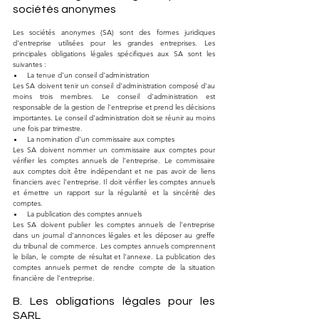
sociétés anonymes
Les sociétés anonymes (SA) sont des formes juridiques 
d'entreprise utilisées pour les grandes entreprises. Les 
principales obligations légales spécifiques aux SA sont les 
suivantes :
La tenue d'un conseil d'administration
Les SA doivent tenir un conseil d'administration composé d'au 
moins trois membres. Le conseil d'administration est 
responsable de la gestion de l'entreprise et prend les décisions 
importantes. Le conseil d'administration doit se réunir au moins 
une fois par trimestre.
La nomination d'un commissaire aux comptes
Les SA doivent nommer un commissaire aux comptes pour 
vérifier les comptes annuels de l'entreprise. Le commissaire 
aux comptes doit être indépendant et ne pas avoir de liens 
financiers avec l'entreprise. Il doit vérifier les comptes annuels 
et émettre un rapport sur la régularité et la sincérité des 
comptes.
La publication des comptes annuels
Les SA doivent publier les comptes annuels de l'entreprise 
dans un journal d'annonces légales et les déposer au greffe 
du tribunal de commerce. Les comptes annuels comprennent 
le bilan, le compte de résultat et l'annexe. La publication des 
comptes annuels permet de rendre compte de la situation 
financière de l'entreprise.
B. Les obligations légales pour les 
SARL