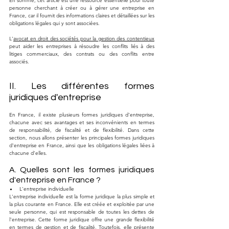
En somme, cet article est une ressource essentielle pour toute 
personne cherchant à créer ou à gérer une entreprise en 
France, car il fournit des informations claires et détaillées sur les 
obligations légales qui y sont associées.
L'
avocat en droit des sociétés pour la gestion des contentieux
peut aider les entreprises à résoudre les conflits liés à des 
litiges commerciaux, des contrats ou des conflits entre 
associés.
II. Les différentes formes 
juridiques d'entreprise
En France, il existe plusieurs formes juridiques d'entreprise, 
chacune avec ses avantages et ses inconvénients en termes 
de responsabilité, de fiscalité et de flexibilité. Dans cette 
section, nous allons présenter les principales formes juridiques 
d'entreprise en France, ainsi que les obligations légales liées à 
chacune d'elles.
A. Quelles sont les formes juridiques 
d'entreprise en France ?
L'entreprise individuelle
L'entreprise individuelle est la forme juridique la plus simple et 
la plus courante en France. Elle est créée et exploitée par une 
seule personne, qui est responsable de toutes les dettes de 
l'entreprise. Cette forme juridique offre une grande flexibilité 
en termes de gestion et de fiscalité. Toutefois, elle présente 