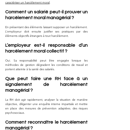
caractériser un harcèlement moral
.
Comment un salarié peut-il prouver un 
harcèlement moral managérial ?
En présentant des éléments laissant supposer un harcèlement. 
L’employeur doit ensuite justifier ses pratiques par des 
éléments objectifs étrangers à tout harcèlement.
L’employeur est-il responsable d’un 
harcèlement moral collectif ?
Oui. Sa responsabilité peut être engagée lorsque les 
méthodes de gestion dégradent les conditions de travail et 
portent atteinte à la santé des salariés.
Que peut faire une RH face à un 
signalement de harcèlement 
managérial ?
La RH doit agir rapidement, analyser la situation de manière 
objective, diligenter une enquête interne impartiale et mettre 
en place des mesures de prévention adaptées. des risques 
psychosociaux.
Comment reconnaître le harcèlement 
managérial ?