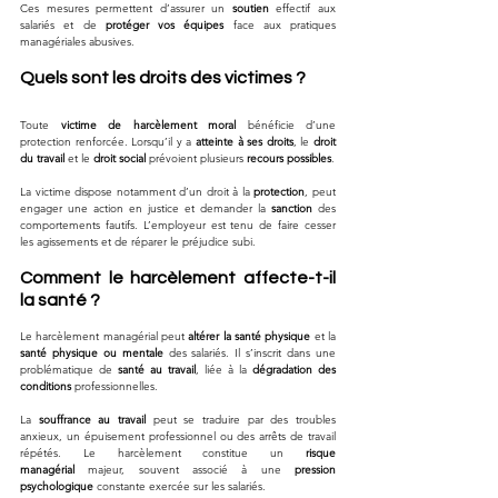
Ces mesures permettent d’assurer un 
soutien
 effectif aux 
salariés et de 
protéger vos équipes
 face aux pratiques 
managériales abusives.
Quels sont les droits des victimes ?
Toute 
victime de harcèlement moral
 bénéficie d’une 
protection renforcée. Lorsqu’il y a 
atteinte à ses droits
, le 
droit 
du travail
 et le 
droit social
 prévoient plusieurs 
recours possibles
.
La victime dispose notamment d’un droit à la 
protection
, peut 
engager une action en justice et demander la 
sanction
 des 
comportements fautifs. L’employeur est tenu de faire cesser 
les agissements et de réparer le préjudice subi.
Comment le harcèlement affecte-t-il 
la santé ?
Le harcèlement managérial peut 
altérer la santé physique
 et la 
santé physique ou mentale
 des salariés. Il s’inscrit dans une 
problématique de 
santé au travail
, liée à la 
dégradation des 
conditions
 professionnelles.
La 
souffrance au travail
 peut se traduire par des troubles 
anxieux, un épuisement professionnel ou des arrêts de travail 
répétés. Le harcèlement constitue un 
risque 
managérial
 majeur, souvent associé à une 
pression 
psychologique
 constante exercée sur les salariés.