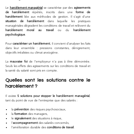
Le 
harcèlement managérial
 se caractérise par des 
agissements 
de harcèlement
 répétés, inscrits dans une 
forme de 
harcèlement
 liée aux méthodes de gestion. Il s’agit d’une 
situation de harcèlement
 dans laquelle les pratiques 
managériales dégradent les conditions de travail et relèvent du 
harcèlement moral au travail
 ou du 
harcèlement 
psychologique
.
Pour 
caractériser un harcèlement
, il convient d’analyser les faits 
dans leur ensemble : pressions constantes, dénigrement, 
objectifs irréalistes ou climat anxiogène. 
La 
mauvaise foi
 de l’employeur n’a pas à être démontrée. 
Seuls les effets des agissements sur les conditions de travail et 
la santé du salarié sont pris en compte.
Quelles sont les solutions contre le 
harcèlement ?
Il existe 
5 solutions pour stopper le harcèlement managérial
, 
tant du point de vue de l’entreprise que des salariés :
la 
prévention
 des risques psychosociaux,
la 
formation
 des managers,
le 
signalement
 des situations à risque,
l’
accompagnement
 des salariés concernés,
l’amélioration durable des 
conditions de travail
.