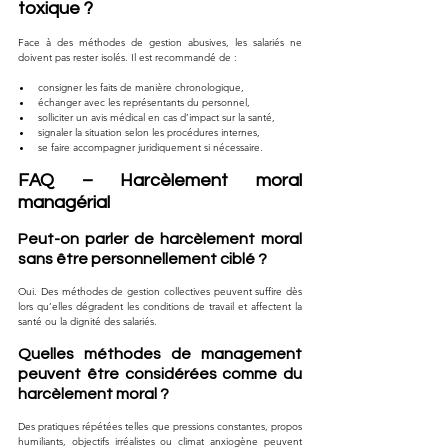
toxique ?
Face à des méthodes de gestion abusives, les salariés ne 
doivent pas rester isolés. Il est recommandé de :
consigner les faits de manière chronologique,
échanger avec les représentants du personnel,
solliciter un avis médical en cas d’impact sur la santé,
signaler la situation selon les procédures internes,
se faire accompagner juridiquement si nécessaire.
FAQ – Harcèlement moral 
managérial
Peut-on parler de harcèlement moral 
sans être personnellement ciblé ?
Oui. Des méthodes de gestion collectives peuvent suffire dès 
lors qu’elles dégradent les conditions de travail et affectent la 
santé ou la dignité des salariés.
Quelles méthodes de management 
peuvent être considérées comme du 
harcèlement moral ?
Des pratiques répétées telles que pressions constantes, propos 
humiliants, objectifs irréalistes ou climat anxiogène peuvent 