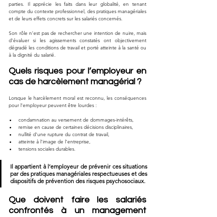
parties. Il apprécie les faits dans leur globalité, en tenant 
compte du contexte professionnel, des pratiques managériales 
et de leurs effets concrets sur les salariés concernés.
Son rôle n’est pas de rechercher une intention de nuire, mais 
d’évaluer si les agissements constatés ont objectivement 
dégradé les conditions de travail et porté atteinte à la santé ou 
à la dignité du salarié.
Quels risques pour l’employeur en 
cas de harcèlement managérial ?
Lorsque le harcèlement moral est reconnu, les conséquences 
pour l’employeur peuvent être lourdes :
condamnation au versement de dommages-intérêts,
remise en cause de certaines décisions disciplinaires,
nullité d’une rupture du contrat de travail,
atteinte à l’image de l’entreprise,
tensions sociales durables.
Il appartient à l’employeur de prévenir ces situations 
par des pratiques managériales respectueuses et des 
dispositifs de prévention des risques psychosociaux.
Que doivent faire les salariés 
confrontés à un management 