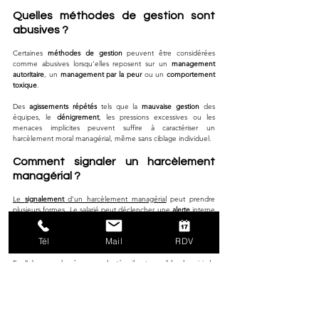
Quelles méthodes de gestion sont 
abusives ?
Certaines 
méthodes de gestion
 peuvent être considérées 
comme abusives lorsqu’elles reposent sur un 
management 
autoritaire
, un 
management par la peur
 ou un 
comportement 
toxique
.
Des 
agissements répétés
 tels que la 
mauvaise gestion
 des 
équipes, le 
dénigrement
, les pressions excessives ou les 
menaces implicites peuvent suffire à caractériser un 
harcèlement moral managérial, même sans ciblage individuel.
Comment signaler un harcèlement 
managérial ?
Le 
signalement
 d’un harcèlement managérial
 peut prendre 
plusieurs formes. Le salarié peut déclencher une 
alerte
 interne 
selon la 
procédure
 prévue par l’entreprise, engager une 
démarche
 auprès de l’employeur ou saisir les représentants du 
Tél
Mail
RDV
personnel.
En l’absence de réponse adaptée, il est possible de saisir le 
conseil de prud’hommes
, de contacter l’
inspection du 
travail
 ou de déposer une 
plainte
. Un accompagnement 
juridique est recommandé afin de sécuriser les démarches.
POSTS À LA UNE