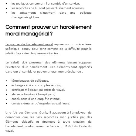
les pratiques concernent l’ensemble d’un service,
les reproches ne lui sont pas exclusivement adressés,
les agissements s’inscrivent dans une politique 
managériale globale.
Comment prouver un harcèlement 
moral managérial ?
La preuve du harcèlement moral
 repose sur un mécanisme 
spécifique, conçu pour tenir compte de la difficulté pour le 
salarié d’apporter des preuves directes.
Le salarié doit présenter des éléments laissant supposer 
l’existence d’un harcèlement. Ces éléments sont appréciés 
dans leur ensemble et peuvent notamment résulter de :
témoignages de collègues,
échanges écrits ou comptes rendus,
certificats médicaux ou arrêts de travail,
alertes adressées à l’employeur,
conclusions d’une enquête interne,
constats émanant d’organismes extérieurs.
Une fois ces éléments réunis, il appartient à l’employeur de 
démontrer que les faits reprochés sont justifiés par des 
éléments objectifs et étrangers à toute situation de 
harcèlement, conformément à l’article L. 1154-1 du Code du 
travail.