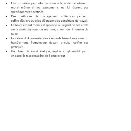
Oui, un salarié peut être reconnu victime de harcèlement 
moral même si les agissements ne lui étaient pas 
spécifiquement destinés.
Des méthodes de management collectives peuvent 
suffire dès lors qu’elles dégradent les conditions de travail.
Le harcèlement moral est apprécié au regard de ses effets 
sur la santé physique ou mentale, et non de l’intention de 
nuire.
Le salarié doit présenter des éléments laissant supposer un 
harcèlement, l’employeur devant ensuite justifier ses 
pratiques.
Un climat de travail toxique, répété et généralisé peut 
engager la responsabilité de l’employeur.