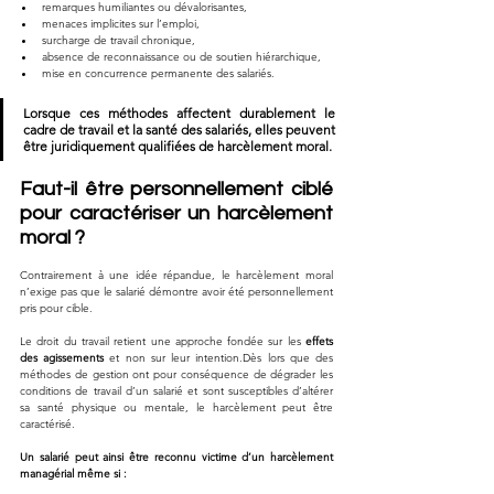
remarques humiliantes ou dévalorisantes,
menaces implicites sur l’emploi,
surcharge de travail chronique,
absence de reconnaissance ou de soutien hiérarchique,
mise en concurrence permanente des salariés.
Lorsque ces méthodes affectent durablement le 
cadre de travail et la santé des salariés, elles peuvent 
être juridiquement qualifiées de harcèlement moral.
Faut-il être personnellement ciblé 
pour caractériser un harcèlement 
moral ?
Contrairement à une idée répandue, le harcèlement moral 
n’exige pas que le salarié démontre avoir été personnellement 
pris pour cible.
Le droit du travail retient une approche fondée sur les 
effets 
des agissements
 et non sur leur intention.Dès lors que des 
méthodes de gestion ont pour conséquence de dégrader les 
conditions de travail d’un salarié et sont susceptibles d’altérer 
sa santé physique ou mentale, le harcèlement peut être 
caractérisé.
Un salarié peut ainsi être reconnu victime d’un harcèlement 
managérial même si :