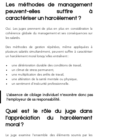
Les méthodes de management 
peuvent-elles suffire à 
caractériser un harcèlement ?
Oui. Les juges prennent de plus en plus en considération la 
cohérence globale du management et ses conséquences sur 
les salariés.
Des méthodes de gestion répétées, même appliquées à 
plusieurs salariés simultanément, peuvent suffire à caractériser 
un harcèlement moral lorsqu’elles entraînent :
une détérioration durable des conditions de travail,
un climat de stress permanent,
une multiplication des arrêts de travail,
une altération de la santé mentale ou physique,
un sentiment d’insécurité professionnelle.
L’absence de ciblage individuel n’exonère donc pas 
l’employeur de sa responsabilité.
Quel est le rôle du juge dans 
l’appréciation du harcèlement 
moral ?
Le juge examine l’ensemble des éléments soumis par les 