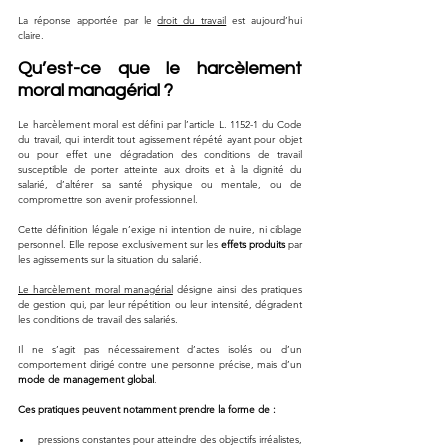
La réponse apportée par le 
droit du travail
 est aujourd’hui 
claire.
Qu’est-ce que le harcèlement 
moral managérial ?
Le harcèlement moral est défini par l’article L. 1152-1 du Code 
du travail, qui interdit tout agissement répété ayant pour objet 
ou pour effet une dégradation des conditions de travail 
susceptible de porter atteinte aux droits et à la dignité du 
salarié, d’altérer sa santé physique ou mentale, ou de 
compromettre son avenir professionnel.
Cette définition légale n’exige ni intention de nuire, ni ciblage 
personnel. Elle repose exclusivement sur les 
effets produits
 par 
les agissements sur la situation du salarié.
Le harcèlement moral managérial
 désigne ainsi des pratiques 
de gestion qui, par leur répétition ou leur intensité, dégradent 
les conditions de travail des salariés.
Il ne s’agit pas nécessairement d’actes isolés ou d’un 
comportement dirigé contre une personne précise, mais d’un 
mode de management global
.
Ces pratiques peuvent notamment prendre la forme de :
pressions constantes pour atteindre des objectifs irréalistes,