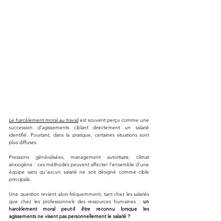
Le harcèlement moral au travail
 est souvent perçu comme une 
succession d’agissements ciblant directement un salarié 
identifié. Pourtant, dans la pratique, certaines situations sont 
plus diffuses.
Pressions généralisées, management autoritaire, climat 
anxiogène : ces méthodes peuvent affecter l’ensemble d’une 
équipe sans qu’aucun salarié ne soit désigné comme cible 
principale.
Une question revient alors fréquemment, tant chez les salariés 
que chez les professionnels des ressources humaines : 
un 
harcèlement moral peut-il être reconnu lorsque les 
agissements ne visent pas personnellement le salarié ?