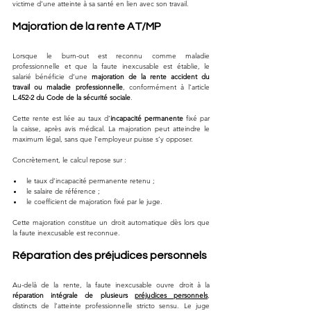
victime d’une atteinte à sa santé en lien avec son travail.
Majoration de la rente AT/MP
Lorsque le burn-out est reconnu comme maladie 
professionnelle et que la faute inexcusable est établie, le 
salarié bénéficie d’une 
majoration de la rente accident du 
travail ou maladie professionnelle
, conformément à l’article 
L.452-2 du Code de la sécurité sociale
.
Cette rente est liée au taux d’
incapacité permanente
 fixé par 
la caisse, après avis médical. La majoration peut atteindre le 
maximum légal, sans que l’employeur puisse s’y opposer.
Concrètement, le calcul repose sur :
le taux d’incapacité permanente retenu ;
le salaire de référence ;
le coefficient de majoration fixé par le juge.
Cette majoration constitue un droit automatique dès lors que 
la faute inexcusable est reconnue.
Réparation des préjudices personnels
Au-delà de la rente, la faute inexcusable ouvre droit à la 
réparation intégrale de plusieurs 
préjudices personnels
, 
distincts de l’atteinte professionnelle stricto sensu. Le juge 