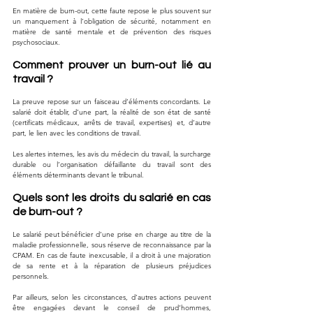
En matière de burn-out, cette faute repose le plus souvent sur 
un manquement à l’obligation de sécurité, notamment en 
matière de santé mentale et de prévention des risques 
psychosociaux.
Comment prouver un burn-out lié au 
travail ?
La preuve repose sur un faisceau d’éléments concordants. Le 
salarié doit établir, d’une part, la réalité de son état de santé 
(certificats médicaux, arrêts de travail, expertises) et, d’autre 
part, le lien avec les conditions de travail. 
Les alertes internes, les avis du médecin du travail, la surcharge 
durable ou l’organisation défaillante du travail sont des 
éléments déterminants devant le tribunal.
Quels sont les droits du salarié en cas 
de burn-out ?
Le salarié peut bénéficier d’une prise en charge au titre de la 
maladie professionnelle, sous réserve de reconnaissance par la 
CPAM. En cas de faute inexcusable, il a droit à une majoration 
de sa rente et à la réparation de plusieurs préjudices 
personnels. 
Par ailleurs, selon les circonstances, d’autres actions peuvent 
être engagées devant le conseil de prud’hommes, 