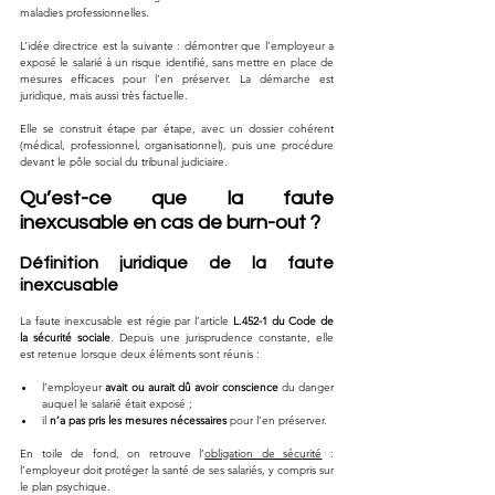
maladies professionnelles.
L’idée directrice est la suivante : démontrer que l’employeur a 
exposé le salarié à un risque identifié, sans mettre en place de 
mesures efficaces pour l’en préserver. La démarche est 
juridique, mais aussi très factuelle. 
Elle se construit étape par étape, avec un dossier cohérent 
(médical, professionnel, organisationnel), puis une procédure 
devant le pôle social du tribunal judiciaire.
Qu’est-ce que la faute 
inexcusable en cas de burn-out ?
Définition juridique de la faute 
inexcusable
La faute inexcusable est régie par l’article 
L.452-1 du Code de 
la sécurité sociale
. Depuis une jurisprudence constante, elle 
est retenue lorsque deux éléments sont réunis :
l’employeur 
avait ou aurait dû avoir conscience
 du danger 
auquel le salarié était exposé ;
il 
n’a pas pris les mesures nécessaires
 pour l’en préserver.
En toile de fond, on retrouve l’
obligation de sécurité
 : 
l’employeur doit protéger la santé de ses salariés, y compris sur 
le plan psychique.