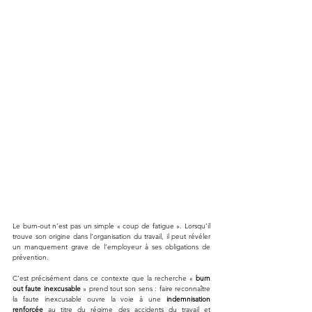
Le burn-out n’est pas un simple « coup de fatigue ». Lorsqu’il 
trouve son origine dans l’organisation du travail, il peut révéler 
un manquement grave de l’employeur à ses obligations de 
prévention. 
C’est précisément dans ce contexte que la recherche « 
burn 
out faute inexcusable
 » prend tout son sens : faire reconnaître 
la faute inexcusable ouvre la voie à une 
indemnisation 
renforcée
 au titre du régime des accidents du travail et 