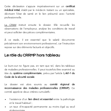
Cette déclaration s’appuie impérativement sur un 
certificat 
médical initial
, établi par le médecin traitant ou un spécialiste, 
décrivant l’état de santé et le lien présumé avec l’activité 
professionnelle.
La CPAM
 instruit ensuite le dossier. Elle recueille les 
observations de l’employeur, analyse les conditions de travail 
et peut solliciter des pièces complémentaires. 
À ce stade, il est essentiel que le salarié documente 
précisément son environnement professionnel, car l’instruction 
repose sur des éléments factuels et objectifs.
Le rôle du CRRMP hors tableau
Le burn-out ne figure pas, en tant que tel, dans les tableaux 
de maladies professionnelles. Il peut toutefois être examiné au 
titre du 
système complémentaire
, prévu par l’article 
L.461-1 du 
Code de la sécurité sociale
.
Le dossier est alors soumis au 
comité régional de 
reconnaissance des maladies professionnelles (CRRMP)
. Ce 
comité apprécie deux critères cumulatifs :
l’existence d’un 
lien direct et essentiel
 entre la pathologie 
et le travail habituel ;
un taux d’incapacité permanente au moins égal au seuil 
réglementaire.