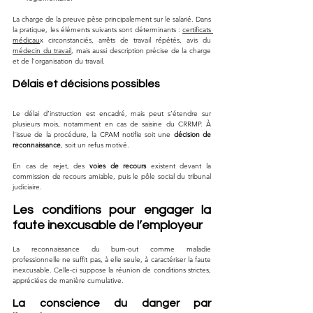
La charge de la preuve pèse principalement sur le salarié. Dans 
la pratique, les éléments suivants sont déterminants : 
certificats 
médicau
x circonstanciés, arrêts de travail répétés, avis du 
médecin du travail
, mais aussi description précise de la charge 
et de l’organisation du travail.
Délais et décisions possibles
Le délai d’instruction est encadré, mais peut s’étendre sur 
plusieurs mois, notamment en cas de saisine du CRRMP. À 
l’issue de la procédure, la CPAM notifie soit une 
décision de 
reconnaissance
, soit un refus motivé. 
En cas de rejet, des 
voies de recours
 existent devant la 
commission de recours amiable, puis le pôle social du tribunal 
judiciaire.
Les conditions pour engager la 
faute inexcusable de l’employeur
La reconnaissance du burn-out comme maladie 
professionnelle ne suffit pas, à elle seule, à caractériser la faute 
inexcusable. Celle-ci suppose la réunion de conditions strictes, 
appréciées de manière cumulative.
La conscience du danger par 