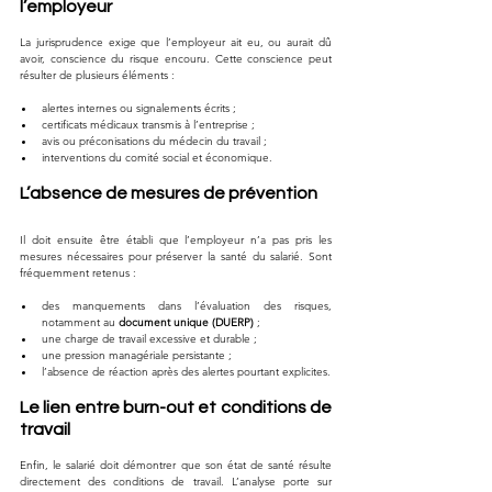
l’employeur
La jurisprudence exige que l’employeur ait eu, ou aurait dû 
avoir, conscience du risque encouru. Cette conscience peut 
résulter de plusieurs éléments :
alertes internes ou signalements écrits ;
certificats médicaux transmis à l’entreprise ;
avis ou préconisations du médecin du travail ;
interventions du comité social et économique.
L’absence de mesures de prévention
Il doit ensuite être établi que l’employeur n’a pas pris les 
mesures nécessaires pour préserver la santé du salarié. Sont 
fréquemment retenus :
des manquements dans l’évaluation des risques, 
notamment au 
document unique (DUERP)
 ;
une charge de travail excessive et durable ;
une pression managériale persistante ;
l’absence de réaction après des alertes pourtant explicites.
Le lien entre burn-out et conditions de 
travail
Enfin, le salarié doit démontrer que son état de santé résulte 
directement des conditions de travail. L’analyse porte sur 