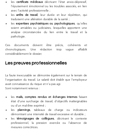
les 
certificats médicaux
 décrivant l’état anxio-dépressif, 
l’épuisement émotionnel ou les troubles associés, en lien 
avec l’activité professionnelle ;
les 
arrêts de travail
, leur durée et leur répétition, qui 
traduisent une altération durable de la santé ;
les 
expertises psychiatriques ou psychologiques
, qu’elles 
soient amiables ou judiciaires, lesquelles apportent une 
analyse circonstanciée du lien entre le travail et la 
pathologie.
Ces documents doivent être précis, cohérents et 
chronologiques. Une rédaction trop vague affaiblit 
considérablement le dossier.
Les preuves professionnelles
La faute inexcusable se démontre également sur le terrain de 
l’organisation du travail. Le salarié doit établir que l’employeur 
avait connaissance du risque et n’a pas agi.
Sont notamment retenus :
les 
mails, comptes rendus et échanges internes
 faisant 
état d’une surcharge de travail, d’objectifs inatteignables 
ou d’un mal-être exprimé ;
les 
plannings
, tableaux de charge ou indicateurs 
démontrant une intensité de travail excessive et durable ;
les 
témoignages de collègues
, décrivant le contexte 
professionnel, la pression exercée ou l’absence de 
mesures correctrices.