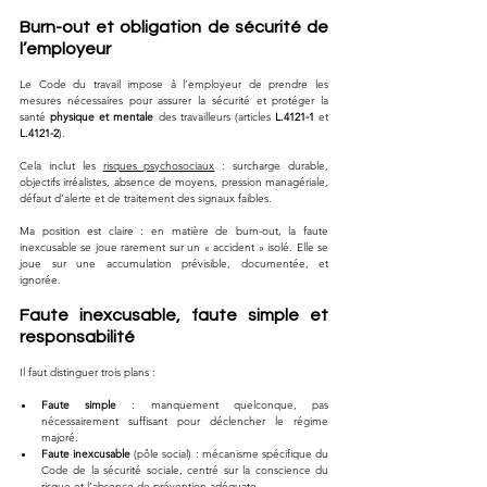
Burn-out et obligation de sécurité de 
l’employeur
Le Code du travail impose à l’employeur de prendre les 
mesures nécessaires pour assurer la sécurité et protéger la 
santé 
physique et mentale
 des travailleurs (articles 
L.4121-1
 et 
L.4121-2
). 
Cela inclut les 
risques psychosociaux
 : surcharge durable, 
objectifs irréalistes, absence de moyens, pression managériale, 
défaut d’alerte et de traitement des signaux faibles.
Ma position est claire : en matière de burn-out, la faute 
inexcusable se joue rarement sur un « accident » isolé. Elle se 
joue sur une accumulation prévisible, documentée, et 
ignorée.
Faute inexcusable, faute simple et 
responsabilité
Il faut distinguer trois plans :
Faute simple
 : manquement quelconque, pas 
nécessairement suffisant pour déclencher le régime 
majoré.
Faute inexcusable
 (pôle social) : mécanisme spécifique du 
Code de la sécurité sociale, centré sur la conscience du 
risque et l’absence de prévention adéquate.