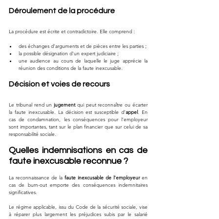
Déroulement de la procédure
La procédure est écrite et contradictoire. Elle comprend :
des échanges d’arguments et de pièces entre les parties ;
la possible désignation d’un expert judiciaire ;
une audience au cours de laquelle le juge apprécie la 
réunion des conditions de la faute inexcusable.
Décision et voies de recours
Le tribunal rend un 
jugement
 qui peut reconnaître ou écarter 
la faute inexcusable. La décision est susceptible d’
appel
. En 
cas de condamnation, les conséquences pour l’employeur 
sont importantes, tant sur le plan financier que sur celui de sa 
responsabilité sociale.
Quelles indemnisations en cas de 
faute inexcusable reconnue ?
La reconnaissance de la 
faute inexcusable de l’employeur
 en 
cas de burn-out emporte des conséquences indemnitaires 
significatives. 
Le régime applicable, issu du Code de la sécurité sociale, vise 
à réparer plus largement les préjudices subis par le salarié 