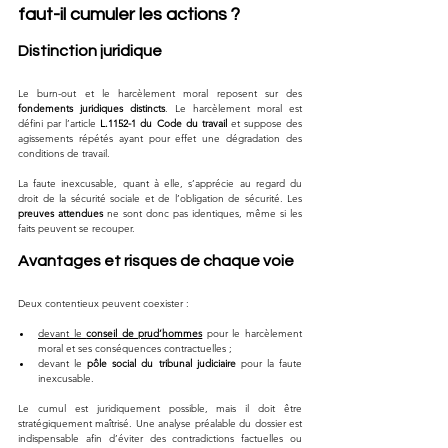
faut-il cumuler les actions ?
Distinction juridique
Le burn-out et le harcèlement moral reposent sur des 
fondements juridiques distincts
. Le harcèlement moral est 
défini par l’article 
L.1152-1 du Code du travail
 et suppose des 
agissements répétés ayant pour effet une dégradation des 
conditions de travail.
La faute inexcusable, quant à elle, s’apprécie au regard du 
droit de la sécurité sociale et de l’obligation de sécurité. Les 
preuves attendues
 ne sont donc pas identiques, même si les 
faits peuvent se recouper.
Avantages et risques de chaque voie
Deux contentieux peuvent coexister :
devant le 
conseil de prud’hommes
 pour le harcèlement 
moral et ses conséquences contractuelles ;
devant le 
pôle social du tribunal judiciaire
 pour la faute 
inexcusable.
Le cumul est juridiquement possible, mais il doit être 
stratégiquement maîtrisé. Une analyse préalable du dossier est 
indispensable afin d’éviter des contradictions factuelles ou 