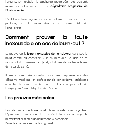
l’organisation globale, la surcharge prolongée, des objectifs 
manifestement irréalistes et une 
dégradation progressive de 
l’état de santé
. 
C’est l’articulation rigoureuse de ces éléments qui permet, en 
pratique, de faire reconnaître la faute inexcusable de 
l’employeur.
Comment prouver la faute 
inexcusable en cas de burn-out ?
La preuve de la 
faute inexcusable de l’employeur
 constitue le 
point central du contentieux lié au burn-out. Le juge ne se 
satisfait ni d’un ressenti subjectif, ni d’une dégradation isolée 
de l’état de santé. 
Il attend une démonstration structurée, reposant sur des 
éléments médicaux et professionnels concordants, établissant 
à la fois la réalité du burn-out et les manquements de 
l’employeur à son obligation de sécurité.
Les preuves médicales
Les éléments médicaux sont déterminants pour objectiver 
l’épuisement professionnel et son évolution dans le temps. Ils 
permettent d’ancrer juridiquement la pathologie.
Parmi les pièces essentielles figurent :