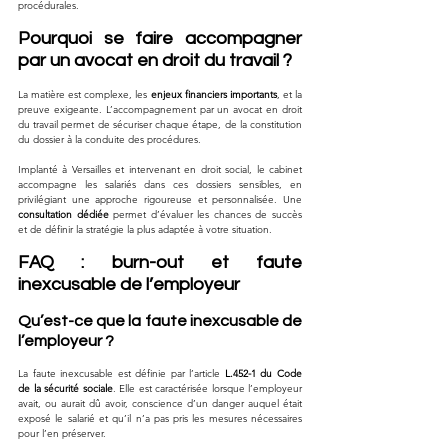
procédurales.
Pourquoi se faire accompagner 
par un avocat en droit du travail ?
La matière est complexe, les 
enjeux financiers importants
, et la 
preuve exigeante. L’accompagnement par un avocat en droit 
du travail permet de sécuriser chaque étape, de la constitution 
du dossier à la conduite des procédures.
Implanté à Versailles et intervenant en droit social, le cabinet 
accompagne les salariés dans ces dossiers sensibles, en 
privilégiant une approche rigoureuse et personnalisée. Une 
consultation dédiée
 permet d’évaluer les chances de succès 
et de définir la stratégie la plus adaptée à votre situation.
FAQ : burn-out et faute 
inexcusable de l’employeur
Qu’est-ce que la faute inexcusable de 
l’employeur ?
La faute inexcusable est définie par l’article 
L.452-1 du Code 
de la sécurité sociale
. Elle est caractérisée lorsque l’employeur 
avait, ou aurait dû avoir, conscience d’un danger auquel était 
exposé le salarié et qu’il n’a pas pris les mesures nécessaires 
pour l’en préserver. 