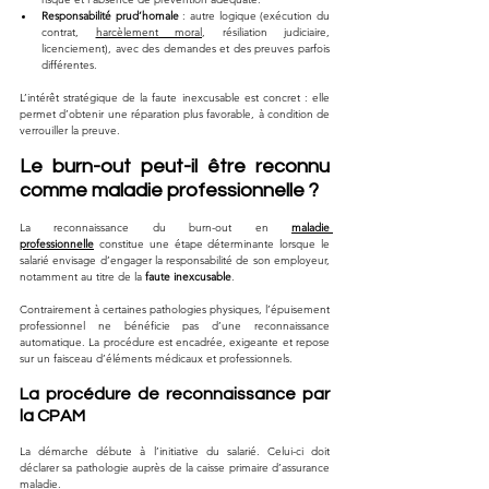
Responsabilité prud’homale
 : autre logique (exécution du 
contrat, 
harcèlement moral
, résiliation judiciaire, 
licenciement), avec des demandes et des preuves parfois 
différentes.
L’intérêt stratégique de la faute inexcusable est concret : elle 
permet d’obtenir une réparation plus favorable, à condition de 
verrouiller la preuve.
Le burn-out peut-il être reconnu 
comme maladie professionnelle ?
La reconnaissance du burn-out en 
maladie 
professionnelle
 constitue une étape déterminante lorsque le 
salarié envisage d’engager la responsabilité de son employeur, 
notamment au titre de la 
faute inexcusable
. 
Contrairement à certaines pathologies physiques, l’épuisement 
professionnel ne bénéficie pas d’une reconnaissance 
automatique. La procédure est encadrée, exigeante et repose 
sur un faisceau d’éléments médicaux et professionnels.
La procédure de reconnaissance par 
la CPAM
La démarche débute à l’initiative du salarié. Celui-ci doit 
déclarer sa pathologie auprès de la caisse primaire d’assurance 
maladie. 