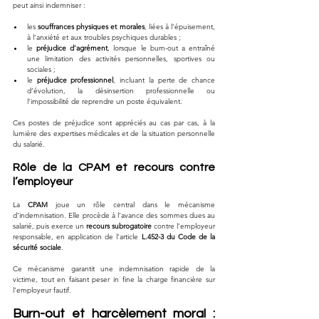
peut ainsi indemniser :
les 
souffrances physiques et morales
, liées à l’épuisement, 
à l’anxiété et aux troubles psychiques durables ;
le 
préjudice d’agrément
, lorsque le burn-out a entraîné 
une limitation des activités personnelles, sportives ou 
sociales ;
le 
préjudice professionnel
, incluant la perte de chance 
d’évolution, la désinsertion professionnelle ou 
l’impossibilité de reprendre un poste équivalent.
Ces postes de préjudice sont appréciés au cas par cas, à la 
lumière des expertises médicales et de la situation personnelle 
du salarié.
Rôle de la CPAM et recours contre 
l’employeur
La 
CPAM
 joue un rôle central dans le mécanisme 
d’indemnisation. Elle procède à l’avance des sommes dues au 
salarié, puis exerce un 
recours subrogatoire
 contre l’employeur 
responsable, en application de l’article 
L.452-3 du Code de la 
sécurité sociale
.
Ce mécanisme garantit une indemnisation rapide de la 
victime, tout en faisant peser in fine la charge financière sur 
l’employeur fautif.
Burn-out et harcèlement moral : 