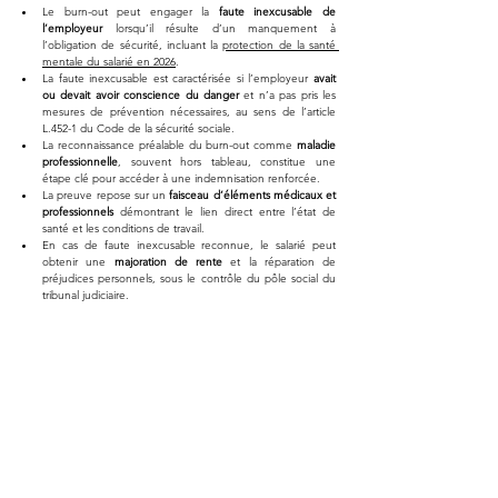
Le burn-out peut engager la 
faute inexcusable de 
l’employeur
 lorsqu’il résulte d’un manquement à 
l’obligation de sécurité, incluant la 
protection de la santé 
mentale du salarié en 2026
.
La faute inexcusable est caractérisée si l’employeur 
avait 
ou devait avoir conscience du danger
 et n’a pas pris les 
mesures de prévention nécessaires, au sens de l’article 
L.452-1 du Code de la sécurité sociale.
La reconnaissance préalable du burn-out comme 
maladie 
professionnelle
, souvent hors tableau, constitue une 
étape clé pour accéder à une indemnisation renforcée.
La preuve repose sur un 
faisceau d’éléments médicaux et 
professionnels
 démontrant le lien direct entre l’état de 
santé et les conditions de travail.
En cas de faute inexcusable reconnue, le salarié peut 
obtenir une 
majoration de rente
 et la réparation de 
préjudices personnels, sous le contrôle du pôle social du 
tribunal judiciaire.