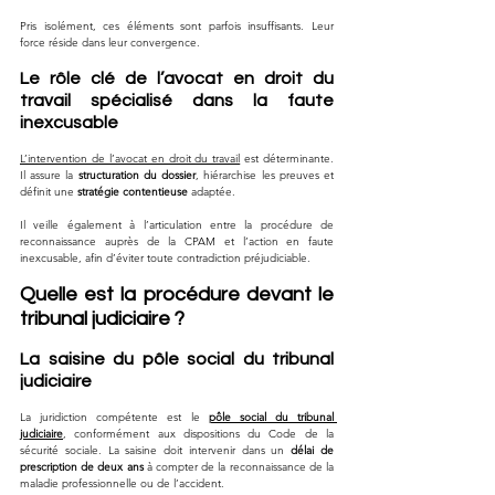
Pris isolément, ces éléments sont parfois insuffisants. Leur 
force réside dans leur convergence.
Le rôle clé de l’avocat en droit du 
travail spécialisé dans la faute 
inexcusable
L’intervention de l’avocat en droit du travail
 est déterminante. 
Il assure la 
structuration du dossier
, hiérarchise les preuves et 
définit une 
stratégie contentieuse
 adaptée. 
Il veille également à l’articulation entre la procédure de 
reconnaissance auprès de la CPAM et l’action en faute 
inexcusable, afin d’éviter toute contradiction préjudiciable.
Quelle est la procédure devant le 
tribunal judiciaire ?
La saisine du pôle social du tribunal 
judiciaire
La juridiction compétente est le 
pôle social du tribunal 
judiciaire
, conformément aux dispositions du Code de la 
sécurité sociale. La saisine doit intervenir dans un 
délai de 
prescription de deux ans
 à compter de la reconnaissance de la 
maladie professionnelle ou de l’accident.