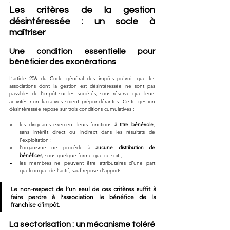
.
Les critères de la gestion 
désintéressée : un socle à 
maîtriser
Une condition essentielle pour 
bénéficier des exonérations
L’article 206 du Code général des impôts prévoit que les 
associations dont la gestion est désintéressée ne sont pas 
passibles de l’impôt sur les sociétés, sous réserve que leurs 
activités non lucratives soient prépondérantes. Cette gestion 
désintéressée repose sur trois conditions cumulatives :
les dirigeants exercent leurs fonctions 
à titre bénévole
, 
sans intérêt direct ou indirect dans les résultats de 
l’exploitation ;
l’organisme ne procède à 
aucune distribution de 
bénéfices
, sous quelque forme que ce soit ;
les membres ne peuvent être attributaires d’une part 
quelconque de l’actif, sauf reprise d’apports.
Le non-respect de l’un seul de ces critères suffit à 
faire perdre à l’association le bénéfice de la 
franchise d’impôt.
La sectorisation : un mécanisme toléré 