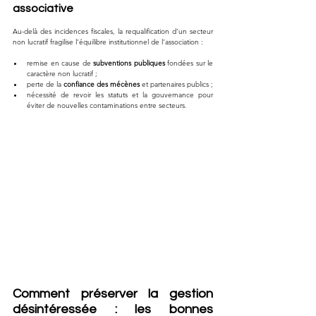
associative
Au-delà des incidences fiscales, la requalification d’un secteur 
non lucratif fragilise l’équilibre institutionnel de l’association :
remise en cause de 
subventions publiques
 fondées sur le 
caractère non lucratif ;
perte de la 
confiance des mécènes
 et partenaires publics ;
nécessité de revoir les statuts et la gouvernance pour 
éviter de nouvelles contaminations entre secteurs.
Comment préserver la gestion 
désintéressée : les bonnes 