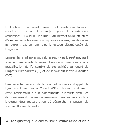
La frontière entre activité lucrative et activité non lucrative 
constitue un enjeu fiscal majeur pour de nombreuses 
associations. Si la loi du 1er juillet 1901 permet à une structure 
d’exercer des activités économiques accessoires, ces dernières 
ne doivent pas compromettre la gestion désintéressée de 
l’organisme. 
Lorsque les excédents issus du secteur non lucratif servent à 
financer une activité lucrative, l’association s’expose à une 
requalification de l’ensemble de ses activités au regard de 
l’impôt sur les sociétés (IS) et de la taxe sur la valeur ajoutée 
(TVA).
Une récente décision de la cour administrative d’appel de 
Lyon, confirmée par le Conseil d’État, illustre parfaitement 
cette problématique : la communauté d’intérêts entre les 
deux secteurs d’une même association peut suffire à exclure 
la gestion désintéressée et donc à déclencher l’imposition du 
secteur dit « non lucratif ».
A lire : 
qu'est que le capital social d'une association ?