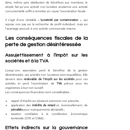
Ainsi, même sans distribution de bénéfices aux membres, le 
simple fait qu’une activité non lucrative soutienne une activité 
concurrentielle suffit à remettre en cause l’exonération fiscale.
Il s’agit d’une véritable « 
lucrativité par contamination
 », qui 
repose non pas sur la recherche de profit individuel, mais sur 
l’avantage procuré à une activité commerciale interne.
Les conséquences fiscales de la 
perte de gestion désintéressée
Assujettissement à l’impôt sur les 
sociétés et à la TVA
Lorsqu’une association perd le bénéfice de la gestion 
désintéressée, ses activités non lucratives sont requalifiées. Elle 
devient alors 
redevable de l’impôt sur les sociétés
 pour ces 
activités et perd l’exonération de 
TVA
 prévue pour les 
organismes à but non lucratif.
Les conséquences financières sont considérables :
rappel d’impôts sur plusieurs exercices non prescrits ;
application des 
intérêts de retard
 et, éventuellement, de 
pénalités
 pour manquements déclaratifs ;
taxation corrélative à la contribution économique 
territoriale (CFE et CVAE).
Effets indirects sur la gouvernance 