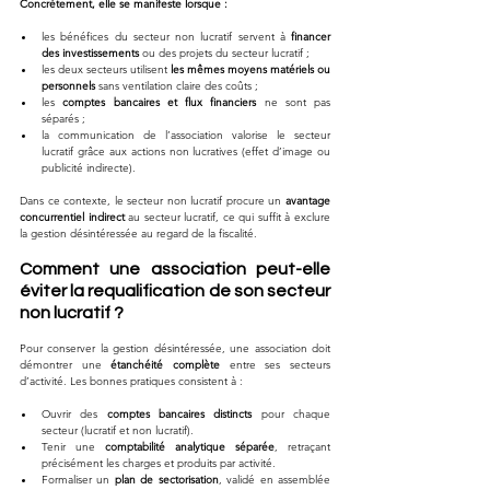
Concrètement, elle se manifeste lorsque :
les bénéfices du secteur non lucratif servent à 
financer 
des investissements
 ou des projets du secteur lucratif ;
les deux secteurs utilisent 
les mêmes moyens matériels ou 
personnels
 sans ventilation claire des coûts ;
les 
comptes bancaires et flux financiers
 ne sont pas 
séparés ;
la communication de l’association valorise le secteur 
lucratif grâce aux actions non lucratives (effet d’image ou 
publicité indirecte).
Dans ce contexte, le secteur non lucratif procure un 
avantage 
concurrentiel indirect
 au secteur lucratif, ce qui suffit à exclure 
la gestion désintéressée au regard de la fiscalité.
Comment une association peut-elle 
éviter la requalification de son secteur 
non lucratif ?
Pour conserver la gestion désintéressée, une association doit 
démontrer une 
étanchéité complète
 entre ses secteurs 
d’activité. Les bonnes pratiques consistent à :
Ouvrir des 
comptes bancaires distincts
 pour chaque 
secteur (lucratif et non lucratif).
Tenir une 
comptabilité analytique séparée
, retraçant 
précisément les charges et produits par activité.
Formaliser un 
plan de sectorisation
, validé en assemblée 