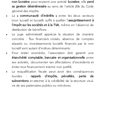
non lucrative
 pour soutenir une activité 
lucrative
, elle 
perd 
sa gestion désintéressée
 au sens de l’article 206 du Code 
général des impôts.
La 
« communauté d’intérêts »
 entre les deux secteurs 
(non lucratif et lucratif) suffit à justifier l’
assujettissement à 
l’impôt sur les sociétés et à la TVA
, même en l’absence de 
distribution de bénéfices.
Le juge administratif apprécie la situation de manière 
concrète : flux financiers croisés, absence de comptes 
séparés ou investissements lucratifs financés par le non 
lucratif sont autant d’indices déterminants.
Pour rester exonérée, l’association doit garantir une 
étanchéité comptable, bancaire et organisationnelle
 entre 
ses activités, documenter ses affectations d’excédents et 
éviter tout financement interne non justifié.
La requalification fiscale peut avoir des conséquences 
lourdes : 
rappels d’impôts, pénalités, perte de 
subventions
 et atteinte à la crédibilité de la structure vis-à-
vis de ses partenaires publics ou mécènes.