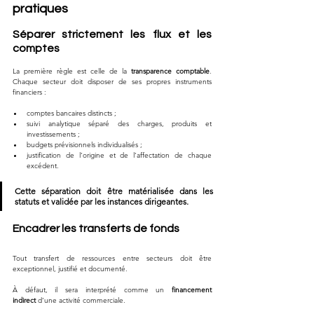
pratiques
Séparer strictement les flux et les 
comptes
La première règle est celle de la 
transparence comptable
. 
Chaque secteur doit disposer de ses propres instruments 
financiers :
comptes bancaires distincts ;
suivi analytique séparé des charges, produits et 
investissements ;
budgets prévisionnels individualisés ;
justification de l’origine et de l’affectation de chaque 
excédent.
Cette séparation doit être matérialisée dans les 
statuts et validée par les instances dirigeantes.
Encadrer les transferts de fonds
Tout transfert de ressources entre secteurs doit être 
exceptionnel, justifié et documenté. 
À défaut, il sera interprété comme un 
financement 
indirect
 d’une activité commerciale.