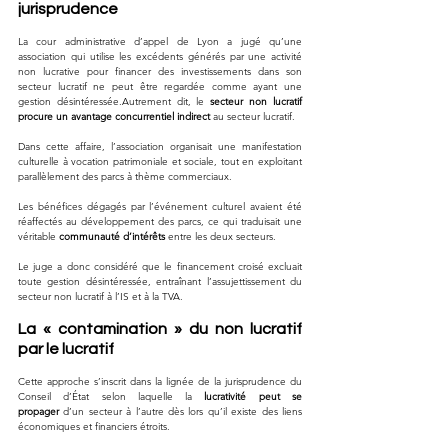
jurisprudence
La cour administrative d’appel de Lyon a jugé qu’une 
association qui utilise les excédents générés par une activité 
non lucrative pour financer des investissements dans son 
secteur lucratif ne peut être regardée comme ayant une 
gestion désintéressée.Autrement dit, le 
secteur non lucratif 
procure un avantage concurrentiel indirect
 au secteur lucratif.
Dans cette affaire, l’association organisait une manifestation 
culturelle à vocation patrimoniale et sociale, tout en exploitant 
parallèlement des parcs à thème commerciaux. 
Les bénéfices dégagés par l’événement culturel avaient été 
réaffectés au développement des parcs, ce qui traduisait une 
véritable 
communauté d’intérêts
 entre les deux secteurs.
Le juge a donc considéré que le financement croisé excluait 
toute gestion désintéressée, entraînant l’assujettissement du 
secteur non lucratif à l’IS et à la TVA.
La « contamination » du non lucratif 
par le lucratif
Cette approche s’inscrit dans la lignée de la jurisprudence du 
Conseil d’État selon laquelle la 
lucrativité peut se 
propager
 d’un secteur à l’autre dès lors qu’il existe des liens 
économiques et financiers étroits.