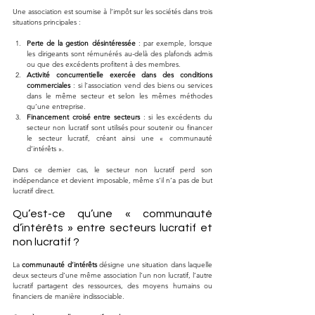
Une association est soumise à l’impôt sur les sociétés dans trois 
situations principales :
Perte de la gestion désintéressée
 : par exemple, lorsque 
les dirigeants sont rémunérés au-delà des plafonds admis 
ou que des excédents profitent à des membres.
Activité concurrentielle exercée dans des conditions 
commerciales
 : si l’association vend des biens ou services 
dans le même secteur et selon les mêmes méthodes 
qu’une entreprise.
Financement croisé entre secteurs
 : si les excédents du 
secteur non lucratif sont utilisés pour soutenir ou financer 
le secteur lucratif, créant ainsi une « communauté 
d’intérêts ».
Dans ce dernier cas, le secteur non lucratif perd son 
indépendance et devient imposable, même s’il n’a pas de but 
lucratif direct.
Qu’est-ce qu’une « communauté 
d’intérêts » entre secteurs lucratif et 
non lucratif ?
La 
communauté d’intérêts
 désigne une situation dans laquelle 
deux secteurs d’une même association l’un non lucratif, l’autre 
lucratif partagent des ressources, des moyens humains ou 
financiers de manière indissociable.