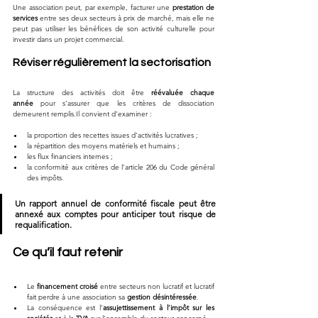
Une association peut, par exemple, facturer une 
prestation de 
services
 entre ses deux secteurs à prix de marché, mais elle ne 
peut pas utiliser les bénéfices de son activité culturelle pour 
investir dans un projet commercial.
Réviser régulièrement la sectorisation
La structure des activités doit être 
réévaluée chaque 
année
 pour s’assurer que les critères de dissociation 
demeurent 
remplis.Il
 convient d’examiner :
la proportion des recettes issues d’activités lucratives ;
la répartition des moyens matériels et humains ;
les flux financiers internes ;
la conformité aux critères de l’article 206 du Code général 
des impôts.
Un rapport annuel de conformité fiscale peut être 
annexé aux comptes pour anticiper tout risque de 
requalification.
Ce qu’il faut retenir
Le 
financement croisé
 entre secteurs non lucratif et lucratif 
fait perdre à une association sa 
gestion désintéressée
.
La conséquence est l’
assujettissement à l’impôt sur les 