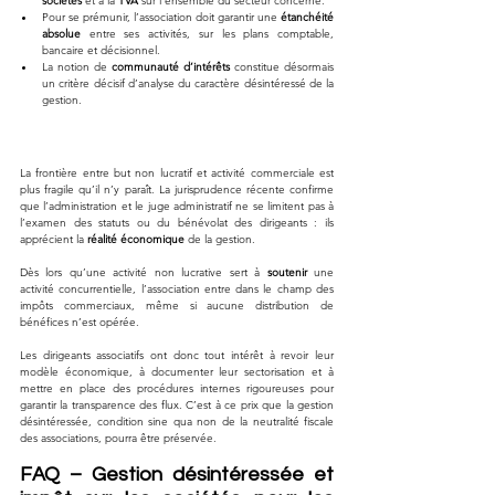
sociétés
 et à la 
TVA
 sur l’ensemble du secteur concerné.
Pour se prémunir, l’association doit garantir une 
étanchéité 
absolue
 entre ses activités, sur les plans comptable, 
bancaire et décisionnel.
La notion de 
communauté d’intérêts
 constitue désormais 
un critère décisif d’analyse du caractère désintéressé de la 
gestion.
La frontière entre but non lucratif et activité commerciale est 
plus fragile qu’il n’y paraît. La jurisprudence récente confirme 
que l’administration et le juge administratif ne se limitent pas à 
l’examen des statuts ou du bénévolat des dirigeants : ils 
apprécient la 
réalité économique
 de la gestion.
Dès lors qu’une activité non lucrative sert à 
soutenir
 une 
activité concurrentielle, l’association entre dans le champ des 
impôts commerciaux, même si aucune distribution de 
bénéfices n’est opérée.
Les dirigeants associatifs ont donc tout intérêt à revoir leur 
modèle économique, à documenter leur sectorisation et à 
mettre en place des procédures internes rigoureuses pour 
garantir la transparence des flux. C’est à ce prix que la gestion 
désintéressée, condition sine qua non de la neutralité fiscale 
des associations, pourra être préservée.
FAQ – Gestion désintéressée et 