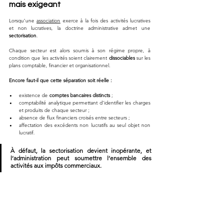
mais exigeant
Lorsqu’une 
association
 exerce à la fois des activités lucratives 
et non lucratives, la doctrine administrative admet une 
sectorisation
. 
Chaque secteur est alors soumis à son régime propre, à 
condition que les activités soient clairement 
dissociables
 sur les 
plans comptable, financier et organisationnel.
Encore faut-il que cette séparation soit réelle :
existence de 
comptes bancaires distincts
 ;
comptabilité analytique permettant d’identifier les charges 
et produits de chaque secteur ;
absence de flux financiers croisés entre secteurs ;
affectation des excédents non lucratifs au seul objet non 
lucratif.
À défaut, la sectorisation devient inopérante, et 
l’administration peut soumettre l’ensemble des 
activités aux impôts commerciaux.