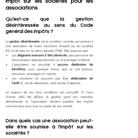
impôt sur les sociétés pour les 
associations
Qu’est-ce que la gestion 
désintéressée au sens du Code 
général des impôts ?
La 
gestion désintéressée
 est la condition centrale qui permet à 
une association de rester exonérée d’impôt sur les sociétés 
(IS) et de taxe sur la valeur ajoutée (TVA). Elle suppose que :
Les 
dirigeants exercent à titre bénévole
, sans percevoir de 
rémunération disproportionnée ou d’avantages indirects.
L’association ne procède à 
aucune distribution de 
bénéfices
, sous quelque forme que ce soit (primes, 
ristournes, avantages en nature).
Les membres ne peuvent pas être 
attributaires de 
l’actif
 en cas de dissolution, sauf reprise d’apports.
Le respect de ces trois conditions est cumulatif. Si l’une 
d’entre elles fait défaut, la gestion perd son caractère 
désintéressé et l’association devient passible des impôts 
commerciaux pour tout ou partie de son activité.
Dans quels cas une association peut-
elle être soumise à l’impôt sur les 
sociétés ?