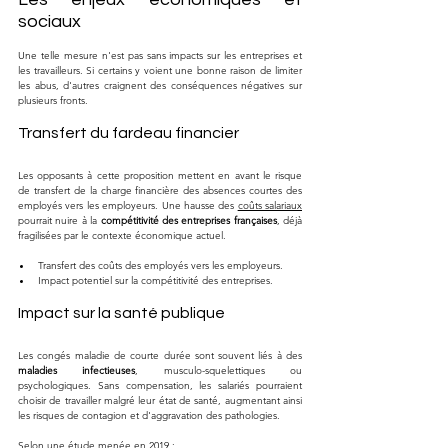
sociaux
Une telle mesure n'est pas sans impacts sur les entreprises et 
les travailleurs. Si certains y voient une bonne raison de limiter 
les abus, d'autres craignent des conséquences négatives sur 
plusieurs fronts.
Transfert du fardeau financier
Les opposants à cette proposition mettent en avant le risque 
de transfert de la charge financière des absences courtes des 
employés vers les employeurs. Une hausse des 
coûts salariaux
pourrait nuire à la 
compétitivité des entreprises françaises
, déjà 
fragilisées par le contexte économique actuel.
Transfert des coûts des employés vers les employeurs.
Impact potentiel sur la compétitivité des entreprises.
Impact sur la santé publique
Les congés maladie de courte durée sont souvent liés à des 
maladies infectieuses
, musculo-squelettiques ou 
psychologiques. Sans compensation, les salariés pourraient 
choisir de travailler malgré leur état de santé, augmentant ainsi 
les risques de contagion et d'aggravation des pathologies.
Selon une étude menée en 2019 :