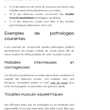
61 % des absences de moins de trois jours sont dues à des 
maladies saisonnières (bactériennes ou virales).
18 % des absences courtes concernent des 
troubles 
musculo-squelettiques
 (lombalgies, tendinites).
11 % des absences courtes sont liées à des troubles 
psychologiques (dépression, burn-out).
Exemples de pathologies 
courantes
Il est essentiel de comprendre quelles pathologies justifient 
généralement les congés maladie de courte durée afin de 
mieux évaluer les effets possibles de cette nouvelle mesure.
Maladies infectieuses et 
contagieuses
Les infections bactériennes et virales saisonnières constituent la 
majorité des absences courtes. Ces maladies, bien que 
bénignes, nécessitent parfois un bref 
arrêt de travail
 pour 
éviter la propagation et permettre une guérison rapide.
Troubles musculo-squelettiques
Des affections telles que les lombalgies ou les tendinites sont 
responsables d'une part importante des arrêts courts. Bien que 