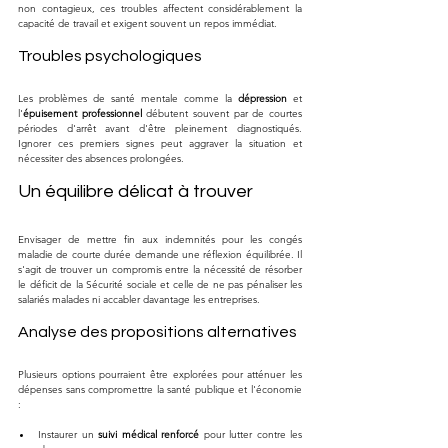
non contagieux, ces troubles affectent considérablement la 
capacité de travail et exigent souvent un repos immédiat.
Troubles psychologiques
Les problèmes de santé mentale comme la 
dépression
 et 
l'
épuisement professionnel
 débutent souvent par de courtes 
périodes d'arrêt avant d'être pleinement diagnostiqués. 
Ignorer ces premiers signes peut aggraver la situation et 
nécessiter des absences prolongées.
Un équilibre délicat à trouver
Envisager de mettre fin aux indemnités pour les congés 
maladie de courte durée demande une réflexion équilibrée. Il 
s'agit de trouver un compromis entre la nécessité de résorber 
le déficit de la Sécurité sociale et celle de ne pas pénaliser les 
salariés malades ni accabler davantage les entreprises.
Analyse des propositions alternatives
Plusieurs options pourraient être explorées pour atténuer les 
dépenses sans compromettre la santé publique et l'économie 
:
Instaurer un 
suivi médical renforcé
 pour lutter contre les 