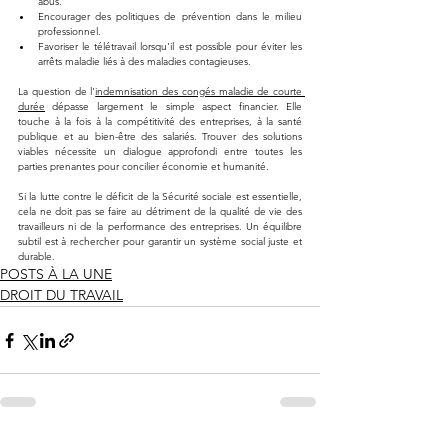
abus.
Encourager des politiques de prévention dans le milieu 
professionnel.
Favoriser le télétravail lorsqu'il est possible pour éviter les 
arrêts maladie liés à des maladies contagieuses.
La question de l'
indemnisation des congés maladie de courte 
durée
 dépasse largement le simple aspect financier. Elle 
touche à la fois à la compétitivité des entreprises, à la santé 
publique et au bien-être des salariés. Trouver des solutions 
viables nécessite un dialogue approfondi entre toutes les 
parties prenantes pour concilier économie et humanité.
Si la lutte contre le déficit de la Sécurité sociale est essentielle, 
cela ne doit pas se faire au détriment de la qualité de vie des 
travailleurs ni de la performance des entreprises. Un équilibre 
subtil est à rechercher pour garantir un système social juste et 
durable.
POSTS À LA UNE
DROIT DU TRAVAIL