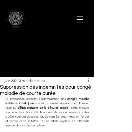
11 juin 2024
3 min de lecture
Suppression des indemnités pour congé
maladie de courte durée
La proposition d'arrêter l'indemnisation des 
congés maladie 
inférieurs à huit jours
 suscite un débat vigoureux en France. 
Face au 
déficit croissant de la Sécurité sociale
, cette mesure 
vise à réduire les coûts financiers de ces absences courtes 
jugées souvent abusives. Quels sont les arguments en faveur 
et contre cette initiative  ? Cet article explore les différents 
aspects de ce sujet complexe.