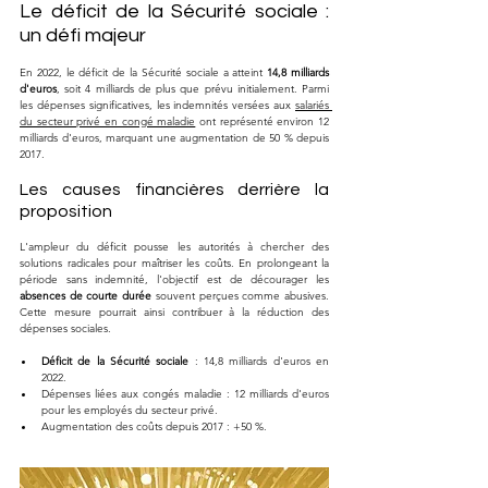
Le déficit de la Sécurité sociale : 
un défi majeur
En 2022, le déficit de la Sécurité sociale a atteint 
14,8 milliards 
d'euros
, soit 4 milliards de plus que prévu initialement. Parmi 
les dépenses significatives, les indemnités versées aux 
salariés 
du secteur privé en congé maladie
 ont représenté environ 12 
milliards d'euros, marquant une augmentation de 50 % depuis 
2017.
Les causes financières derrière la 
proposition
L'ampleur du déficit pousse les autorités à chercher des 
solutions radicales pour maîtriser les coûts. En prolongeant la 
période sans indemnité, l'objectif est de décourager les 
absences de courte durée
 souvent perçues comme abusives. 
Cette mesure pourrait ainsi contribuer à la réduction des 
dépenses sociales.
Déficit de la Sécurité sociale
 : 14,8 milliards d'euros en 
2022.
Dépenses liées aux congés maladie : 12 milliards d'euros 
pour les employés du secteur privé.
Augmentation des coûts depuis 2017 : +50 %.