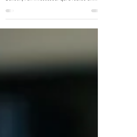
arrêt du 17 juin 2026 (n° 25-13.536, publié au
Bulletin) : un investisseur qui a réalisé un
apport en compte courant sur la foi de
comptes certifiés inexacts conserve le droit
d'agir personnellement contre le
commissaire aux comptes, même après la
liquidation judiciaire de la société. Son
préjudice - avoir été trompé - est distinct du
préjudice collectif des créanciers. Il échappe
au monopole du liquidateur.