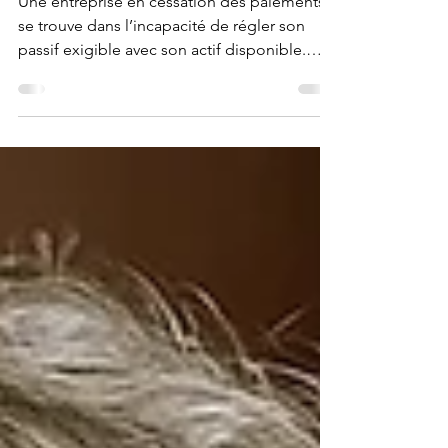
paiements : une notion clé
du droit des affaires
Une entreprise en cessation des paiements
se trouve dans l’incapacité de régler son
passif exigible avec son actif disponible.
Cette situation, encadrée par l’article L. 631-1
du code de commerce, impose au dirigeant
de déclarer l’état de cessation dans un délai
de 45 jours auprès du tribunal compétent.
Cette démarche ouvre une procédure
collective de redressement ou de liquidation
selon la situation financière de l’entreprise.