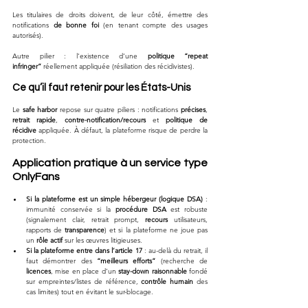
Les titulaires de droits doivent, de leur côté, émettre des 
notifications 
de bonne foi
 (en tenant compte des usages 
autorisés). 
Autre pilier : l’existence d’une 
politique “repeat 
infringer”
 réellement appliquée (résiliation des récidivistes).
Ce qu’il faut retenir pour les États-Unis
Le 
safe harbor
 repose sur quatre piliers : notifications 
précises
, 
retrait rapide
, 
contre-notification/recours
 et 
politique de 
récidive
 appliquée. À défaut, la plateforme risque de perdre la 
protection.
Application pratique à un service type 
OnlyFans
Si la plateforme est un simple hébergeur (logique DSA)
 : 
immunité conservée si la 
procédure DSA
 est robuste 
(signalement clair, retrait prompt, 
recours
 utilisateurs, 
rapports de 
transparence
) et si la plateforme ne joue pas 
un 
rôle actif
 sur les œuvres litigieuses.
Si la plateforme entre dans l’article 17
 : au-delà du retrait, il 
faut démontrer des 
“meilleurs efforts”
 (recherche de 
licences
, mise en place d’un 
stay-down raisonnable
 fondé 
sur empreintes/listes de référence, 
contrôle humain
 des 
cas limites) tout en évitant le sur-blocage.