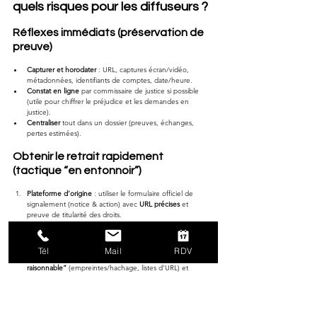
quels risques pour les diffuseurs ?
Réflexes immédiats (préservation de 
preuve)
Capturer et horodater
 : URL, captures écran/vidéo, 
métadonnées, identifiants de comptes, date/heure.
Constat en ligne
 par commissaire de justice si possible 
(utile pour chiffrer le préjudice et les demandes en 
justice).
Centraliser
 tout dans un dossier (preuves, échanges, 
pertes estimées).
Obtenir le retrait rapidement 
(tactique “en entonnoir”)
Plateforme d’origine
 : utiliser le formulaire officiel de 
signalement (notice & action) avec 
URL précises
 et 
preuve de titularité des droits.
Copies hors plateforme
 : viser 
hébergeur
, 
réseau social
, 
moteur de recherche
 (déréférencement), 
registrar/CDN
 si nécessaire.
Tél
Mail
RDV
Récidive
 : exiger un 
“stay-down 
raisonnable”
 (empreintes/hachage, listes d’URL) et 
demander le suivi (confirmation écrite).
Astreindre
 : en cas d’inertie, 
référé
 pour 
retrait/déréférencement sous 
astreinte
.