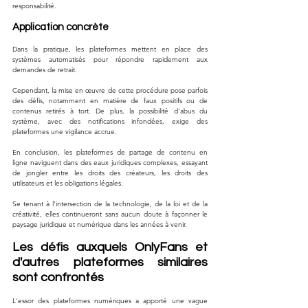
responsabilité.
Application concrète
Dans la pratique, les plateformes mettent en place des 
systèmes automatisés pour répondre rapidement aux 
demandes de retrait. 
Cependant, la mise en œuvre de cette procédure pose parfois 
des défis, notamment en matière de faux positifs ou de 
contenus retirés à tort. De plus, la possibilité d'abus du 
système, avec des notifications infondées, exige des 
plateformes une vigilance accrue.
En conclusion, les plateformes de partage de contenu en 
ligne naviguent dans des eaux juridiques complexes, essayant 
de jongler entre les droits des créateurs, les droits des 
utilisateurs et les obligations légales. 
Se tenant à l'intersection de la technologie, de la loi et de la 
créativité, elles continueront sans aucun doute à façonner le 
paysage juridique et numérique dans les années à venir.
Les défis auxquels OnlyFans et 
d'autres plateformes similaires 
sont confrontés
L'essor des plateformes numériques a apporté une vague 