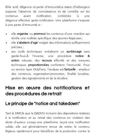
Rôle actif, diligence et perte d’immunitéLe statut d’hébergeur 
suppose l’absence de connaissance et de contrôle sur les 
contenus avant notification, combinée à une 
diligence effective après notification. Une plateforme s’expose 
à une perte d’immunité si :
elle 
organise
 ou 
promeut
 les contenus d’une manière qui 
révèle une maîtrise spécifique des œuvres litigieuses ;
elle 
s’abstient d’agir
 malgré des informations suffisamment 
précises ;
ses outils techniques entraînent un 
sur-blocage
 sans 
garde-fous.À l’inverse, une procédure 
notice & 
action
 robuste, des 
recours
 effectifs et des mesures 
techniques 
proportionnées
 confortent l’immunité. Pour 
un service type OnlyFans, l’analyse est 
factuelle
 : ampleur 
des contenus, organisation/promotion, finalité lucrative, 
gestion des signalements et de la récidive.
Mise en œuvre des notifications et 
des procédures de retrait
Le principe de "notice and takedown"
Tant le DMCA que la DADVSI incluent des dispositions relatives 
à la notification et au retrait des contenus en violation des 
droits d'auteur. Lorsqu'une plateforme reçoit une notification 
valide, elle est généralement tenue de retirer le contenu 
litigieux rapidement pour bénéficier de la protection contre la 