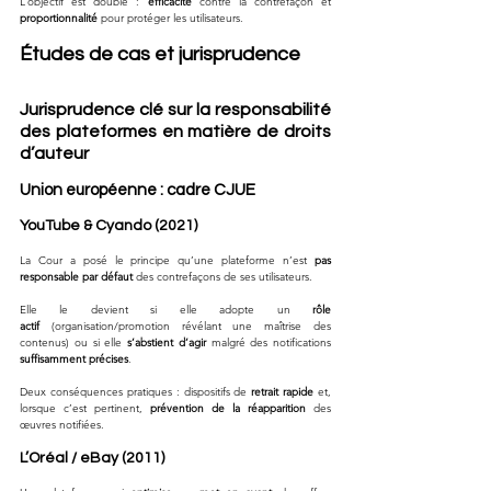
L’objectif est double : 
efficacité
 contre la contrefaçon et 
proportionnalité
 pour protéger les utilisateurs.
Études de cas et jurisprudence
Jurisprudence clé sur la responsabilité 
des plateformes en matière de droits 
d’auteur
Union européenne : cadre CJUE
YouTube & Cyando (2021)
La Cour a posé le principe qu’une plateforme n’est 
pas 
responsable par défaut
 des contrefaçons de ses utilisateurs. 
Elle le devient si elle adopte un 
rôle 
actif
 (organisation/promotion révélant une maîtrise des 
contenus) ou si elle 
s’abstient d’agir
 malgré des notifications 
suffisamment précises
. 
Deux conséquences pratiques : dispositifs de 
retrait rapide
 et, 
lorsque c’est pertinent, 
prévention de la réapparition
 des 
œuvres notifiées.
L’Oréal / eBay (2011)