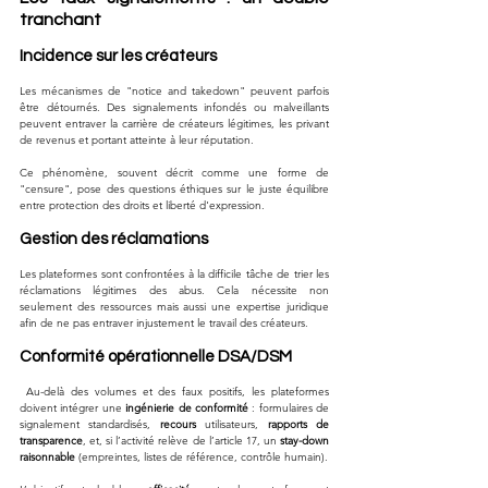
tranchant
Incidence sur les créateurs
Les mécanismes de "notice and takedown" peuvent parfois 
être détournés. Des signalements infondés ou malveillants 
peuvent entraver la carrière de créateurs légitimes, les privant 
de revenus et portant atteinte à leur réputation. 
Ce phénomène, souvent décrit comme une forme de 
"censure", pose des questions éthiques sur le juste équilibre 
entre protection des droits et liberté d'expression.
Gestion des réclamations
Les plateformes sont confrontées à la difficile tâche de trier les 
réclamations légitimes des abus. Cela nécessite non 
seulement des ressources mais aussi une expertise juridique 
afin de ne pas entraver injustement le travail des créateurs.
Conformité opérationnelle DSA/DSM
 Au-delà des volumes et des faux positifs, les plateformes 
doivent intégrer une 
ingénierie de conformité
 : formulaires de 
signalement standardisés, 
recours
 utilisateurs, 
rapports de 
transparence
, et, si l’activité relève de l’article 17, un 
stay-down 
raisonnable
 (empreintes, listes de référence, contrôle humain). 