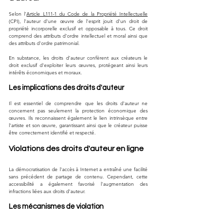
Selon l'
Article L111-1 du Code de la Propriété Intellectuelle
(CPI), l'auteur d'une œuvre de l'esprit jouit d'un droit de 
propriété incorporelle exclusif et opposable à tous. Ce droit 
comprend des attributs d'ordre intellectuel et moral ainsi que 
des attributs d'ordre patrimonial. 
En substance, les droits d'auteur confèrent aux créateurs le 
droit exclusif d'exploiter leurs œuvres, protégeant ainsi leurs 
intérêts économiques et moraux.
Les implications des droits d'auteur
Il est essentiel de comprendre que les droits d'auteur ne 
concernent pas seulement la protection économique des 
œuvres. Ils reconnaissent également le lien intrinsèque entre 
l'artiste et son œuvre, garantissant ainsi que le créateur puisse 
être correctement identifié et respecté.
Violations des droits d'auteur en ligne
La démocratisation de l'accès à Internet a entraîné une facilité 
sans précédent de partage de contenu. Cependant, cette 
accessibilité a également favorisé l'augmentation des 
infractions liées aux droits d'auteur.
Les mécanismes de violation