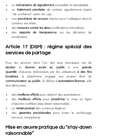
un 
mécanisme de signalement
 accessible et standardisé ;
un 
traitement prioritaire
 de certains signalements (statut 
“de confiance” selon les cas) ;
une 
procédure de recours
 interne pour l’utilisateur dont le 
contenu est retiré ;
des 
mesures contre les abus
 (notifications infondées) ;
des 
rapports de transparence
 sur les décisions de 
modération.
Article 17 (DSM) : régime spécial des 
services de partage
Pour les services dont l’un des buts principaux est de 
stocker
 et 
donner accès au public
 à une 
grande 
quantité
 d’œuvres téléversées par les utilisateurs 
à des fins 
lucratives
, la plateforme engage son propre droit de 
communication au public
. À défaut d’
autorisation/licence
, elle 
doit démontrer :
des 
meilleurs efforts
 pour obtenir des autorisations ;
des 
meilleurs efforts
 pour 
empêcher
 la mise en ligne 
d’œuvres notifiées (stay-down raisonnable) ;
un 
retrait prompt
 des contenus litigieux ;
des 
garanties procédurales
 pour éviter le sur-blocage 
(recours, exceptions).
Mise en œuvre pratique du “stay-down 
raisonnable”