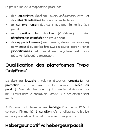
La prévention de la réapparition passe par :
des 
empreintes
 (hachage audio/vidéo/image/texte) et 
des 
listes de référence
 fournies par les titulaires ;
un 
contrôle humain
 des cas limites pour limiter les faux 
positifs ;
une 
gestion des récidives
 (répétiteurs) et des 
réintégrations contrôlées
 en cas d’erreur ;
des 
rapports internes
 (taux d’erreur, délais, contestations) 
permettant d’ajuster les filtres.Ces mesures doivent rester 
proportionnées
 et réévaluées régulièrement pour 
préserver la liberté d’expression.
Qualification des plateformes “type 
OnlyFans”
L’analyse est 
factuelle
 : volume d’œuvres, 
organisation
 et 
promotion
 des contenus, finalité lucrative, 
accès du 
public
 (même via abonnement). Un service d’abonnement 
peut entrer dans le champ de l’article 17 si ces critères sont 
réunis. 
À l’inverse, s’il demeure un 
hébergeur
 au sens DSA, il 
conserve l’immunité 
à condition
 d’une diligence effective 
(retraits, prévention de récidive, recours, transparence).
Hébergeur actif vs hébergeur passif