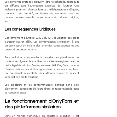
Les contenus protégés peuvent être téléchargés, reproduits 
ou diffusés sans l'autorisation expresse de l'auteur. Ces 
violations prennent diverses formes : téléchargements illégaux, 
streaming non autorisé, réutilisation de contenus dans des 
œuvres dérivées sans le consentement du créateur original, 
etc.
Les conséquences juridiques
Conformément à l'
Article L335-2 du CPI
, la violation des droits 
d'auteur est un délit. Les contrevenants s'exposent à des 
sanctions pouvant inclure des amendes conséquentes et des 
peines d'emprisonnement.
En conclusion, comprendre la montée des plateformes de 
contenu en ligne et la manière dont elles interagissent avec le 
cadre légal des droits d'auteur est essentiel. OnlyFans, comme 
d'autres plateformes, doit naviguer dans cet espace complexe, 
en équilibrant la créativité des utilisateurs avec le respect 
impératif des droits d'auteur. 
Les créateurs et les consommateurs doivent donc être 
pleinement conscients de leurs droits et responsabilités dans 
ce contexte digital.
Le fonctionnement d'OnlyFans et 
des plateformes similaires
Dans un monde numérique en constante évolution, il est 