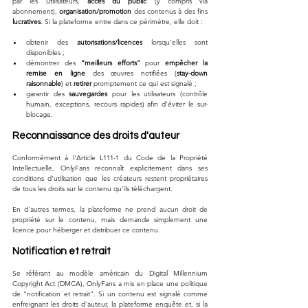
par les utilisateurs, 
accès du public
 (y compris via 
abonnement), 
organisation/promotion
 des contenus à des fins 
lucratives
. Si la plateforme entre dans ce périmètre, elle doit :
obtenir des 
autorisations/licences
 lorsqu’elles sont 
disponibles ;
démontrer des 
“meilleurs efforts”
 pour 
empêcher la 
remise en ligne
 des œuvres notifiées (
stay-down 
raisonnable
) et 
retirer
 promptement ce qui est signalé ;
garantir des 
sauvegardes
 pour les utilisateurs (contrôle 
humain, exceptions, recours rapides) afin d’éviter le sur-
blocage.
Reconnaissance des droits d'auteur
Conformément à l'Article L111-1 du Code de la Propriété 
Intellectuelle, OnlyFans reconnaît explicitement dans ses 
conditions d'utilisation que les créateurs restent propriétaires 
de tous les droits sur le contenu qu'ils téléchargent. 
En d'autres termes, la plateforme ne prend aucun droit de 
propriété sur le contenu, mais demande simplement une 
licence pour héberger et distribuer ce contenu.
Notification et retrait
Se référant au modèle américain du Digital Millennium 
Copyright Act (DMCA), OnlyFans a mis en place une politique 
de "notification et retrait". Si un contenu est signalé comme 
enfreignant les droits d'auteur, la plateforme enquête et, si la 