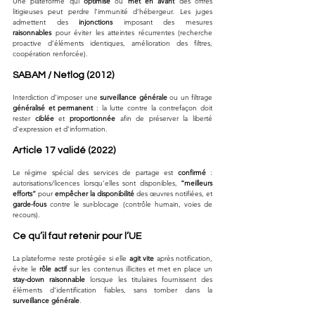
Une plateforme qui 
optimise
 ou 
met en avant
 des offres 
litigieuses peut perdre l’immunité d’hébergeur. Les juges 
admettent des 
injonctions
 imposant des mesures 
raisonnables
 pour éviter les atteintes récurrentes (recherche 
proactive d’éléments identiques, amélioration des filtres, 
coopération renforcée).
SABAM / Netlog (2012)
Interdiction d’imposer une 
surveillance générale
 ou un filtrage 
généralisé et permanent
 : la lutte contre la contrefaçon doit 
rester 
ciblée
 et 
proportionnée
 afin de préserver la liberté 
d’expression et d’information.
Article 17 validé (2022)
Le régime spécial des services de partage est 
confirmé
 : 
autorisations/licences lorsqu’elles sont disponibles, 
“meilleurs 
efforts”
 pour 
empêcher la disponibilité
 des œuvres notifiées, et 
garde-fous
 contre le sur-blocage (contrôle humain, voies de 
recours).
Ce qu’il faut retenir pour l’UE
La plateforme reste protégée si elle 
agit vite
 après notification, 
évite le 
rôle actif
 sur les contenus illicites et met en place un 
stay-down raisonnable
 lorsque les titulaires fournissent des 
éléments d’identification fiables, sans tomber dans la 
surveillance générale
.