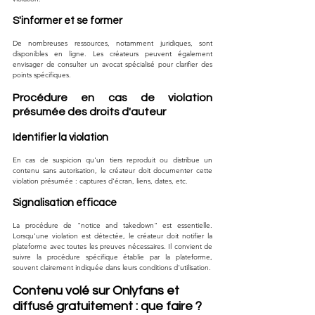
S'informer et se former
De nombreuses ressources, notamment juridiques, sont 
disponibles en ligne. Les créateurs peuvent également 
envisager de consulter un avocat spécialisé pour clarifier des 
points spécifiques.
Procédure en cas de violation 
présumée des droits d'auteur
Identifier la violation
En cas de suspicion qu'un tiers reproduit ou distribue un 
contenu sans autorisation, le créateur doit documenter cette 
violation présumée : captures d'écran, liens, dates, etc.
Signalisation efficace
La procédure de "notice and takedown" est essentielle. 
Lorsqu'une violation est détectée, le créateur doit notifier la 
plateforme avec toutes les preuves nécessaires. Il convient de 
suivre la procédure spécifique établie par la plateforme, 
souvent clairement indiquée dans leurs conditions d'utilisation.
Contenu volé sur Onlyfans et 
diffusé gratuitement : que faire ? 