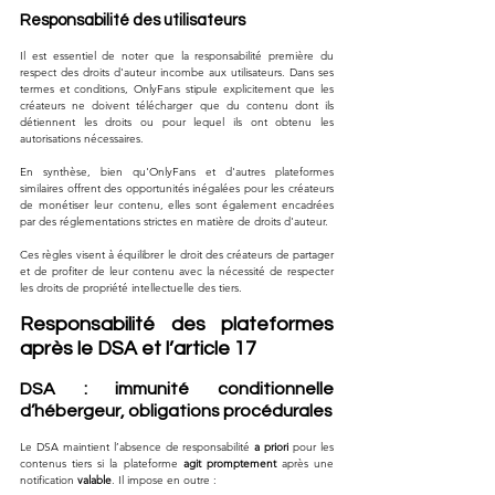
Responsabilité des utilisateurs
Il est essentiel de noter que la responsabilité première du 
respect des droits d'auteur incombe aux utilisateurs. Dans ses 
termes et conditions, OnlyFans stipule explicitement que les 
créateurs ne doivent télécharger que du contenu dont ils 
détiennent les droits ou pour lequel ils ont obtenu les 
autorisations nécessaires.
En synthèse, bien qu'OnlyFans et d'autres plateformes 
similaires offrent des opportunités inégalées pour les créateurs 
de monétiser leur contenu, elles sont également encadrées 
par des réglementations strictes en matière de droits d'auteur. 
Ces règles visent à équilibrer le droit des créateurs de partager 
et de profiter de leur contenu avec la nécessité de respecter 
les droits de propriété intellectuelle des tiers.
Responsabilité des plateformes 
après le DSA et l’article 17
DSA : immunité conditionnelle 
d’hébergeur, obligations procédurales
Le DSA maintient l’absence de responsabilité 
a priori
 pour les 
contenus tiers si la plateforme 
agit promptement
 après une 
notification 
valable
. Il impose en outre :