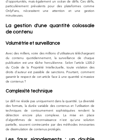
d'opportunités, mais également un océan de défis. Ces défis, 
particulièrement prévalents pour des plateformes comme 
OnlyFans, nécessitent une attention et une gestion 
minutieuses.
La gestion d'une quantité colossale 
de contenu
Volumétrie et surveillance
Avec des milliers, voire des millions d'utilisateurs téléchargeant 
du contenu quotidiennement, la surveillance de chaque 
publication est une tâche herculéenne. Selon l'article L335-2 
du Code de la Propriété Intellectuelle, toute violation des 
droits d'auteur est passible de sanctions. Pourtant, comment 
garantir le respect de cet article face à une quantité si massive 
de contenus ?
Complexité technique
Le défi ne réside pas uniquement dans la quantité. La diversité 
des formats, la durée variable des contenus et l'utilisation de 
techniques de contournement sophistiquées rendent la 
détection encore plus complexe. La mise en place 
d'algorithmes de reconnaissance n'est qu'une solution 
partielle, souvent contrecarrée par des méthodes innovantes 
de dissimulation de contenus protégés.
Les faux signalements : un double 