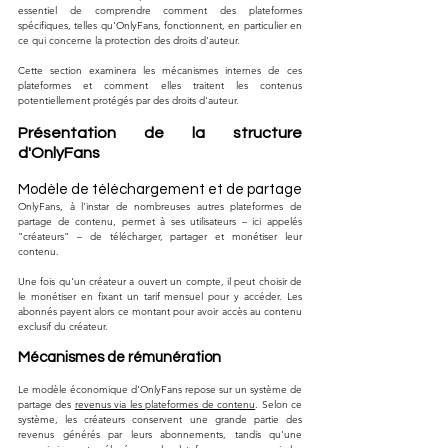
essentiel de comprendre comment des plateformes 
spécifiques, telles qu'OnlyFans, fonctionnent, en particulier en 
ce qui concerne la protection des droits d'auteur. 
Cette section examinera les mécanismes internes de ces 
plateformes et comment elles traitent les contenus 
potentiellement protégés par des droits d'auteur.
Présentation de la structure 
d'OnlyFans
Modèle de téléchargement et de partage
OnlyFans, à l'instar de nombreuses autres plateformes de 
partage de contenu, permet à ses utilisateurs – ici appelés 
"créateurs" – de télécharger, partager et monétiser leur 
contenu. 
Une fois qu'un créateur a ouvert un compte, il peut choisir de 
le monétiser en fixant un tarif mensuel pour y accéder. Les 
abonnés payent alors ce montant pour avoir accès au contenu 
exclusif du créateur.
Mécanismes de rémunération
Le modèle économique d'OnlyFans repose sur un système de 
partage des 
revenus via les plateformes de contenu
. Selon ce 
système, les créateurs conservent une grande partie des 
revenus générés par leurs abonnements, tandis qu'une 