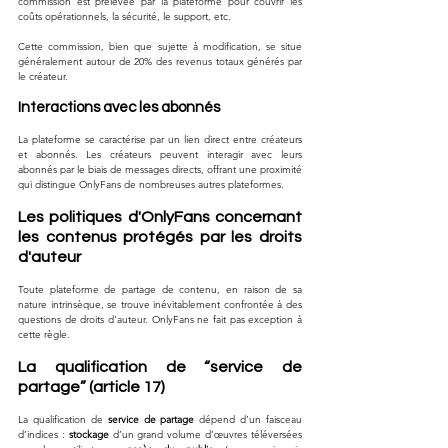
commission est prélevée par la plateforme pour couvrir les 
coûts opérationnels, la sécurité, le support, etc. 
Cette commission, bien que sujette à modification, se situe 
généralement autour de 20% des revenus totaux générés par 
le créateur.
Interactions avec les abonnés
La plateforme se caractérise par un lien direct entre créateurs 
et abonnés. Les créateurs peuvent interagir avec leurs 
abonnés par le biais de messages directs, offrant une proximité 
qui distingue OnlyFans de nombreuses autres plateformes.
Les politiques d'OnlyFans concernant 
les contenus protégés par les droits 
d'auteur
Toute plateforme de partage de contenu, en raison de sa 
nature intrinsèque, se trouve inévitablement confrontée à des 
questions de droits d'auteur. OnlyFans ne fait pas exception à 
cette règle.
La qualification de “service de 
partage” (article 17)
La qualification de 
service de partage
 dépend d’un faisceau 
d’indices : 
stockage
 d’un grand volume d’œuvres téléversées 