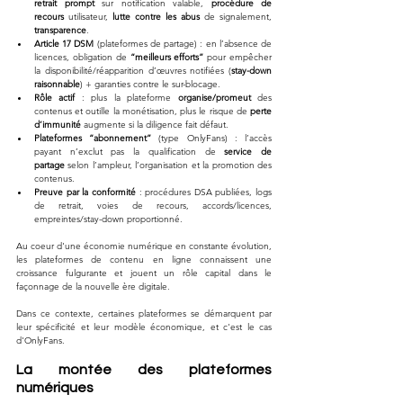
retrait prompt
 sur notification valable, 
procédure de 
recours
 utilisateur, 
lutte contre les abus
 de signalement, 
transparence
.
Article 17 DSM
 (plateformes de partage) : en l’absence de 
licences, obligation de 
“meilleurs efforts”
 pour empêcher 
la disponibilité/réapparition d’œuvres notifiées (
stay-down 
raisonnable
) + garanties contre le sur-blocage.
Rôle actif
 : plus la plateforme 
organise/promeut
 des 
contenus et outille la monétisation, plus le risque de 
perte 
d’immunité
 augmente si la diligence fait défaut.
Plateformes “abonnement”
 (type OnlyFans) : l’accès 
payant n’exclut pas la qualification de 
service de 
partage
 selon l’ampleur, l’organisation et la promotion des 
contenus.
Preuve par la conformité
 : procédures DSA publiées, logs 
de retrait, voies de recours, accords/licences, 
empreintes/stay-down proportionné.
Au coeur d'une économie numérique en constante évolution, 
les plateformes de contenu en ligne connaissent une 
croissance fulgurante et jouent un rôle capital dans le 
façonnage de la nouvelle ère digitale. 
Dans ce contexte, certaines plateformes se démarquent par 
leur spécificité et leur modèle économique, et c'est le cas 
d'OnlyFans.
La montée des plateformes 
numériques