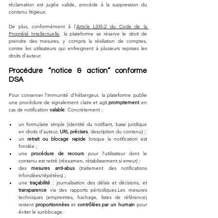
réclamation est jugée valide, procède à la suppression du 
contenu litigieux. 
De plus, conformément à l'
Article L335-2 du Code de la 
Propriété Intellectuelle
, la plateforme se réserve le droit de 
prendre des mesures, y compris la résiliation de comptes, 
contre les utilisateurs qui enfreignent à plusieurs reprises les 
droits d'auteur.
Procédure “notice & action” conforme 
DSA
Pour conserver l’immunité d’hébergeur, la plateforme publie 
une procédure de signalement claire et agit 
promptement
 en 
cas de notification 
valable
. Concrètement :
un formulaire simple (identité du notifiant, base juridique 
en droits d’auteur, 
URL précises
, description du contenu) ;
un 
retrait ou blocage rapide
 lorsque la notification est 
fondée ;
une 
procédure de recours
 pour l’utilisateur dont le 
contenu est retiré (réexamen, rétablissement si erreur) ;
des 
mesures anti-abus
 (traitement des notifications 
infondées/répétées) ;
une 
traçabilité
 : journalisation des délais et décisions, et 
transparence
 via des rapports périodiques.Les mesures 
techniques (empreintes, hachage, listes de référence) 
restent 
proportionnées
 et 
contrôlées par un humain
 pour 
éviter le sur-blocage.