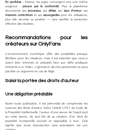
En synthèse : 
Partout, les juges convergent vers une même 
exigence : 
preuve par la conformité
. Plus la plateforme 
documente ses 
processus
, ses 
délais
, ses 
taux d’erreur
, ses 
mesures correctrices
 et ses 
sauvegardes
 pour les utilisateurs, 
plus elle sécurise sa position — sans sacrifier la protection 
effective des titulaires.
Recommandations pour les 
créateurs sur OnlyFans
L'environnement numérique offre des possibilités presque 
illimitées pour les créateurs, mais il est essentiel que ceux-ci 
soient bien informés et préparés face aux défis juridiques 
inhérents à ce milieu. L'ignorance des lois pertinentes ne peut 
pas être un argument en cas de litige.
Saisir la portée des droits d'auteur
Une obligation préalable
Avant toute publication, il est primordial de comprendre les 
nuances des droits d'auteur. Selon l'article L112-1 du Code de 
la Propriété Intellectuelle, l'auteur d'une œuvre de l'esprit jouit 
sur cette œuvre, du seul fait de sa création, d'un droit de 
propriété incorporelle exclusif et opposable à tous. Cela 
signifie que toute reproduction sans autorisation est une 
violation.