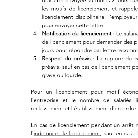
doit être envoyée au moins 2 jours ouvr
les motifs de licenciement et rappeler
licenciement disciplinaire, l'employeu
pour envoyer cette lettre​​.
Notification du licenciement
 : Le salar
de licenciement pour demander des préc
jours pour répondre par lettre recomm
Respect du préavis
 : La rupture du co
préavis, sauf en cas de licenciement po
grave ou lourde​​.
Pour un 
licenciement pour motif écon
l'entreprise et le nombre de salariés l
reclassement et l'établissement d'un ordre d
En cas de licenciement pendant un arrêt ma
l'
indemnité de licenciement
, sauf en cas d