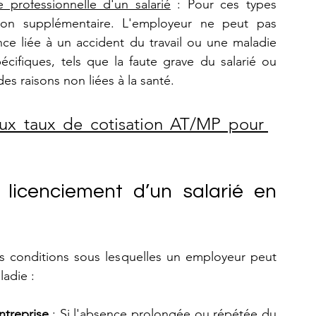
e professionnelle d'un salarié
 : Pour ces types 
ction supplémentaire. L'employeur ne peut pas 
nce liée à un accident du travail ou une maladie 
écifiques, tels que la faute grave du salarié ou 
des raisons non liées à la santé.
ux taux de cotisation AT/MP pour 
 licenciement d’un salarié en 
es conditions sous lesquelles un employeur peut 
ladie :
ntreprise 
: Si l'absence prolongée ou répétée du 