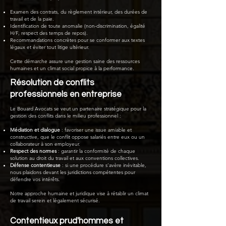
Examen des contrats, du règlement intérieur, des durées de
travail et de la paie.
Identification de toute anomalie (non-discrimination, égalité
H/F, respect des temps de repos).
Recommandations concrètes pour se conformer aux textes
légaux et éviter tout litige ultérieur.
Cette démarche assure une gestion saine des ressources
humaines et un climat social propice à la performance.
Résolution de conflits
professionnels en entreprise
Le Bouard Avocats se veut un partenaire stratégique pour la
gestion des conflits dans le milieu professionnel :
Médiation et dialogue
: favoriser une issue amiable et
constructive, que le conflit oppose salariés entre eux ou un
collaborateur à son employeur.
Respect des normes
: garantir la conformité de chaque
solution au droit du travail et aux conventions collectives.
Défense contentieuse
: si une procédure s’avère inévitable,
nous plaidons devant les juridictions compétentes pour
défendre vos intérêts.
Notre approche humaine et juridique vise à rétablir un climat
de travail serein et légalement sécurisé.
Contentieux prud'hommes et