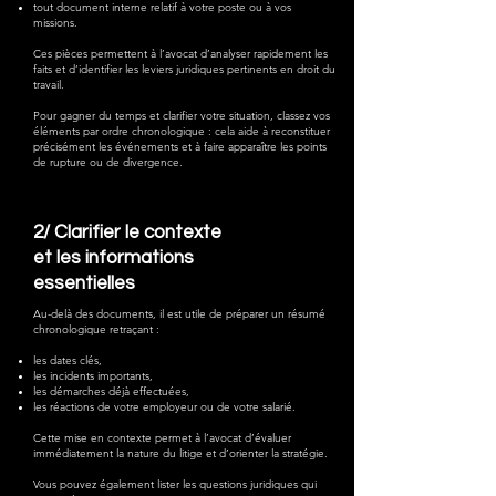
tout document interne relatif à votre poste ou à vos
missions.
Ces pièces permettent à l’avocat d’analyser rapidement les
faits et d’identifier les leviers juridiques pertinents en droit du
travail.
Pour gagner du temps et clarifier votre situation, classez vos
éléments par ordre chronologique : cela aide à reconstituer
précisément les événements et à faire apparaître les points
de rupture ou de divergence.
2/
Clarifier le contexte
et les informations
essentielles
Au-delà des documents, il est utile de préparer un résumé
chronologique retraçant :
les dates clés,
les incidents importants,
les démarches déjà effectuées,
les réactions de votre employeur ou de votre salarié.
Cette mise en contexte permet à l’avocat d’évaluer
immédiatement la nature du litige et d’orienter la stratégie.
Vous pouvez également lister les questions juridiques qui