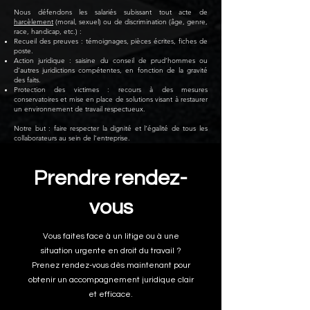
Nous défendons les salariés subissant tout acte de
harcèlement
(moral, sexuel) ou de discrimination (âge, genre,
race, handicap, etc.) :
Recueil des preuves : témoignages, pièces écrites, fiches de
poste.
Action juridique : saisine du conseil de prud’hommes ou
d’autres juridictions compétentes, en fonction de la gravité
des faits.
Protection des victimes : recours à des mesures
conservatoires et mise en place de solutions visant à restaurer
un environnement de travail respectueux.
Notre but : faire respecter la dignité et l’égalité de tous les
collaborateurs au sein de l’entreprise.
Prendre rendez-
vous
Vous faites face à un litige ou à une
situation urgente en droit du travail ?
Prenez rendez-vous dès maintenant pour
obtenir un accompagnement juridique clair
et efficace.