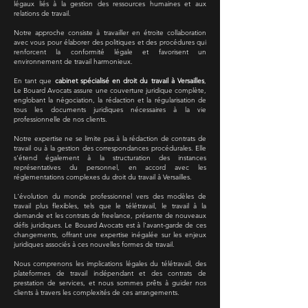
légaux liés à la gestion des ressources humaines et aux
relations de travail.
Notre approche consiste à travailler en étroite collaboration
avec vous pour élaborer des politiques et des procédures qui
renforcent la conformité légale et favorisent un
environnement de travail harmonieux.
En tant que
cabinet spécialisé en droit du travail à Versailles
,
Le Bouard Avocats assure une couverture juridique complète,
englobant la négociation, la rédaction et la régularisation de
tous les documents juridiques nécessaires à la vie
professionnelle de nos clients.
Notre expertise ne se limite pas à la rédaction de contrats de
travail ou à la gestion des correspondances procédurales. Elle
s'étend également à la structuration des instances
représentatives du personnel, en accord avec les
réglementations complexes du droit du travail à Versailles.
L'évolution du monde professionnel vers des modèles de
travail plus flexibles, tels que le télétravail, le travail à la
demande et les contrats de freelance, présente de nouveaux
défis juridiques. Le Bouard Avocats est à l'avant-garde de ces
changements, offrant une expertise inégalée sur les enjeux
juridiques associés à ces nouvelles formes de travail.
Nous comprenons les implications légales du télétravail, des
plateformes de travail indépendant et des contrats de
prestation de services, et nous sommes prêts à guider nos
clients à travers les complexités de ces arrangements.