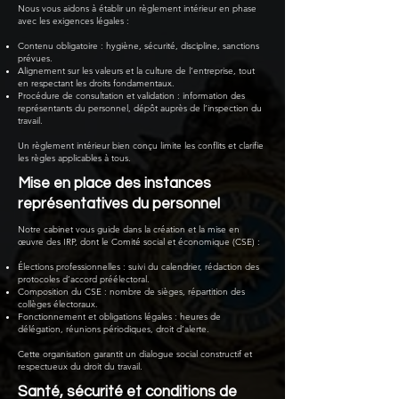
Nous vous aidons à établir un règlement intérieur en phase
avec les exigences légales :
Contenu obligatoire : hygiène, sécurité, discipline, sanctions
prévues.
Alignement sur les valeurs et la culture de l’entreprise, tout
en respectant les droits fondamentaux.
Procédure de consultation et validation : information des
représentants du personnel, dépôt auprès de l’inspection du
travail.
Un règlement intérieur bien conçu limite les conflits et clarifie
les règles applicables à tous.
Mise en place des instances
représentatives du personnel
Notre cabinet vous guide dans la création et la mise en
œuvre des IRP, dont le Comité social et économique (CSE) :
Élections professionnelles : suivi du calendrier, rédaction des
protocoles d’accord préélectoral.
Composition du CSE : nombre de sièges, répartition des
collèges électoraux.
Fonctionnement et obligations légales : heures de
délégation, réunions périodiques, droit d’alerte.
Cette organisation garantit un dialogue social constructif et
respectueux du droit du travail.
Santé, sécurité et conditions de