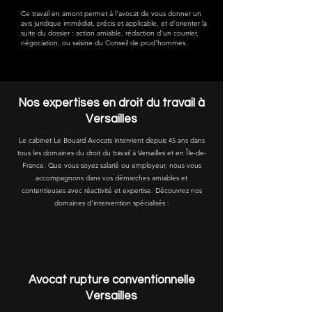
Ce travail en amont permet à l’avocat de vous donner un
avis juridique immédiat, précis et applicable, et d’orienter la
suite du dossier : action amiable, rédaction d’un courrier,
négociation, ou saisine du Conseil de prud’hommes.
Nos expertises en droit du travail à
Versailles
Le cabinet Le Bouard Avocats intervient depuis 45 ans dans
tous les domaines du droit du travail à Versailles et en Île-de-
France. Que vous soyez salarié ou employeur, nous vous
accompagnons dans vos démarches amiables et
contentieuses avec réactivité et expertise. Découvrez nos
domaines d'intervention spécialisés :
Avocat rupture conventionnelle
Versailles