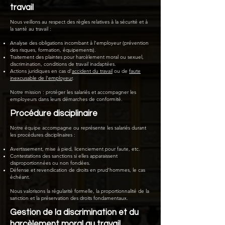
travail
Nous veillons au respect des règles relatives à la sécurité et à
la santé au travail :
Analyse des obligations incombant à l’employeur (prévention
des risques, formation, équipements).
Traitement des plaintes pour harcèlement moral ou sexuel,
discrimination, conditions de travail inadaptées.
Actions juridiques en cas d’
accident du travail
ou de
faute
inexcusable de l'employeur
.
Notre mission : protéger les salariés et accompagner les
employeurs dans leurs démarches de conformité.
Procédure disciplinaire
Notre équipe accompagne ou représente les salariés durant
les procédures disciplinaires :
Avertissement, mise à pied, licenciement pour faute, etc.
Contestations des sanctions si elles apparaissent
disproportionnées ou non fondées.
Défense et revendication de droits en prud’hommes, le cas
échéant.
Nous valorisons la régularité formelle, la proportionnalité de la
sanction et la préservation des droits fondamentaux.
Gestion de la discrimination et du
harcèlement moral au travail