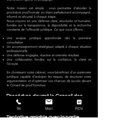
Notre mission est simple : vous permettre d’aborder la
procédure prud’homale en étant parfaitement accompagné,
informé et sécurisé à chaque étape.
Nous croyons en une défense claire, structurée et humaine,
fondée sur la transparence, la disponibilité et la recherche
constante de l’efficacité juridique. Ce que nous offrons :
Une analyse juridique approfondie dès la première
consultation
Un accompagnement stratégique adapté à chaque situation
professionnelle
Une défense engagée, réactive et orientée résultats
Une collaboration fondée sur la confiance, la clarté et
l’écoute
En choisissant notre cabinet, vous bénéficiez d’un partenaire
juridique capable d’anticiper les risques, de structurer votre
argumentation et d’optimiser vos chances de succès devant
le Conseil de prud’hommes.
Procédure devant le Conseil des
Prud'hommes
Tél
Mail
RDV
Tentative amiable avec la partie
adverse
Dès l’ouverture du dossier, nous prenons contact
avec le confrère qui représente l’employeur ou le