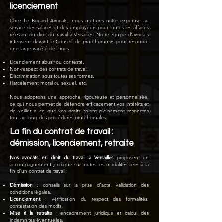
licenciement
Chez Le Bouard Avocats, nous mettons notre expertise au
service des salariés et des employeurs pour toutes les affaires
relevant du droit du travail à Versailles. Notre équipe d’avocats
intervient devant le Conseil de prud’hommes pour résoudre
une large variété de litiges :
Licenciement abusif ou contesté,
Non-respect des contrats de travail,
Discrimination sous toutes ses formes,
Harcèlement moral ou sexuel, etc.
Nous adoptons une approche rigoureuse et personnalisée,
ce qui nous permet de défendre efficacement vos intérêts et
de veiller à ce que vos droits soient pleinement respectés
tout au long des
procédures prud’homales
.
La fin du contrat de travail :
démission, licenciement, retraite
Nos avocats en droit du travail à Versailles
proposent un
accompagnement juridique sur toutes les modalités liées à la
fin d’un contrat de travail :
Démission
: conseils sur la prise d’acte, validation des
conditions légales,
Licenciement
: vérification du respect des formalités,
contestation des motifs,
Mise à la retraite
: encadrement juridique et calcul des
indemnités éventuelles.