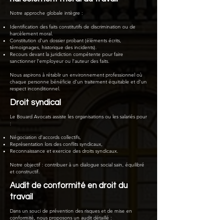
Notre approche globale intègre :
Identification des faits constitutifs de discrimination ou de
harcèlement moral.
Constitution d’un dossier probant (éléments écrits,
témoignages, historique des incidents).
Recours devant la juridiction compétente pour faire
sanctionner l’employeur ou l’auteur des faits.
Nous aspirons à rétablir un environnement professionnel où
chaque personne bénéficie d’un traitement équitable et d’un
respect inconditionnel.
Droit syndical
Le Bouard Avocats assiste les organisations ou les salariés pour
:
Négociation d’accords collectifs,
Représentation lors des conflits syndicaux,
Reconnaissance et exercice des droits syndicaux.
Notre objectif : contribuer à un dialogue social sain, équilibré
et constructif.
Audit de conformité en droit du
travail
Dans un souci de prévention des risques et de mise en
conformité, nous proposons un audit détaillé :