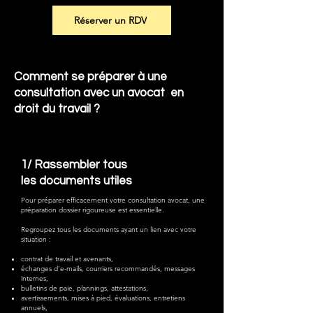
Réserver un RDV
Comment se préparer à une
consultation avec un avocat en
droit du travail ?
1/ Rassembler tous
les documents utiles
Pour préparer efficacement votre consultation avocat, une
préparation dossier rigoureuse est essentielle.
Regroupez tous les documents ayant un lien avec votre
situation :
contrat de travail et avenants,
échanges d’e-mails, courriers recommandés, messages
internes,
bulletins de paie, plannings, attestations,
avertissements, mises à pied, évaluations, entretiens
annuels,