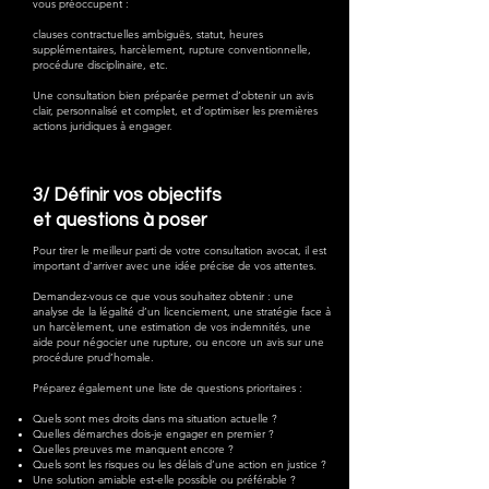
vous préoccupent :
clauses contractuelles ambiguës, statut, heures
supplémentaires, harcèlement, rupture conventionnelle,
procédure disciplinaire, etc.
Une consultation bien préparée permet d’obtenir un avis
clair, personnalisé et complet, et d’optimiser les premières
actions juridiques à engager.
3/
Définir vos objectifs
et questions à poser
Pour tirer le meilleur parti de votre consultation avocat, il est
important d'arriver avec une idée précise de vos attentes.
Demandez-vous ce que vous souhaitez obtenir : une
analyse de la légalité d’un licenciement, une stratégie face à
un harcèlement, une estimation de vos indemnités, une
aide pour négocier une rupture, ou encore un avis sur une
procédure prud’homale.
Préparez également une liste de questions prioritaires :
Quels sont mes droits dans ma situation actuelle ?
Quelles démarches dois-je engager en premier ?
Quelles preuves me manquent encore ?
Quels sont les risques ou les délais d’une action en justice ?
Une solution amiable est-elle possible ou préférable ?