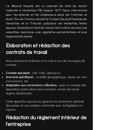
Le Bouard Avocats est un cabinet de droit du travail
implanté à Versailles (78) depuis 1977. Nous intervenons
pour les salariés et les employeurs dans les Yvelines et
toute l'Île-de-France, devant le Conseil de prud'hommes de
Versailles et le Tribunal judiciaire de Versailles. Notre
équipe d'avocats en droit du travail met à votre service une
expertise reconnue, une approche personnalisée et une
disponibilité réelle.
Élaboration et rédaction des
contrats de travail
Nous assurons la rédaction et la mise à jour de tous types de
contrats :
Contrats standards
: CDI, CDD, alternance.
Avenants spécifiques
: mobilité géographique, clause de non-
concurrence, etc.
Adaptation aux conventions collectives
: prise en compte des
dispositions particulières (rémunération, temps de travail,
régime disciplinaire).
Cette approche rigoureuse garantit une protection optimale
des parties et une parfaite conformité avec la législation en
vigueur.
Rédaction du règlement intérieur de
l'entreprise