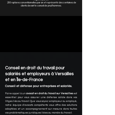
200 ruptures conventionnelles par an et représenté des centaines de
clients devant le conseil de prud'hommes.
Conseil en droit du travail pour
salariés et employeurs à Versailles
et en Île-de-France
Conseil et défense pour entreprises et salariés.
Faire appel à un
avocat en droit du travail sur Versailles
est
essentiel pour vous assurer une défense solide dans vos
litiges liés au travail. Que vous soyez employeur ou employé,
notre équipe d'avocats compétents vous offre des solutions
adaptées et un accompagnement sur-mesure dans toutes
vos problématiques juridiques liées au monde du travail.