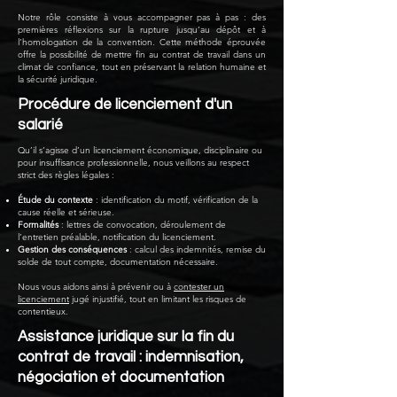
Notre rôle consiste à vous accompagner pas à pas : des
premières réflexions sur la rupture jusqu’au dépôt et à
l’homologation de la convention. Cette méthode éprouvée
offre la possibilité de mettre fin au contrat de travail dans un
climat de confiance, tout en préservant la relation humaine et
la sécurité juridique.
Procédure de licenciement d'un
salarié
Qu’il s’agisse d’un licenciement économique, disciplinaire ou
pour insuffisance professionnelle, nous veillons au respect
strict des règles légales :
Étude du contexte
: identification du motif, vérification de la
cause réelle et sérieuse.
Formalités
: lettres de convocation, déroulement de
l’entretien préalable, notification du licenciement.
Gestion des conséquences
: calcul des indemnités, remise du
solde de tout compte, documentation nécessaire.
Nous vous aidons ainsi à prévenir ou à
contester un
licenciement
jugé injustifié, tout en limitant les risques de
contentieux.
Assistance juridique sur la fin du
contrat de travail : indemnisation,
négociation et documentation