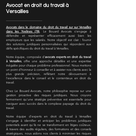
Avocat en droit du travail à
Versailles
Avocats dans le domaine du droit du travail sur sur Versailles
dans les Yvelines (78)
, Le Bouard Avocats s'engage à
défendre et représenter efficacement aussi bien les
employeurs que les salariés. Notre objectif est clair : fournir
des solutions juridiques personnalisées qui répondent aux
défis spécifiques du droit du travail à Versailles.
Notre équipe, composée d'
avocats experts en droit du travail
à Versailles
, offre une approche détaillée et une expertise
inégalée pour chaque problème professionnel. Nous mettons
un point d'honneur à conseiller et à assister nos clients avec la
plus grande précision, reflétant notre dévouement à
l'excellence dans le conseil et le contentieux en droit du
travail.
Chez Le Bouard Avocats, notre philosophie repose sur une
gestion proactive des risques juridiques. Nous croyons
fermement qu'une stratégie préventive est essentielle pour
naviguer avec succès dans le complexe paysage du droit du
travail.
Notre équipe d'experts en droit du travail à Versailles
s'engage à identifier et anticiper les problèmes juridiques
potentiels avant qu'ils ne se transforment en litiges coûteux.
À travers des audits réguliers, des formations et des conseils
stratégiques, nous aidons nos clients à minimiser les risques