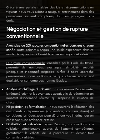
Grâce à une parfaite maîtrise des lois et réglementations en
vigueur, nous vous aidons à naviguer sereinement dans des
procédures souvent complexes, tout en protégeant vos
droits.
Négociation et gestion de rupture
conventionnelle
Avec plus de 200 ruptures conventionnelles conclues chaque
année
, notre cabinet a acquis une solide expérience dans ce
mode de séparation à l’amiable entre employeur et salarié.
La rupture conventionnelle
, encadrée par le Code du travail,
présente de nombreux avantages : simplicité, sécurité
juridique et indemnité négociée. Grâce à notre approche
personnalisée, nous veillons à ce que chaque accord soit
équitable et conforme aux normes légales.
Analyse et chiffrage du dossier
: nous évaluons l’ancienneté,
la rémunération et les avantages acquis afin de déterminer un
montant d’indemnité réaliste, qui respecte la situation de
chacun.
Négociation et formalisation
: nous assurons la rédaction des
documents indispensables (convention, courriers divers) et
conduisons la négociation pour défendre vos intérêts tout en
conservant une ambiance sereine.
Finalisation et validation
: après l’accord, nous veillons à la
validation administrative auprès de l’autorité compétente,
garantissant la validité de la procédure et évitant tout
contentieux ultérieur.