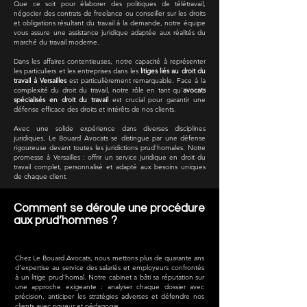
Que ce soit pour élaborer des politiques de télétravail,
négocier des contrats de freelance ou conseiller sur les droits
et obligations résultant du travail à la demande, notre équipe
vous assure une assistance juridique adaptée aux réalités du
marché du travail moderne.
Dans les affaires contentieuses, notre capacité à représenter
les particuliers et les entreprises dans les
litiges liés au droit du
travail à Versailles
est particulièrement remarquable. Face à la
complexité du droit du travail, notre rôle en tant qu'
avocats
spécialisés en droit du travail
est crucial pour garantir une
défense efficace des droits et intérêts de nos clients.
Avec une solide expérience dans diverses disciplines
juridiques, Le Bouard Avocats se distingue par une défense
rigoureuse devant toutes les juridictions prud'homales. Notre
promesse à Versailles : offrir un service juridique en droit du
travail complet, personnalisé et adapté aux besoins uniques
de chaque client.
Comment se déroule une procédure
aux prud’hommes ?
Chez Le Bouard Avocats, nous mettons plus de quarante ans
d’expertise au service des salariés et employeurs confrontés
à un litige prud’homal. Notre cabinet a bâti sa réputation sur
une approche exigeante : analyser chaque dossier avec
précision, anticiper les stratégies adverses et défendre nos
clients avec rigueur et pédagogie.