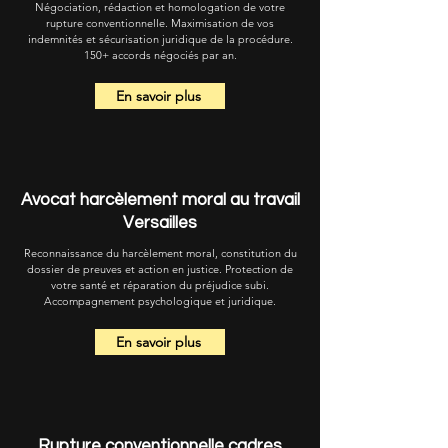
Négociation, rédaction et homologation de votre
rupture conventionnelle. Maximisation de vos
indemnités et sécurisation juridique de la procédure.
150+ accords négociés par an.
En savoir plus
Avocat harcèlement moral au travail
Versailles
Reconnaissance du harcèlement moral, constitution du
dossier de preuves et action en justice. Protection de
votre santé et réparation du préjudice subi.
Accompagnement psychologique et juridique.
En savoir plus
Rupture conventionnelle cadres