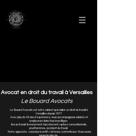
Avocat en droit du travail à Versailles
Le Bouard Avocats
Le Bouard Avocats est votre cabinet spécialisé en droit du travail à
Versailles depuis 1977.
Avec plus de 45 ans d'expérience, nous accompagnons salariés et
employeurs dans tous leurs litiges
liés au travail : licenciement, harcèlement, rupture conventionnelle,
prud'hommes, accident du travail.
Notre approche : conseil préventif + défense contentieuse. Nous avons
négocié plus de