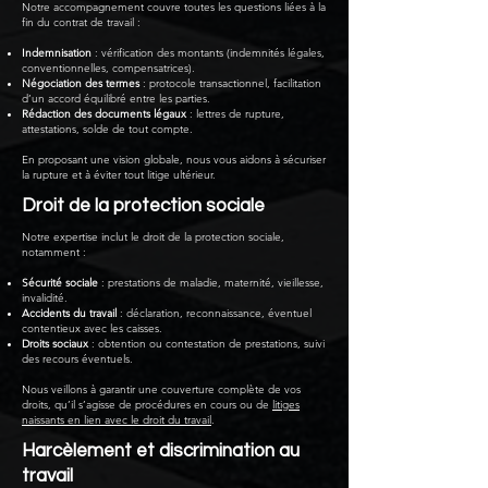
Notre accompagnement couvre toutes les questions liées à la
fin du contrat de travail :
Indemnisation
: vérification des montants (indemnités légales,
conventionnelles, compensatrices).
Négociation des termes
: protocole transactionnel, facilitation
d’un accord équilibré entre les parties.
Rédaction des documents légaux
: lettres de rupture,
attestations, solde de tout compte.
En proposant une vision globale, nous vous aidons à sécuriser
la rupture et à éviter tout litige ultérieur.
Droit de la protection sociale
Notre expertise inclut le droit de la protection sociale,
notamment :
Sécurité sociale
: prestations de maladie, maternité, vieillesse,
invalidité.
Accidents du travail
: déclaration, reconnaissance, éventuel
contentieux avec les caisses.
Droits sociaux
: obtention ou contestation de prestations, suivi
des recours éventuels.
Nous veillons à garantir une couverture complète de vos
droits, qu’il s’agisse de procédures en cours ou de
litiges
naissants en lien avec le droit du travail
.
Harcèlement et discrimination au
travail