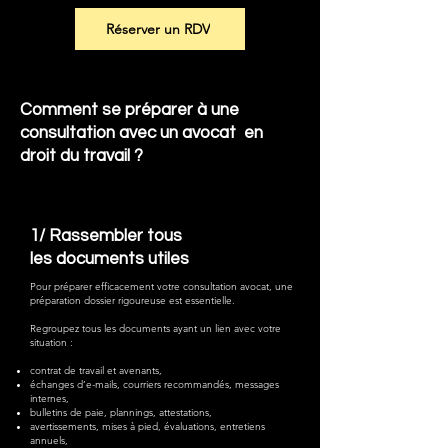
Réserver un RDV
Comment se préparer à une
consultation avec un avocat en
droit du travail ?
1/ Rassembler tous
les documents utiles
Pour préparer efficacement votre consultation avocat, une
préparation dossier rigoureuse est essentielle.
Regroupez tous les documents ayant un lien avec votre
situation :
contrat de travail et avenants,
échanges d’e-mails, courriers recommandés, messages
internes,
bulletins de paie, plannings, attestations,
avertissements, mises à pied, évaluations, entretiens
annuels,