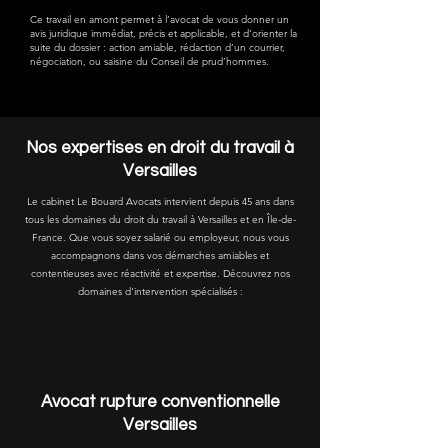
Ce travail en amont permet à l’avocat de vous donner un
avis juridique immédiat, précis et applicable, et d’orienter la
suite du dossier : action amiable, rédaction d’un courrier,
négociation, ou saisine du Conseil de prud’hommes.
Nos expertises en droit du travail à
Versailles
Le cabinet Le Bouard Avocats intervient depuis 45 ans dans
tous les domaines du droit du travail à Versailles et en Île-de-
France. Que vous soyez salarié ou employeur, nous vous
accompagnons dans vos démarches amiables et
contentieuses avec réactivité et expertise. Découvrez nos
domaines d'intervention spécialisés :
Avocat rupture conventionnelle
Versailles