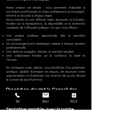
Notre mission est simple : vous permettre d’aborder la
procédure prud’homale en étant parfaitement accompagné,
informé et sécurisé à chaque étape.
Nous croyons en une défense claire, structurée et humaine,
fondée sur la transparence, la disponibilité et la recherche
constante de l’efficacité juridique. Ce que nous offrons :
Une analyse juridique approfondie dès la première
consultation
Un accompagnement stratégique adapté à chaque situation
professionnelle
Une défense engagée, réactive et orientée résultats
Une collaboration fondée sur la confiance, la clarté et
l’écoute
En choisissant notre cabinet, vous bénéficiez d’un partenaire
juridique capable d’anticiper les risques, de structurer votre
argumentation et d’optimiser vos chances de succès devant
le Conseil de prud’hommes.
Procédure devant le Conseil des
Prud'hommes
Tél
Mail
RDV
Tentative amiable avec la partie
adverse
Dès l’ouverture du dossier, nous prenons contact
avec le confrère qui représente l’employeur ou le