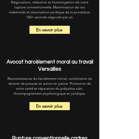
Négociation, rédaction et homologation de votre
rupture conventionnelle. Maximisation de vos
indemnités et sécurisation juridique de la procédure.
150+ accords négociés par an.
En savoir plus
Avocat harcèlement moral au travail
Versailles
Reconnaissance du harcèlement moral, constitution du
dossier de preuves et action en justice. Protection de
votre santé et réparation du préjudice subi.
Accompagnement psychologique et juridique.
En savoir plus
Rupture conventionnelle cadres