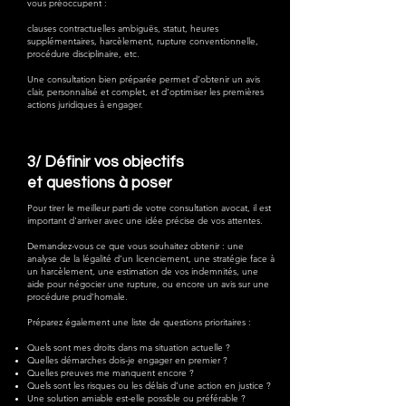
vous préoccupent :
clauses contractuelles ambiguës, statut, heures
supplémentaires, harcèlement, rupture conventionnelle,
procédure disciplinaire, etc.
Une consultation bien préparée permet d’obtenir un avis
clair, personnalisé et complet, et d’optimiser les premières
actions juridiques à engager.
3/
Définir vos objectifs
et questions à poser
Pour tirer le meilleur parti de votre consultation avocat, il est
important d'arriver avec une idée précise de vos attentes.
Demandez-vous ce que vous souhaitez obtenir : une
analyse de la légalité d’un licenciement, une stratégie face à
un harcèlement, une estimation de vos indemnités, une
aide pour négocier une rupture, ou encore un avis sur une
procédure prud’homale.
Préparez également une liste de questions prioritaires :
Quels sont mes droits dans ma situation actuelle ?
Quelles démarches dois-je engager en premier ?
Quelles preuves me manquent encore ?
Quels sont les risques ou les délais d’une action en justice ?
Une solution amiable est-elle possible ou préférable ?