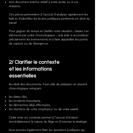
tout document interne relatif à votre poste ou à vos
missions.
Ces pièces permettent à l’avocat d’analyser rapidement les
faits et d’identifier les leviers juridiques pertinents en droit du
travail.
Pour gagner du temps et clarifier votre situation, classez vos
éléments par ordre chronologique : cela aide à reconstituer
précisément les événements et à faire apparaître les points
de rupture ou de divergence.
2/
Clarifier le contexte
et les informations
essentielles
Au-delà des documents, il est utile de préparer un résumé
chronologique retraçant :
les dates clés,
les incidents importants,
les démarches déjà effectuées,
les réactions de votre employeur ou de votre salarié.
Cette mise en contexte permet à l’avocat d’évaluer
immédiatement la nature du litige et d’orienter la stratégie.
Vous pouvez également lister les questions juridiques qui