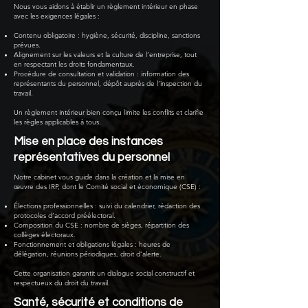
Nous vous aidons à établir un règlement intérieur en phase
avec les exigences légales :
Contenu obligatoire : hygiène, sécurité, discipline, sanctions
prévues.
Alignement sur les valeurs et la culture de l’entreprise, tout
en respectant les droits fondamentaux.
Procédure de consultation et validation : information des
représentants du personnel, dépôt auprès de l’inspection du
travail.
Un règlement intérieur bien conçu limite les conflits et clarifie
les règles applicables à tous.
Mise en place des instances
représentatives du personnel
Notre cabinet vous guide dans la création et la mise en
œuvre des IRP, dont le Comité social et économique (CSE) :
Élections professionnelles : suivi du calendrier, rédaction des
protocoles d’accord préélectoral.
Composition du CSE : nombre de sièges, répartition des
collèges électoraux.
Fonctionnement et obligations légales : heures de
délégation, réunions périodiques, droit d’alerte.
Cette organisation garantit un dialogue social constructif et
respectueux du droit du travail.
Santé, sécurité et conditions de