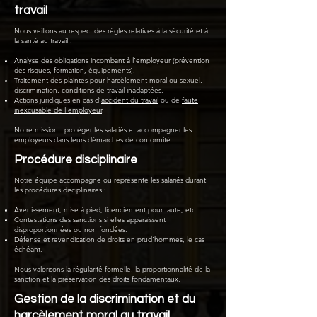
travail
Nous veillons au respect des règles relatives à la sécurité et à
la santé au travail :
Analyse des obligations incombant à l’employeur (prévention
des risques, formation, équipements).
Traitement des plaintes pour harcèlement moral ou sexuel,
discrimination, conditions de travail inadaptées.
Actions juridiques en cas d’
accident du travail
ou de
faute
inexcusable de l'employeur
.
Notre mission : protéger les salariés et accompagner les
employeurs dans leurs démarches de conformité.
Procédure disciplinaire
Notre équipe accompagne ou représente les salariés durant
les procédures disciplinaires :
Avertissement, mise à pied, licenciement pour faute, etc.
Contestations des sanctions si elles apparaissent
disproportionnées ou non fondées.
Défense et revendication de droits en prud’hommes, le cas
échéant.
Nous valorisons la régularité formelle, la proportionnalité de la
sanction et la préservation des droits fondamentaux.
Gestion de la discrimination et du
harcèlement moral au travail