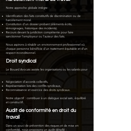
Notre approche globale intègre :
Identification des faits constitutifs de discrimination ou de
harcèlement moral.
Constitution d’un dossier probant (éléments écrits,
témoignages, historique des incidents).
Recours devant la juridiction compétente pour faire
sanctionner l’employeur ou l’auteur des faits.
Nous aspirons à rétablir un environnement professionnel où
chaque personne bénéficie d’un traitement équitable et d’un
respect inconditionnel.
Droit syndical
Le Bouard Avocats assiste les organisations ou les salariés pour
:
Négociation d’accords collectifs,
Représentation lors des conflits syndicaux,
Reconnaissance et exercice des droits syndicaux.
Notre objectif : contribuer à un dialogue social sain, équilibré
et constructif.
Audit de conformité en droit du
travail
Dans un souci de prévention des risques et de mise en
conformité, nous proposons un audit détaillé :