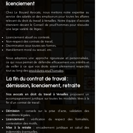
licenciement
Chez Le Bouard Avocats, nous mettons notre expertise au
service des salariés et des employeurs pour toutes les affaires
relevant du droit du travail à Versailles. Notre équipe d’avocats
intervient devant le Conseil de prud’hommes pour résoudre
une large variété de litiges :
Licenciement abusif ou contesté,
Non-respect des contrats de travail,
Discrimination sous toutes ses formes,
Harcèlement moral ou sexuel, etc.
Nous adoptons une approche rigoureuse et personnalisée,
ce qui nous permet de défendre efficacement vos intérêts et
de veiller à ce que vos droits soient pleinement respectés
tout au long des
procédures prud’homales
.
La fin du contrat de travail :
démission, licenciement, retraite
Nos avocats en droit du travail à Versailles
proposent un
accompagnement juridique sur toutes les modalités liées à la
fin d’un contrat de travail :
Démission
: conseils sur la prise d’acte, validation des
conditions légales,
Licenciement
: vérification du respect des formalités,
contestation des motifs,
Mise à la retraite
: encadrement juridique et calcul des
indemnités éventuelles.