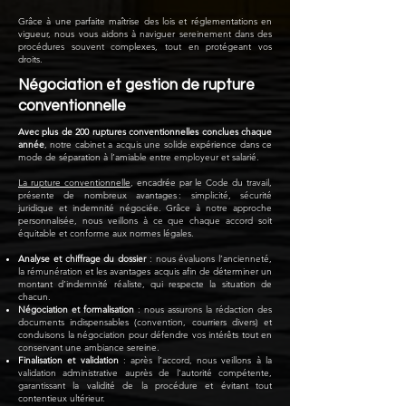
Grâce à une parfaite maîtrise des lois et réglementations en
vigueur, nous vous aidons à naviguer sereinement dans des
procédures souvent complexes, tout en protégeant vos
droits.
Négociation et gestion de rupture
conventionnelle
Avec plus de 200 ruptures conventionnelles conclues chaque
année
, notre cabinet a acquis une solide expérience dans ce
mode de séparation à l’amiable entre employeur et salarié.
La rupture conventionnelle
, encadrée par le Code du travail,
présente de nombreux avantages : simplicité, sécurité
juridique et indemnité négociée. Grâce à notre approche
personnalisée, nous veillons à ce que chaque accord soit
équitable et conforme aux normes légales.
Analyse et chiffrage du dossier
: nous évaluons l’ancienneté,
la rémunération et les avantages acquis afin de déterminer un
montant d’indemnité réaliste, qui respecte la situation de
chacun.
Négociation et formalisation
: nous assurons la rédaction des
documents indispensables (convention, courriers divers) et
conduisons la négociation pour défendre vos intérêts tout en
conservant une ambiance sereine.
Finalisation et validation
: après l’accord, nous veillons à la
validation administrative auprès de l’autorité compétente,
garantissant la validité de la procédure et évitant tout
contentieux ultérieur.