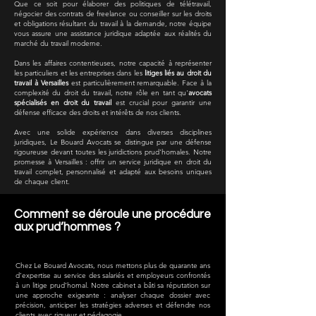
Que ce soit pour élaborer des politiques de télétravail,
négocier des contrats de freelance ou conseiller sur les droits
et obligations résultant du travail à la demande, notre équipe
vous assure une assistance juridique adaptée aux réalités du
marché du travail moderne.
Dans les affaires contentieuses, notre capacité à représenter
les particuliers et les entreprises dans les
litiges liés au droit du
travail à Versailles
est particulièrement remarquable. Face à la
complexité du droit du travail, notre rôle en tant qu'
avocats
spécialisés en droit du travail
est crucial pour garantir une
défense efficace des droits et intérêts de nos clients.
Avec une solide expérience dans diverses disciplines
juridiques, Le Bouard Avocats se distingue par une défense
rigoureuse devant toutes les juridictions prud'homales. Notre
promesse à Versailles : offrir un service juridique en droit du
travail complet, personnalisé et adapté aux besoins uniques
de chaque client.
Comment se déroule une procédure
aux prud’hommes ?
Chez Le Bouard Avocats, nous mettons plus de quarante ans
d’expertise au service des salariés et employeurs confrontés
à un litige prud’homal. Notre cabinet a bâti sa réputation sur
une approche exigeante : analyser chaque dossier avec
précision, anticiper les stratégies adverses et défendre nos
clients avec rigueur et pédagogie.