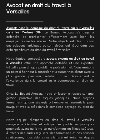
Avocat en droit du travail à
Versailles
Avocats dans le domaine du droit du travail sur sur Versailles
dans les Yvelines (78)
, Le Bouard Avocats s'engage à
défendre et représenter efficacement aussi bien les
employeurs que les salariés. Notre objectif est clair : fournir
des solutions juridiques personnalisées qui répondent aux
défis spécifiques du droit du travail à Versailles.
Notre équipe, composée d'
avocats experts en droit du travail
à Versailles
, offre une approche détaillée et une expertise
inégalée pour chaque problème professionnel. Nous mettons
un point d'honneur à conseiller et à assister nos clients avec la
plus grande précision, reflétant notre dévouement à
l'excellence dans le conseil et le contentieux en droit du
travail.
Chez Le Bouard Avocats, notre philosophie repose sur une
gestion proactive des risques juridiques. Nous croyons
fermement qu'une stratégie préventive est essentielle pour
naviguer avec succès dans le complexe paysage du droit du
travail.
Notre équipe d'experts en droit du travail à Versailles
s'engage à identifier et anticiper les problèmes juridiques
potentiels avant qu'ils ne se transforment en litiges coûteux.
À travers des audits réguliers, des formations et des conseils
stratégiques, nous aidons nos clients à minimiser les risques