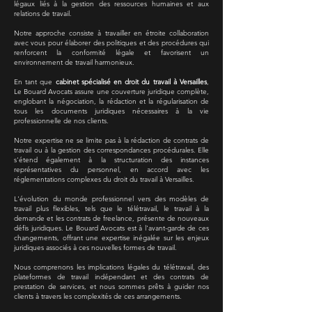
légaux liés à la gestion des ressources humaines et aux
relations de travail.
Notre approche consiste à travailler en étroite collaboration
avec vous pour élaborer des politiques et des procédures qui
renforcent la conformité légale et favorisent un
environnement de travail harmonieux.
En tant que
cabinet spécialisé en droit du travail à Versailles
,
Le Bouard Avocats assure une couverture juridique complète,
englobant la négociation, la rédaction et la régularisation de
tous les documents juridiques nécessaires à la vie
professionnelle de nos clients.
Notre expertise ne se limite pas à la rédaction de contrats de
travail ou à la gestion des correspondances procédurales. Elle
s'étend également à la structuration des instances
représentatives du personnel, en accord avec les
réglementations complexes du droit du travail à Versailles.
L'évolution du monde professionnel vers des modèles de
travail plus flexibles, tels que le télétravail, le travail à la
demande et les contrats de freelance, présente de nouveaux
défis juridiques. Le Bouard Avocats est à l'avant-garde de ces
changements, offrant une expertise inégalée sur les enjeux
juridiques associés à ces nouvelles formes de travail.
Nous comprenons les implications légales du télétravail, des
plateformes de travail indépendant et des contrats de
prestation de services, et nous sommes prêts à guider nos
clients à travers les complexités de ces arrangements.