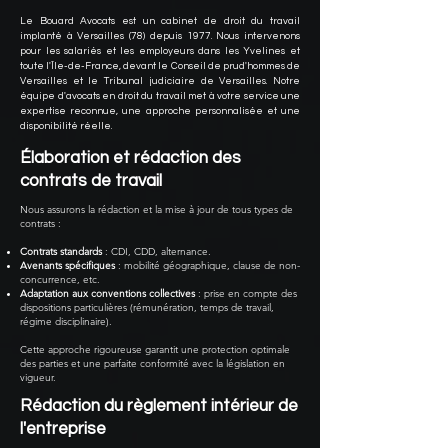
Le Bouard Avocats est un cabinet de droit du travail
implanté à Versailles (78) depuis 1977. Nous intervenons
pour les salariés et les employeurs dans les Yvelines et
toute l'Île-de-France, devant le Conseil de prud'hommes de
Versailles et le Tribunal judiciaire de Versailles. Notre
équipe d'avocats en droit du travail met à votre service une
expertise reconnue, une approche personnalisée et une
disponibilité réelle.
Élaboration et rédaction des
contrats de travail
Nous assurons la rédaction et la mise à jour de tous types de
contrats :
Contrats standards
: CDI, CDD, alternance.
Avenants spécifiques
: mobilité géographique, clause de non-
concurrence, etc.
Adaptation aux conventions collectives
: prise en compte des
dispositions particulières (rémunération, temps de travail,
régime disciplinaire).
Cette approche rigoureuse garantit une protection optimale
des parties et une parfaite conformité avec la législation en
vigueur.
Rédaction du règlement intérieur de
l'entreprise