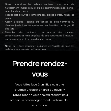
Nous défendons les salariés subissant tout acte de
harcèlement
(moral, sexuel) ou de discrimination (âge, genre,
race, handicap, etc.) :
Recueil des preuves : témoignages, pièces écrites, fiches de
poste.
Action juridique : saisine du conseil de prud’hommes ou
d’autres juridictions compétentes, en fonction de la gravité
des faits.
Protection des victimes : recours à des mesures
conservatoires et mise en place de solutions visant à restaurer
un environnement de travail respectueux.
Notre but : faire respecter la dignité et l’égalité de tous les
collaborateurs au sein de l’entreprise.
Prendre rendez-
vous
Vous faites face à un litige ou à une
situation urgente en droit du travail ?
Prenez rendez-vous dès maintenant pour
obtenir un accompagnement juridique clair
et efficace.