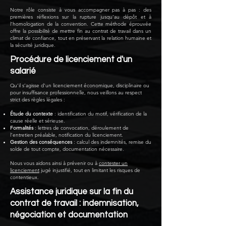
Notre rôle consiste à vous accompagner pas à pas : des
premières réflexions sur la rupture jusqu’au dépôt et à
l’homologation de la convention. Cette méthode éprouvée
offre la possibilité de mettre fin au contrat de travail dans un
climat de confiance, tout en préservant la relation humaine et
la sécurité juridique.
Procédure de licenciement d'un
salarié
Qu’il s’agisse d’un licenciement économique, disciplinaire ou
pour insuffisance professionnelle, nous veillons au respect
strict des règles légales :
Étude du contexte
: identification du motif, vérification de la
cause réelle et sérieuse.
Formalités
: lettres de convocation, déroulement de
l’entretien préalable, notification du licenciement.
Gestion des conséquences
: calcul des indemnités, remise du
solde de tout compte, documentation nécessaire.
Nous vous aidons ainsi à prévenir ou à
contester un
licenciement
jugé injustifié, tout en limitant les risques de
contentieux.
Assistance juridique sur la fin du
contrat de travail : indemnisation,
négociation et documentation