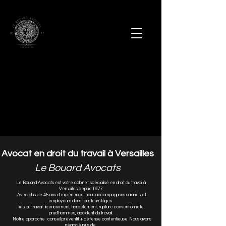
Avocat en droit du travail à Versailles
Le Bouard Avocats
Le Bouard Avocats est votre cabinet spécialisé en droit du travail à
Versailles depuis 1977.
Avec plus de 45 ans d'expérience, nous accompagnons salariés et
employeurs dans tous leurs litiges
liés au travail : licenciement, harcèlement, rupture conventionnelle,
prud'hommes, accident du travail.
Notre approche : conseil préventif + défense contentieuse. Nous avons
négocié plus de