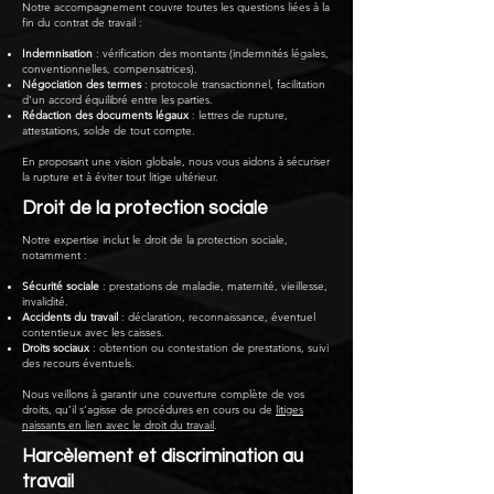
Notre accompagnement couvre toutes les questions liées à la
fin du contrat de travail :
Indemnisation
: vérification des montants (indemnités légales,
conventionnelles, compensatrices).
Négociation des termes
: protocole transactionnel, facilitation
d’un accord équilibré entre les parties.
Rédaction des documents légaux
: lettres de rupture,
attestations, solde de tout compte.
En proposant une vision globale, nous vous aidons à sécuriser
la rupture et à éviter tout litige ultérieur.
Droit de la protection sociale
Notre expertise inclut le droit de la protection sociale,
notamment :
Sécurité sociale
: prestations de maladie, maternité, vieillesse,
invalidité.
Accidents du travail
: déclaration, reconnaissance, éventuel
contentieux avec les caisses.
Droits sociaux
: obtention ou contestation de prestations, suivi
des recours éventuels.
Nous veillons à garantir une couverture complète de vos
droits, qu’il s’agisse de procédures en cours ou de
litiges
naissants en lien avec le droit du travail
.
Harcèlement et discrimination au
travail