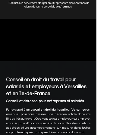
200 ruptures conventionnelles par an et représenté des centaines de
clients devant le conseil de prud'hommes.
Conseil en droit du travail pour
salariés et employeurs à Versailles
et en Île-de-France
Conseil et défense pour entreprises et salariés.
Faire appel à un
avocat en droit du travail sur Versailles
est
essentiel pour vous assurer une défense solide dans vos
litiges liés au travail. Que vous soyez employeur ou employé,
notre équipe d'avocats compétents vous offre des solutions
adaptées et un accompagnement sur-mesure dans toutes
vos problématiques juridiques liées au monde du travail.