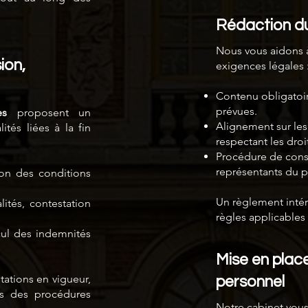
Rédaction du 
Nous vous aidons à
ion,
exigences légales 
Contenu obligatoire
prévues.
es
proposent un
Alignement sur les 
tés liées à la fin
respectant les dro
Procédure de consu
représentants du p
tion des conditions
Un règlement intérie
lités, contestation
règles applicables 
cul des indemnités
Mise en plac
tations en vigueur,
personnel
s des procédures
Notre cabinet vous