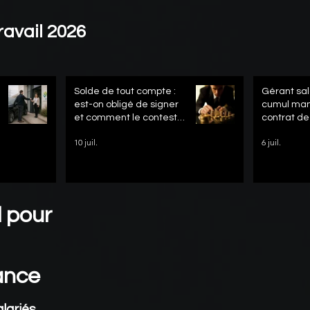
ravail 2026
Solde de tout compte :
Gérant sal
est-on obligé de signer
cumul mand
et comment le contester
contrat de 
?
10 juil.
6 juil.
l pour
rance
lariés.