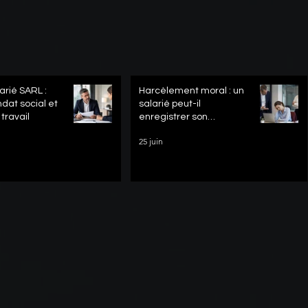
arié SARL :
Harcèlement moral : un
at social et
salarié peut-il
travail
enregistrer son
employeur en secret
25 juin
pour prouver les faits ?