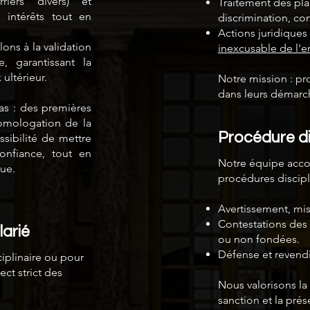
riers divers) et
Traitement des pla
 intérêts tout en
discrimination, con
Actions juridiques 
lons à la validation
inexcusable de l'
, garantissant la
 ultérieur.
Notre mission : pr
dans leurs démarc
as : des premières
homologation de la
Procédure dis
sibilité de mettre
onfiance, tout en
Notre équipe acco
que.
procédures discipli
Avertissement, mis
Contestations des 
larié
ou non fondées.
Défense et revendi
iplinaire ou pour
ect strict des
Nous valorisons la 
sanction et la pré