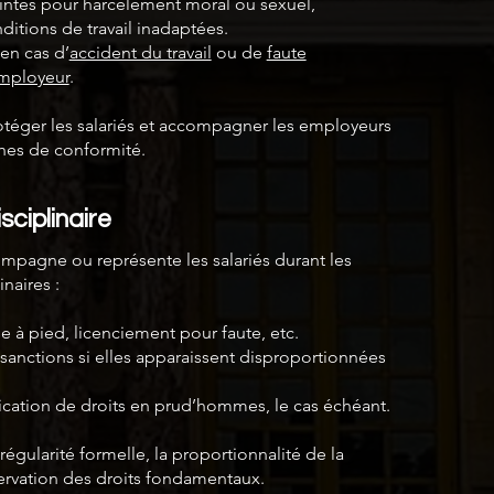
intes pour harcèlement moral ou sexuel,
ditions de travail inadaptées.
en cas d’
accident du travail
ou de
faute
employeur
.
otéger les salariés et accompagner les employeurs
hes de conformité.
ciplinaire
mpagne ou représente les salariés durant les
naires :
e à pied, licenciement pour faute, etc.
sanctions si elles apparaissent disproportionnées
cation de droits en prud’hommes, le cas échéant.
régularité formelle, la proportionnalité de la
servation des droits fondamentaux.