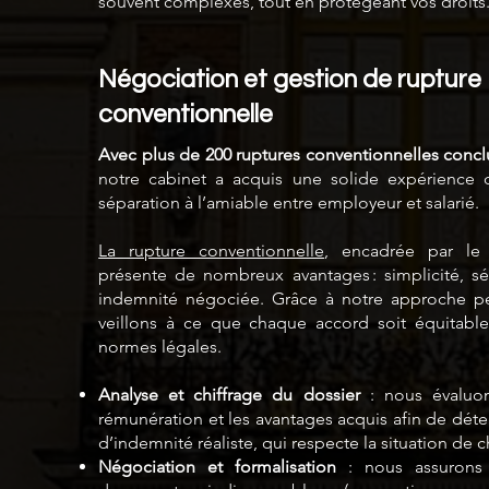
souvent complexes, tout en protégeant vos droits
Négociation et gestion de rupture
conventionnelle
Avec plus de 200 ruptures conventionnelles conc
notre cabinet a acquis une solide expérienc
séparation à l’amiable entre employeur et salarié.
La rupture conventionnelle
, encadrée par le 
présente de nombreux avantages : simplicité, séc
indemnité négociée. Grâce à notre approche pe
veillons à ce que chaque accord soit équitabl
normes légales.
Analyse et chiffrage du dossier
: nous évaluons
rémunération et les avantages acquis afin de dét
d’indemnité réaliste, qui respecte la situation de 
Négociation et formalisation
: nous assurons 