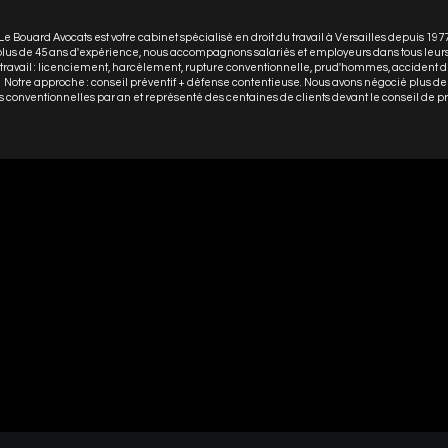
Le Bouard Avocats est votre cabinet spécialisé en droit du travail à Versailles depuis 1977
lus de 45 ans d'expérience, nous accompagnons salariés et employeurs dans tous leurs 
 travail : licenciement, harcèlement, rupture conventionnelle, prud'hommes, accident du
Notre approche : conseil préventif + défense contentieuse. Nous avons négocié plus d
 conventionnelles par an et représenté des centaines de clients devant le conseil de