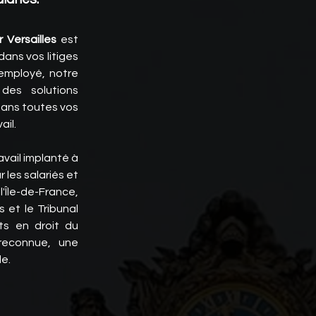
 Versailles
est
ans vos litiges
 employé, notre
des solutions
ans toutes vos
ail.
vail implanté à
 les salariés et
Île-de-France,
 et le Tribunal
ats en droit du
 reconnue, une
le.