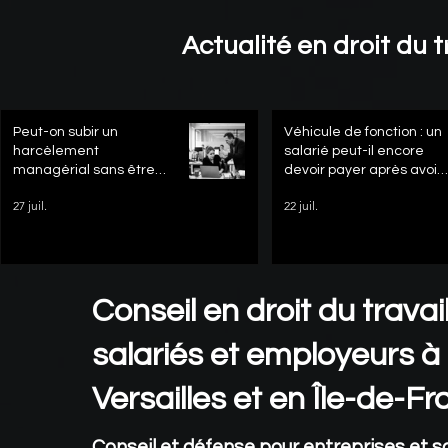
Actualité en droit du t
Peut-on subir un
Véhicule de fonction : un
harcèlement
salarié peut-il encore
managérial sans être
devoir payer après avoir
directement visé ?
quitté l’entreprise ?
27 juil.
22 juil.
Conseil en droit du travai
salariés et employeurs à
Versailles et en Île-de-F
Conseil et défense pour entreprises et sa