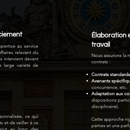
ciement
Élaboration 
travail
ertise au service
ffaires relevant du
Nous assurons la r
ts intervient devant
contrats :
 large variété de
Contrats standards
Avenants spécifiq
concurrence, etc.
Adaptation aux con
dispositions partic
disciplinaire).
onnalisée, ce qui
Cette approche rig
 et de veiller à ce
parties et une parf
tout au long des