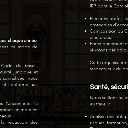
.
IRP, dont le Comit
Élections professio
protocoles d’accor
Composition du CSE
électoraux.
lues chaque année
,
Fonctionnement et 
e dans ce mode de
réunions périodique
Cette organisation 
Code du travail,
respectueux du droi
urité juridique et
rsonnalisée, nous
e et conforme aux
Santé, sécuri
Nous veillons au re
 l’ancienneté, la
au travail :
erminer un montant
chacun.
Analyse des oblig
la rédaction des
risques, formation