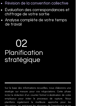
Révision de la convention collective
Évaluation des correspondances et
chiffrage de votre sortie
Analyse complète de votre temps
de travail
02
Planification
stratégique
Sur la base des informations recueillies, nous élaborons une
stratégie sur mesure pour vos négociations. Cette phase
inclut la rédaction d'un courrier formel à destination de votre
employeur pour initier le processus de rupture. Nous
planifions également la meilleure approche pour les
discussions, en anticipant les réponses de l'employeur et en