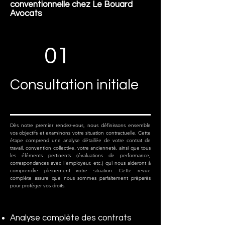
conventionnelle chez Le Bouard
Avocats
01
Consultation initiale
Dès notre premier rendez-vous, nous définissons ensemble
vos objectifs et examinons votre situation contractuelle. Cette
étape comprend une analyse détaillée de votre contrat de
travail, convention collective, votre ancienneté, ainsi que tous
les éléments pertinents (évaluations de performance,
correspondances avec l'employeur, etc.) qui nous aideront à
comprendre pleinement votre situation. Cette revue
complète assure que nous sommes parfaitement préparés
pour protéger vos droits.
Analyse complète des contrats