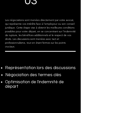
03
Les négociations sont menées directement par votre avocat,
qui représente vos intérêts face à l'employeur ou son conseil
juridique. Cette étape vise à obtenir les meilleures conditions
possibles pour votre départ, en se concentrant sur l'indemnité
de rupture, les bénéfices additionnels et le respect de vos
droits. Les discussions sont menées avec tact et
professionnalisme, tout en étant fermes sur les points
cruciaux.
Représentation lors des discussions
Négociation des termes clés
Optimisation de l'indemnité de
départ