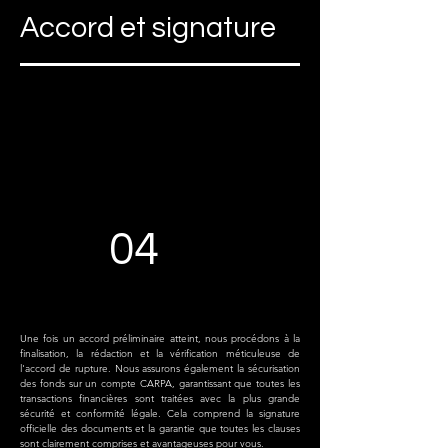
Accord et signature
04
Une fois un accord préliminaire atteint, nous procédons à la
finalisation, la rédaction et la vérification méticuleuse de
l'accord de rupture. Nous assurons également la sécurisation
des fonds sur un compte CARPA, garantissant que toutes les
transactions financières sont traitées avec la plus grande
sécurité et conformité légale. Cela comprend la signature
officielle des documents et la garantie que toutes les clauses
sont clairement comprises et avantageuses pour vous.