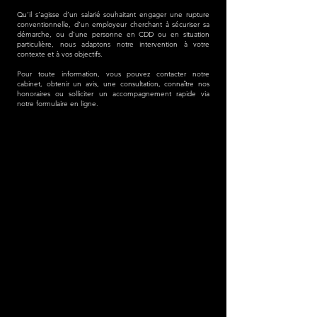
Qu’il s’agisse d’un salarié souhaitant engager une rupture
conventionnelle, d’un employeur cherchant à sécuriser sa
démarche, ou d’une personne en CDD ou en situation
particulière, nous adaptons notre intervention à votre
contexte et à vos objectifs.
Pour toute information, vous pouvez contacter notre
cabinet, obtenir un avis, une consultation, connaître nos
honoraires ou solliciter un accompagnement rapide via
notre formulaire en ligne.