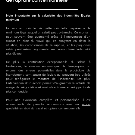
de rupture conventionnelle
Note importante sur la calculette des indemnités légales
minimum
Le montant calculé via cette calculette représente le
minimum légal auquel un salarié peut prétendre. Ce montant
peut souvent être augmenté grâce à l'intervention d'un
avocat en droit du travail qui, en analysant en détail la
situation, les circonstances de la rupture, et les préjudices
subis, peut mieux argumenter en faveur d'une indemnité
plus élevée.
De plus, la contribution exceptionnelle du salarié à
l'entreprise, la situation économique de l'employeur, ou
encore des erreurs potentielles dans la procédure de
licenciement, sont autant de leviers qui peuvent être utilisés
pour renégocier le montant de l'indemnité. De plus,
l'intervention d'un avocat permet d'augmenter la latitude de
marge de négociation et ainsi obtenir une enveloppe totale
plus confortable.
Pour une évaluation complète et personnalisée, il est
recommandé de prendre rendez-vous avec un
avocat
spécialisé en droit du travail et rupture conventionnelle.
FAQ sur la rupture
conventionnelle