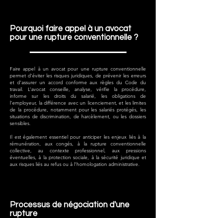
Pourquoi faire appel à un avocat
pour une rupture conventionnelle ?
Faire appel à un avocat pour une rupture conventionnelle
permet d’éviter les risques juridiques, de prévenir les erreurs
et d’assurer un accord conforme aux règles du Code du
travail. L’avocat conseille, analyse, vérifie la procédure,
informe sur les droits du salarié, les obligations de
l’employeur, la différence avec un licenciement, et les limites
de la procédure, notamment pour les salariés protégés, les
situations de discrimination, de harcèlement, ou les dossiers
sensibles.
Il est également essentiel pour anticiper les enjeux liés à la
rémunération, aux congés, à la rupture conventionnelle
collective, au contexte professionnel, aux pressions
éventuelles, à la protection sociale, à la sécurité juridique et
aux risques liés au refus ou à l’homologation administrative.
Processus de négociation d'une
rupture